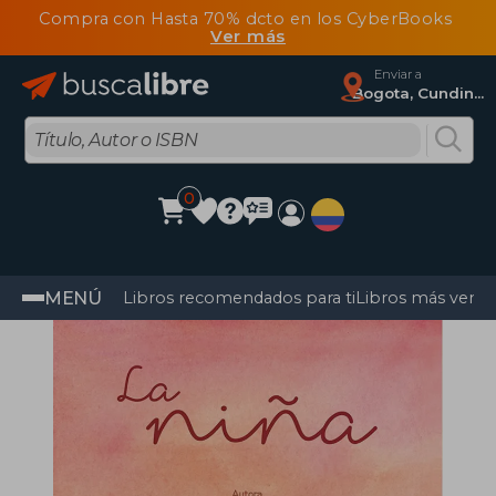
Compra con Hasta 70% dcto en los CyberBooks
Ver más
Enviar a
Bogota, Cundinamarca
0
MENÚ
Libros recomendados para ti
Libros más vendi