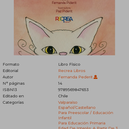
Formato
Libro Físico
Editorial
Recrea Libros
Autor
Fernanda Pederit
N° páginas
14
ISBN13
9789569847653
Editado en
Chile
Categorías
Valparaíso
Español/castellano
Para Preescolar / Educación
Infantil
Para Educación Primaria
Edad De Interés: A Partir De 3