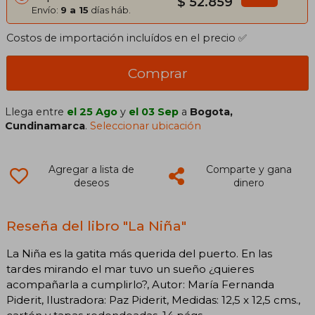
$ 52.859
Envío:
9 a 15
días háb.
Costos de importación incluídos en el precio ✅
Comprar
Llega entre
el 25 Ago
y
el 03 Sep
a
Bogota,
Cundinamarca
.
Seleccionar ubicación
Agregar a lista de
Comparte y gana
deseos
dinero
Reseña del libro "La Niña"
La Niña es la gatita más querida del puerto. En las
tardes mirando el mar tuvo un sueño ¿quieres
acompañarla a cumplirlo?, Autor: María Fernanda
Piderit, Ilustradora: Paz Piderit, Medidas: 12,5 x 12,5 cms.,