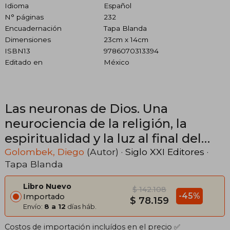
Idioma
Español
N° páginas
232
Encuadernación
Tapa Blanda
Dimensiones
23cm x 14cm
ISBN13
9786070313394
Editado en
México
Las neuronas de Dios. Una
neurociencia de la religión, la
espiritualidad y la luz al final del
túnel
Golombek, Diego
(Autor) ·
Siglo XXI Editores
·
Tapa Blanda
Libro Nuevo
$ 142.108
-45%
Importado
$ 78.159
Envío:
8 a 12
días háb.
Costos de importación incluídos en el precio ✅