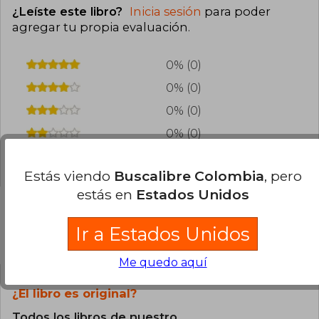
¿Leíste este libro?
Inicia sesión
para poder
agregar tu propia evaluación
.
0% (0)
0% (0)
0% (0)
0% (0)
0% (0)
Estás viendo
Buscalibre Colombia
, pero
estás en
Estados Unidos
Ir a Estados Unidos
Preguntas frecuentes sobre el libro
Me quedo aquí
¿El libro es original?
Todos los libros de nuestro