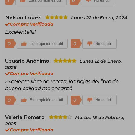
1
0
Esta opinión es útil
No es útil
Nelson Lopez
Lunes 22 de Enero, 2024
Compra Verificada
Excelente!!!!!
0
0
Esta opinión es útil
No es útil
Usuario Anónimo
Lunes 12 de Enero,
2026
Compra Verificada
Excelente libro de receta, las hojas del libro de
buena calidad me encantó
0
0
Esta opinión es útil
No es útil
Valeria Romero
Martes 18 de Febrero,
2025
Compra Verificada