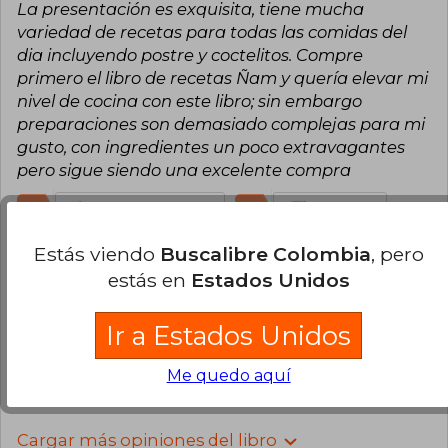
La presentación es exquisita, tiene mucha
variedad de recetas para todas las comidas del
dia incluyendo postre y coctelitos. Compre
primero el libro de recetas Ñam y quería elevar mi
nivel de cocina con este libro; sin embargo
preparaciones son demasiado complejas para mi
gusto, con ingredientes un poco extravagantes
pero sigue siendo una excelente compra
0
0
Esta opinión es útil
No es útil
Estás viendo
Buscalibre Colombia
, pero
Brady Gutiérrez
Miércoles 16 de
estás en
Estados Unidos
Octubre, 2024
Compra Verificada
Ir a Estados Unidos
Muy bueno, llegó muy bien
0
0
Esta opinión es útil
No es útil
Me quedo aquí
Cargar más opiniones del libro