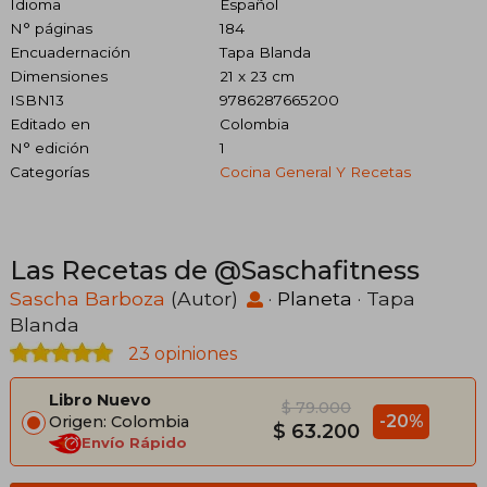
Idioma
Español
N° páginas
184
Encuadernación
Tapa Blanda
Dimensiones
21 x 23 cm
ISBN13
9786287665200
Editado en
Colombia
N° edición
1
Categorías
Cocina General Y Recetas
Las Recetas de @Saschafitness
Sascha Barboza
(Autor)
·
Planeta
· Tapa
Blanda
23 opiniones
Libro Nuevo
$ 79.000
-20%
Origen: Colombia
$ 63.200
Envío Rápido