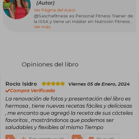
(Autor)
Ver Página del Autor
@Saschafitness es Personal Fitness Trainer de
la ISSA y tiene un máster en Nutrición Fitness y
Ver más
estudios en nutrición deportiva de la
Federación Española de Culturismo. Sascha
concibe el fitness como una forma de vida y
para ella la palabra "dieta" no existe: comer sano
es su premisa.
Opiniones del libro
Rocio Isidro
Viernes 05 de Enero, 2024
Compra Verificada
La renovación de fotos y presentación del libro es
hermosa , tiene nuevas recetas fáciles y deliciosas
, me encanto que agregó la receta de sus cócteles
favoritos , mostrándonos que podemos ser
saludables y flexibles al mismo Tiempo