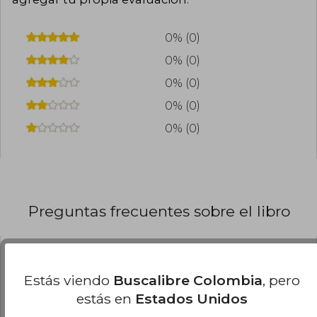
0% (0)
0% (0)
0% (0)
0% (0)
0% (0)
Preguntas frecuentes sobre el libro
¿El libro es original?
Estás viendo
Buscalibre Colombia
, pero
Todos los libros de nuestro
estás en
Estados Unidos
catálogo son Originales.