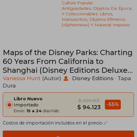
Cultura Popular
Antigüedades, Objetos De Época
Y Coleccionables: Libros,
Manuscritos, Objetos Efímeros
(«ephemera») Y Material Impreso
Maps of the Disney Parks: Charting
60 Years From California to
Shanghai (Disney Editions Deluxe)
(en Inglés)
Vanessa Hunt
(Autor)
·
Disney Editions
· Tapa
Dura
Libro Nuevo
$ 209.163
-55%
Importado
$ 94.123
Envío:
15 a 24
días háb.
Costos de importación incluídos en el precio ✅