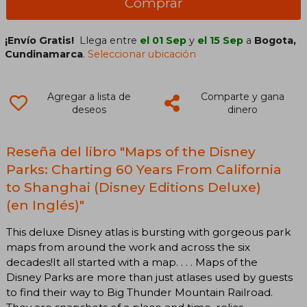
Comprar
¡Envío Gratis!
Llega entre
el 01 Sep
y
el 15 Sep
a
Bogota,
Cundinamarca
.
Seleccionar ubicación
Agregar a lista de
Comparte y gana
deseos
dinero
Reseña del libro "Maps of the Disney
Parks: Charting 60 Years From California
to Shanghai (Disney Editions Deluxe)
(en Inglés)"
This deluxe Disney atlas is bursting with gorgeous park
maps from around the work and across the six
decades!It all started with a map. . . . Maps of the
Disney Parks are more than just atlases used by guests
to find their way to Big Thunder Mountain Railroad.