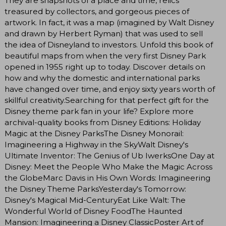
They are snapshots of a place and time, relics
treasured by collectors, and gorgeous pieces of
artwork. In fact, it was a map (imagined by Walt Disney
and drawn by Herbert Ryman) that was used to sell
the idea of Disneyland to investors. Unfold this book of
beautiful maps from when the very first Disney Park
opened in 1955 right up to today. Discover details on
how and why the domestic and international parks
have changed over time, and enjoy sixty years worth of
skillful creativity.Searching for that perfect gift for the
Disney theme park fan in your life? Explore more
archival-quality books from Disney Editions: Holiday
Magic at the Disney ParksThe Disney Monorail:
Imagineering a Highway in the SkyWalt Disney's
Ultimate Inventor: The Genius of Ub IwerksOne Day at
Disney: Meet the People Who Make the Magic Across
the GlobeMarc Davis in His Own Words: Imagineering
the Disney Theme ParksYesterday's Tomorrow:
Disney's Magical Mid-CenturyEat Like Walt: The
Wonderful World of Disney FoodThe Haunted
Mansion: Imagineering a Disney ClassicPoster Art of