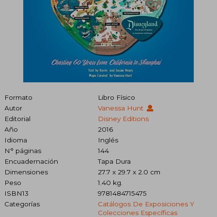
Formato
Libro Físico
Autor
Vanessa Hunt
Editorial
Disney Editions
Año
2016
Idioma
Inglés
N° páginas
144
Encuadernación
Tapa Dura
Dimensiones
27.7 x 29.7 x 2.0 cm
Peso
1.40 kg.
ISBN13
9781484715475
Categorías
Catálogos De Exposiciones Y
Colecciones Específicas