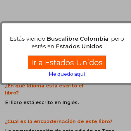
Preguntas frecuentes sobre el libro
Estás viendo
Buscalibre Colombia
, pero
estás en
Estados Unidos
¿El libro es original?
Ir a Estados Unidos
Todos los libros de nuestro
catálogo son Originales.
Me quedo aquí
¿En qué Idioma está escrito el
libro?
El libro está escrito en Inglés.
¿Cuál es la encuadernación de este libro?
La encuadernación de esta edición es Tapa