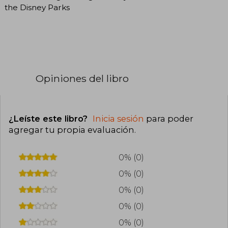
the Disney Parks
Opiniones del libro
¿Leíste este libro?
Inicia sesión
para poder
agregar tu propia evaluación
.
0% (0)
0% (0)
0% (0)
0% (0)
0% (0)