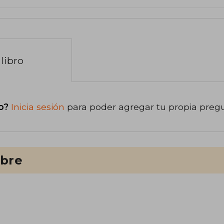
libro
o?
Inicia sesión
para poder agregar tu propia preg
ibre