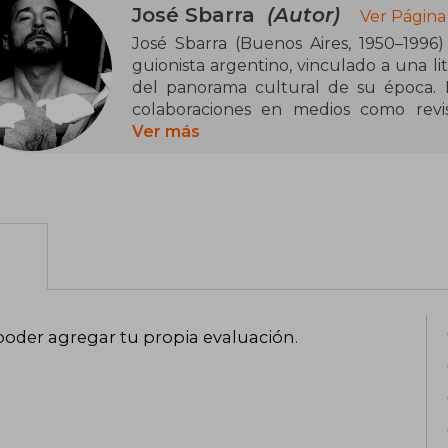
José Sbarra
(Autor)
Ver Página
José Sbarra (Buenos Aires, 1950–1996)
guionista argentino, vinculado a una l
del panorama cultural de su época. Ini
colaboraciones en medios como revis
desarrolló una obra más oscura y vis
Ver más
poesía, narrativa y experimentación, a
deseo, la muerte y la identidad con una
Es autor de obras como Obsesión de vivi
donde despliega una escritura fragm
convencionalismos. Su literatura, mu
posiciona como una figura de culto
Aunque no alcanzó gran difusión en
revalorizada en años recientes, cons
poder agregar tu propia evaluación
.
explora sin filtros los límites de la exp