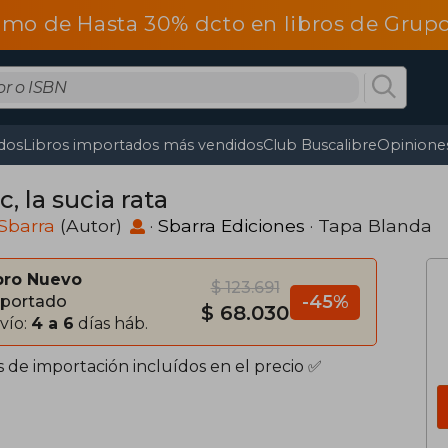
omo de Hasta 30% dcto en libros de Gru
dos
Libros importados más vendidos
Club Buscalibre
Opiniones
, la sucia rata
Sbarra
(Autor)
·
Sbarra Ediciones
· Tapa Blanda
bro Nuevo
$ 123.691
-45%
portado
$ 68.030
vío:
4 a 6
días háb.
s de importación incluídos en el precio ✅