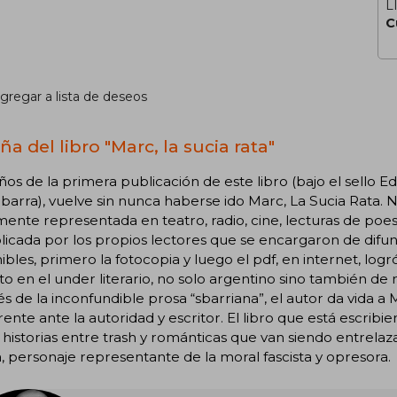
L
C
gregar a lista de deseos
a del libro "Marc, la sucia rata"
ños de la primera publicación de este libro (bajo el sello Ed
barra), vuelve sin nunca haberse ido Marc, La Sucia Rata. 
ente representada en teatro, radio, cine, lecturas de po
licada por los propios lectores que se encargaron de difun
ibles, primero la fotocopia y luego el pdf, en internet, logr
to en el under literario, no solo argentino sino también d
és de la inconfundible prosa “sbarriana”, el autor da vida a
rente ante la autoridad y escritor. El libro que está escribi
historias entre trash y románticas que van siendo entrelaz
a, personaje representante de la moral fascista y opresora.