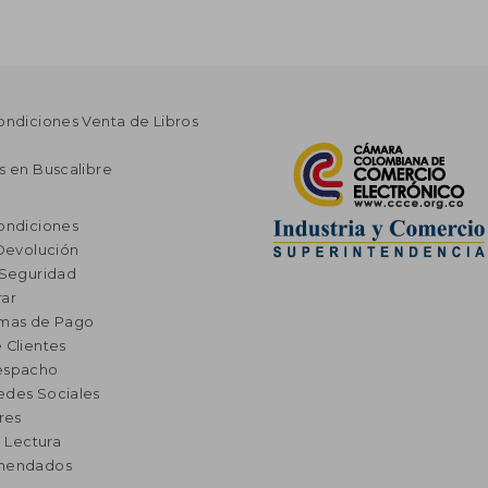
ondiciones Venta de Libros
s en Buscalibre
ondiciones
 Devolución
 Seguridad
ar
rmas de Pago
 Clientes
espacho
edes Sociales
res
a Lectura
omendados