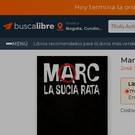
Hoy termina la pr
Enviar a
Bogota, Cundinamarca
MENÚ
Libros recomendados para ti
Libros más vendi
Marc
José 
Li
Im
En
Costo