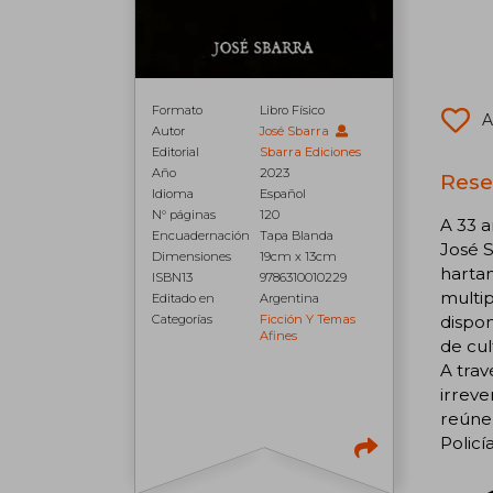
Formato
Libro Físico
A
Autor
José Sbarra
Editorial
Sbarra Ediciones
Año
2023
Reseñ
Idioma
Español
N° páginas
120
A 33 a
Encuadernación
Tapa Blanda
José S
Dimensiones
19cm x 13cm
hartam
ISBN13
9786310010229
multip
Editado en
Argentina
Categorías
Ficción Y Temas
dispon
Afines
de cul
A trav
irreve
reúne 
Policí