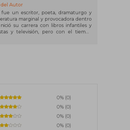
 del Autor
 fue un escritor, poeta, dramaturgo y
iteratura marginal y provocadora dentro
ció su carrera con libros infantiles y
tas y televisión, pero con el tiempo
ceral. Su estilo combina elementos de
bordando temas como la marginalidad, el
 voz intensa y desafiante.
r, Marc, la sucia rata y Plástico cruel,
entaria y emocional, alejada de los
chas veces incómoda y provocadora, lo
 dentro del underground argentino.
 vida, su obra ha sido reeditada y
olidándolo como una voz singular que
0% (0)
eriencia humana.
0% (0)
0% (0)
0% (0)