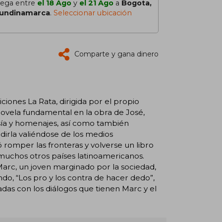
lega entre
el 18 Ago
y
el 21 Ago
a
Bogota,
undinamarca
.
Seleccionar ubicación
Comparte y gana dinero
iciones La Rata, dirigida por el propio
Novela fundamental en la obra de José,
esía y homenajes, así como también
dirla valiéndose de los medios
ó romper las fronteras y volverse un libro
e muchos otros países latinoamericanos.
 Marc, un joven marginado por la sociedad,
endo, “Los pro y los contra de hacer dedo”,
adas con los diálogos que tienen Marc y el