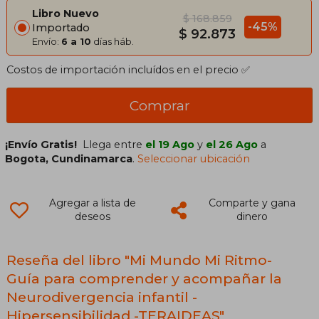
Libro Nuevo
$ 168.859
-45%
Importado
$ 92.873
Envío:
6 a 10
días háb.
Costos de importación incluídos en el precio ✅
Comprar
¡Envío Gratis!
Llega entre
el 19 Ago
y
el 26 Ago
a
Bogota, Cundinamarca
.
Seleccionar ubicación
Agregar a lista de
Comparte y gana
deseos
dinero
Reseña del libro "Mi Mundo Mi Ritmo-
Guía para comprender y acompañar la
Neurodivergencia infantil -
Hipersensibilidad -TERAIDEAS"