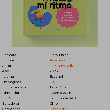
Formato
Libro Físico
Editorial
Teraideas
Autor
Lia Chandia
Año
2025
Idioma
Español
N° páginas
50
Encuadernación
Tapa Dura
Dimensiones
20cm x 20cm
ISBN13
9789566047469
Editado en
Chile
Categorías
Psicología