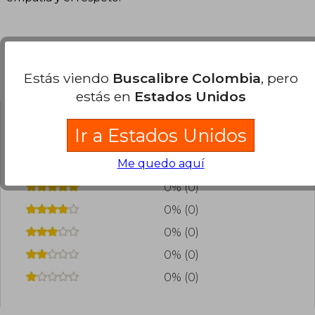
Estás viendo
Buscalibre Colombia
, pero
Opiniones del libro
estás en
Estados Unidos
Ir a Estados Unidos
¿Leíste este libro?
Inicia sesión
para poder
agregar tu propia evaluación
.
Me quedo aquí
0% (0)
0% (0)
0% (0)
0% (0)
0% (0)