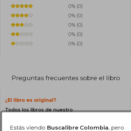
0% (0)
0% (0)
0% (0)
0% (0)
0% (0)
Preguntas frecuentes sobre el libro
¿El libro es original?
Todos los libros de nuestro
catálogo son Originales.
Estás viendo
Buscalibre Colombia
, pero