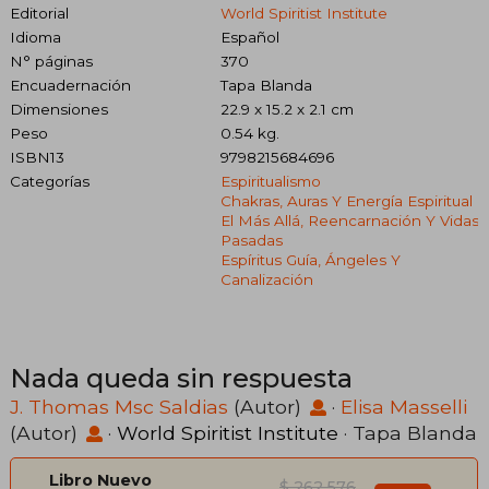
Editorial
World Spiritist Institute
Idioma
Español
N° páginas
370
Encuadernación
Tapa Blanda
Dimensiones
22.9 x 15.2 x 2.1 cm
Peso
0.54 kg.
ISBN13
9798215684696
Categorías
Espiritualismo
Chakras, Auras Y Energía Espiritual
El Más Allá, Reencarnación Y Vidas
Pasadas
Espíritus Guía, Ángeles Y
Canalización
Nada queda sin respuesta
J. Thomas Msc Saldias
(Autor)
·
Elisa Masselli
(Autor)
·
World Spiritist Institute
· Tapa Blanda
Libro Nuevo
$ 262.576