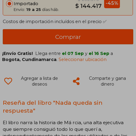
-45%
Importado
$ 144.417
Envío:
19 a 25
días háb.
Costos de importación incluídos en el precio ✅
Comprar
¡Envío Gratis!
Llega entre
el 07 Sep
y
el 16 Sep
a
Bogota, Cundinamarca
.
Seleccionar ubicación
Agregar a lista de
Comparte y gana
deseos
dinero
Reseña del libro "Nada queda sin
respuesta"
El libro narra la historia de Má rcia, una alta ejecutiva
que siempre consiguió todo lo que querí a,
independientemente de los medios utilizados o de las