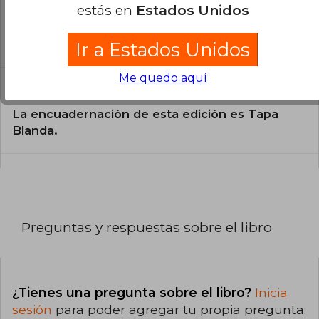
¿En qué Idioma está escrito el
estás en
Estados Unidos
libro?
El libro está escrito en Español.
Ir a Estados Unidos
Me quedo aquí
¿Cuál es la encuadernación de este libro?
La encuadernación de esta edición es Tapa
Blanda.
Preguntas y respuestas sobre el libro
¿Tienes una pregunta sobre el libro?
Inicia
sesión
para poder agregar tu propia pregunta.