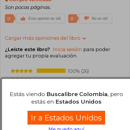
Son pocas páginas.
0
0
Esta opinión es útil
No es útil
Cargar más opiniones del libro
¿Leíste este libro?
Inicia sesión
para poder
agregar tu propia evaluación
.
100% (26)
0% (0)
0% (0)
Estás viendo
Buscalibre Colombia
, pero
0% (0)
estás en
Estados Unidos
0% (0)
Ir a Estados Unidos
Me quedo aquí