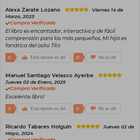
Además de sus libros de autor, Benji Davies es
una pieza clave en la exitosa serie infantil Bizzy
Alexa Zarate Lozano
Viernes 14 de
Bear, aportando su talento gráfico y narrativo en
Marzo, 2025
cada entrega y consolidándose así como una
Compra Verificada
de las figuras más importantes de la literatura
ilustrada para la infancia actual. A través de su
El libro es encantador, interactivo y de fácil
trabajo, Davies ha logrado crear un universo que
comprensión para los más pequeños. Mi hija es
despierta la imaginación y el corazón de los
fanática del osito Tito
lectores más pequeños, manteniéndose como
uno de los autores e ilustradores más valorados
0
0
Esta opinión es útil
No es útil
y queridos por las nuevas generaciones.
Manuel Santiago Velasco Ayerbe
Jueves 02 de Enero, 2025
Compra Verificada
Excelente libro!
0
0
Esta opinión es útil
No es útil
Ricardo Tabares Holguin
Jueves 02 de
Mayo, 2024
Compra Verificada