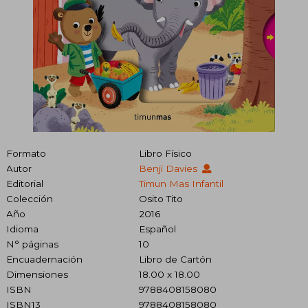
Formato
Libro Físico
Autor
Benji Davies
Editorial
Timun Mas Infantil
Colección
Osito Tito
Año
2016
Idioma
Español
N° páginas
10
Encuadernación
Libro de Cartón
Dimensiones
18.00 x 18.00
ISBN
9788408158080
ISBN13
9788408158080