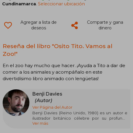
Cundinamarca
.
Seleccionar ubicación
Agregar a lista de
Comparte y gana
deseos
dinero
Reseña del libro "Osito Tito. Vamos al
Zoo!"
En el zoo hay mucho que hacer. ¡Ayuda a Tito a dar de
comer a los animales y acompáñalo en este
divertidísimo libro animado con lengüetas!
Benji Davies
(Autor)
Ver Página del Autor
Benji Davies (Reino Unido, 1980) es un autor e
ilustrador británico célebre por su profunda
Ver más
sensibilidad al abordar historias para lectores
infantiles. Aunque comenzó su carrera