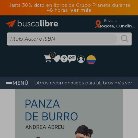
Hasta 30% dcto en libros de Grupo Planeta durante
48 horas
Ver más
Enviar a
Bogota, Cundinamarca
0
MENÚ
Libros recomendados para ti
Libros más vendi