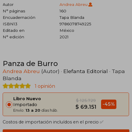
Autor
Andrea Abreu
N° páginas
160
Encuadernación
Tapa Blanda
ISBN13
9786078749225
Editado en
México
N° edición
2021
Panza de Burro
Andrea Abreu
(Autor) ·
Elefanta Editorial
· Tapa
Blanda
1 opinión
Libro Nuevo
$ 125.729
-45%
Importado
$ 69.151
Envío:
13 a 20
días háb.
Costos de importación incluídos en el precio ✅