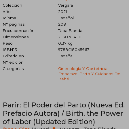
Colección
Vergara
Año
2021
Idioma
Español
N° páginas
208
Encuadernación
Tapa Blanda
Dimensiones
21.30 x 14.10
Peso
0.37 kg.
ISBN13
9788418045967
Editado en
España
N° edición
1
Categorías
Ginecología Y Obstetricia
Embarazo, Parto Y Cuidados Del
Bebé
Parir: El Poder del Parto (Nueva Ed.
Prefacio Autora) / Birth. the Power
of Labor (Updated Edition)