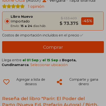
Ibone Olza
(Autor)
·
Vergara
· Tapa Blanda
1 opinión
Libro Nuevo
$ 133.409
-45%
Importado
$ 73.375
Envío:
15 a 24
días háb.
Costos de importación incluídos en el precio ✅
Comprar
Llega entre
el 01 Sep
y
el 15 Sep
a
Bogota,
Cundinamarca
.
Seleccionar ubicación
Agregar a lista de
Comparte y gana
deseos
dinero
Reseña del libro "Parir: El Poder del
Parto (Nueva Ed. Prefacio Autora) / Birth.