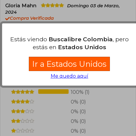
Gloria Mahn
Domingo 03 de Marzo,
2024
Compra Verificada
Es un libro precioso que se enfoca en la
importancia emocional del momento de nacer y
Estás viendo
Buscalibre Colombia
, pero
las beses de apego de el o la recién nacida(o)
estás en
Estados Unidos
0
0
Esta opinión es útil
No es útil
Ir a Estados Unidos
¿Leíste este libro?
Inicia sesión
para poder
agregar tu propia evaluación
.
Me quedo aquí
100% (1)
0% (0)
0% (0)
0% (0)
0% (0)