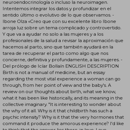
neuroendocrinología o incluso la neuroimagen.
Intentemos integrar los datos y profundizar en el
sentido último o evolutivo de lo que observamos. -
Ibone Olza «Creo que con su excelente libro Ibone
arroja luz sobre un tema complicado y controvertido.
Y que va a ayudar no solo a las mujeres y a los
profesionales de la salud a revisar la aproximación que
hacemos al parto, sino que también ayudará en la
tarea de recuperar el parto como algo que nos
concierne, definitiva y profundamente, a las mujeres. -
Del prólogo de Icíar Bollaín ENGLISH DESCRIPTION
Birth is not a manual of medicine, but an essay
regarding the most vital experience a woman can go
through, from her point of view and the baby's. A
review on our thoughts about birth, what we know,
what it has been like historically, and its meaning in the
collective imaginary. "It is interesting to wonder about
the why of it all. Why is it that childbirth has such a
psychic intensity? Why is it that the very hormones that
command it produce the amorous experience? I'd like
to think that the answer lies there, in love. Love