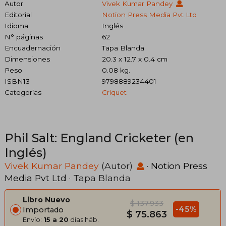
Autor
Vivek Kumar Pandey
Editorial
Notion Press Media Pvt Ltd
Idioma
Inglés
N° páginas
62
Encuadernación
Tapa Blanda
Dimensiones
20.3 x 12.7 x 0.4 cm
Peso
0.08 kg.
ISBN13
9798889234401
Categorías
Críquet
Phil Salt: England Cricketer (en
Inglés)
Vivek Kumar Pandey
(Autor)
·
Notion Press
Media Pvt Ltd
· Tapa Blanda
Libro Nuevo
$ 137.933
-45%
Importado
$ 75.863
Envío:
15 a 20
días háb.