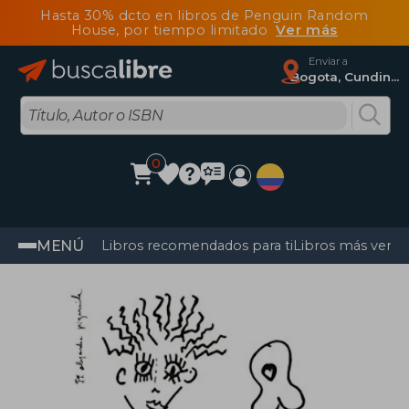
Hasta 30% dcto en libros de Penguin Random
House, por tiempo limitado
Ver más
Enviar a
Bogota, Cundinamarca
0
MENÚ
Libros recomendados para ti
Libros más vendi