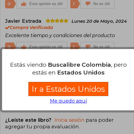
0
1
Esta opinión es útil
No es útil
Javier Estrada
Lunes 20 de Mayo, 2024
Compra Verificada
Excelente tiempo y condiciones del producto
0
1
Esta opinión es útil
No es útil
Andres Guerrero
Estás viendo
Buscalibre Colombia
, pero
Martes 06 de Agosto,
2024
estás en
Estados Unidos
Compra Verificada
excelente libro en buenas condiciones. Lo
Ir a Estados Unidos
recomiendo bastante :)
Me quedo aquí
0
1
Esta opinión es útil
No es útil
¿Leíste este libro?
Inicia sesión
para poder
agregar tu propia evaluación
.