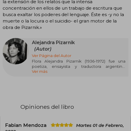
la extensión de los relatos que la intensa
concentración en ellos de un trabajo de escritura que
busca exaltar los poderes del lenguaje. Éste es -y no la
muerte o la locura o el suicidio- el gran motor de la
obra de Pizarnik.»
Alejandra Pizarnik
(Autor)
Ver Página del Autor
Flora Alejandra Pizarnik (1936-1972) fue una
poetiza, ensayista y traductora argentina.
Ver más
Estudió Filosofía y Letras en la Universidad de
Buenos Aires y tuvo formación artística de la
mano del pintor surrealista Juan Batlle Planas.
Además, estudió historia de las religiones y
literatura francesa en La Sorbona. En su tiempo
en Paris, entre 1960 y 1964, trabajó para la revista
Cuadernos y algunas editoriales francesas y
Opiniones del libro
entabla una importante amistad con Julio
Cortazar y Octavio Paz. En 1969 recibió una beca
Guggenheim, y en 1971 una Fullbright. Se quita la
vida en 1972 con una sobredosis de seconal.
Fabian Mendoza
Martes 01 de Febrero,
Pizarnik es considerada como la última poeta