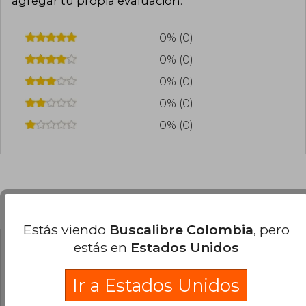
agregar tu propia evaluación
.
0% (0)
0% (0)
0% (0)
0% (0)
0% (0)
Preguntas frecuentes sobre el libro
Estás viendo
Buscalibre Colombia
, pero
estás en
Estados Unidos
¿El libro es original?
Todos los libros de nuestro
Ir a Estados Unidos
catálogo son Originales.