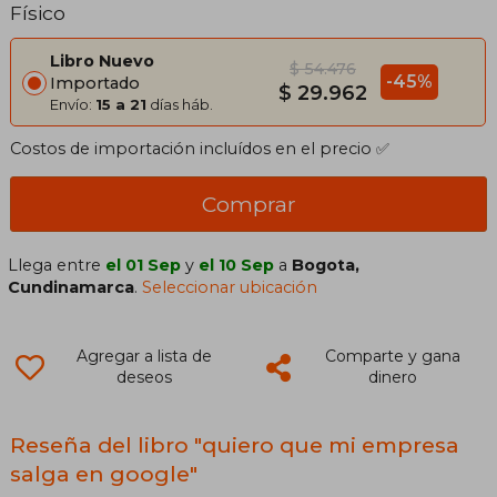
Físico
Libro Nuevo
$ 54.476
-45%
Importado
$ 29.962
Envío:
15 a 21
días háb.
Costos de importación incluídos en el precio ✅
Comprar
Llega entre
el 01 Sep
y
el 10 Sep
a
Bogota,
Cundinamarca
.
Seleccionar ubicación
Agregar a lista de
Comparte y gana
deseos
dinero
Reseña del libro "quiero que mi empresa
salga en google"