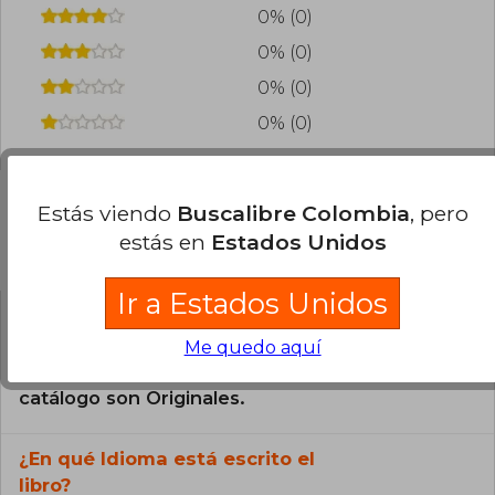
0% (0)
0% (0)
0% (0)
0% (0)
Estás viendo
Buscalibre Colombia
, pero
estás en
Estados Unidos
Preguntas frecuentes sobre el libro
Ir a Estados Unidos
¿El libro es original?
Me quedo aquí
Todos los libros de nuestro
catálogo son Originales.
¿En qué Idioma está escrito el
libro?