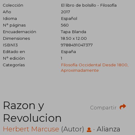
Colección
El libro de bolsillo - Filosofía
Año
2017
Idioma
Español
N° páginas
560
Encuadernación
Tapa Blanda
Dimensiones
18.50 x 12.00
ISBN13
9788491047377
Editado en
España
N° edición
1
Categorías
Filosofía Occidental Desde 1800,
Aproximadamente
Razon y
Compartir
Revolucion
Herbert Marcuse
(Autor)
·
Alianza