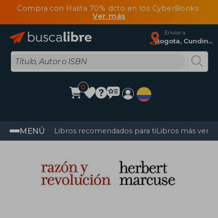
Compra con Hasta 70% dcto en los CyberBooks
Ver más
Enviar a
Bogota, Cundinamarca
0
MENÚ
Libros recomendados para ti
Libros más vendi