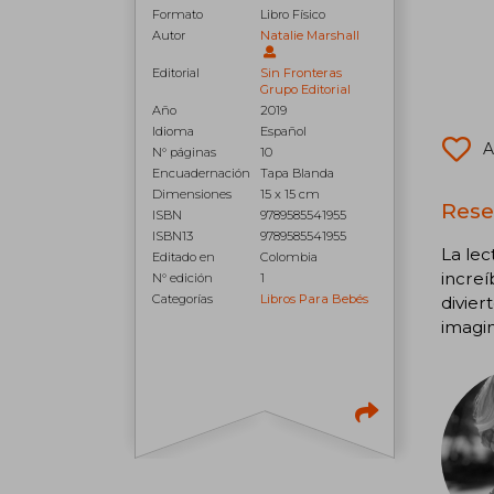
Formato
Libro Físico
Autor
Natalie Marshall
Editorial
Sin Fronteras
Grupo Editorial
Año
2019
Idioma
Español
A
N° páginas
10
Encuadernación
Tapa Blanda
Dimensiones
15 x 15 cm
Rese
ISBN
9789585541955
ISBN13
9789585541955
La lec
Editado en
Colombia
increí
N° edición
1
Categorías
Libros Para Bebés
divier
imagin