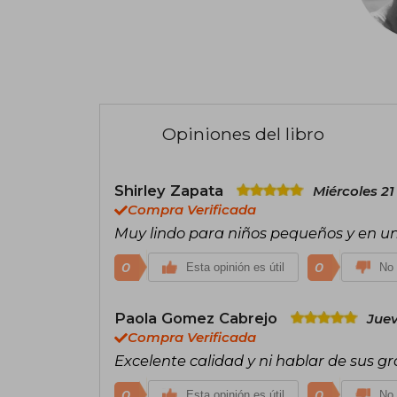
Opiniones del libro
Shirley Zapata
Miércoles 21
Compra Verificada
Muy lindo para niños pequeños y en un 
0
0
Esta opinión es útil
No 
Paola Gomez Cabrejo
Juev
Compra Verificada
Excelente calidad y ni hablar de sus gr
0
0
Esta opinión es útil
No 