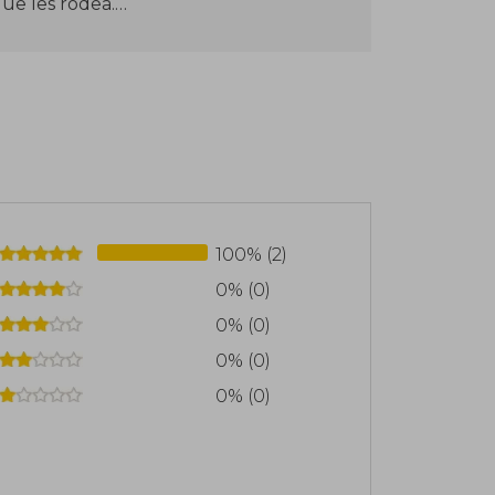
ue les rodea.
encuentra "Encuéntrame en la selva"
ves (Edelvives), que forma parte de una
ame bajo la tierra" (2019). Estos libros,
nfantil, utilizan solapas resistentes que
sas criaturas en diferentes hábitats,
e de manera lúdica.
100% (2)
0% (0)
0% (0)
0% (0)
0% (0)