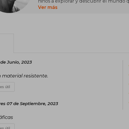
niños a explorar y descubrir el mundo q
Ver más
Entre sus libros más destacados se 
(2018), publicado por Editorial Luis Vi
serie que incluye títulos como "Encuéntr
pertenecientes al género de literatura i
permiten a los niños descubrir diver
fomentando su curiosidad y aprendizaj
 de Junio, 2023
material resistente.
es útil
es 07 de Septiembre, 2023
áficas
es útil