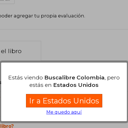
poder agregar tu propia evaluación
.
el libro
Estás viendo
Buscalibre Colombia
, pero
son Originales.
estás en
Estados Unidos
?
Ir a Estados Unidos
Me quedo aquí
libro?