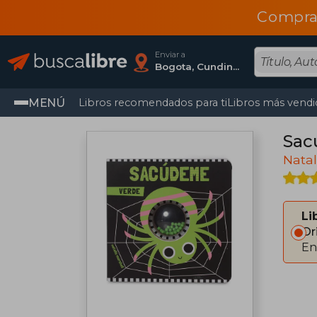
Compra
Enviar a
Bogota, Cundinamarca
MENÚ
Libros recomendados para ti
Libros más vendi
Sac
Natal
Li
Or
En