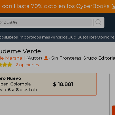
 con Hasta 70% dcto en los CyberBooks
dos
Libros importados más vendidos
Club Buscalibre
Opiniones
udeme Verde
ie Marshall
(Autor)
·
Sin Fronteras Grupo Editoria
2 opiniones
bro Nuevo
$ 18.881
igen: Colombia
vío:
6 a 8
días háb.