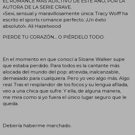
EL ROMANCE MÁS ADICTIVO DE ESTE AÑO, POR LA
AUTORA DE LA SERIE CRAVE.
«Sexi, sensual y maravillosamente única: Tracy Wolff ha
escrito el sports romance perfecto. ¡Un éxito
absoluto!». Ali Hazelwood
PIERDE TU CORAZÓN... O PIÉRDELO TODO.
En el momento en que conocí a Sloane Walker supe
que estaba perdido. Para todos es la cantante más
alocada del mundo del pop: atrevida, inalcanzable,
demasiado para cualquiera. Pero yo veo algo más. Algo
real. Tras el resplandor de los focos y su lengua afilada,
veo a una chica que sufre. Y ella, de alguna manera,
me mira como si yo fuera el único lugar seguro que le
queda.
Debería haberme marchado.