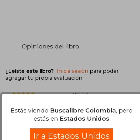
Opiniones del libro
¿Leíste este libro?
Inicia sesión
para poder
agregar tu propia evaluación
.
0% (0)
0% (0)
Estás viendo
Buscalibre Colombia
, pero
0% (0)
estás en
Estados Unidos
0% (0)
Ir a Estados Unidos
0% (0)