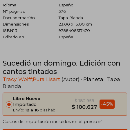
Idioma
Español
N° páginas
576
Encuadernación
Tapa Blanda
Dimensiones
23.00 x 15.00 cm
ISBN13
9788408317470
Editado en
España
Sucedió un domingo. Edición con
cantos tintados
Tracy Wolff;Pura Lisart
(Autor) ·
Planeta
· Tapa
Blanda
Libro Nuevo
$ 182.959
-45%
Importado
$ 100.627
Envío:
12 a 18
días háb.
Costos de importación incluídos en el precio ✅