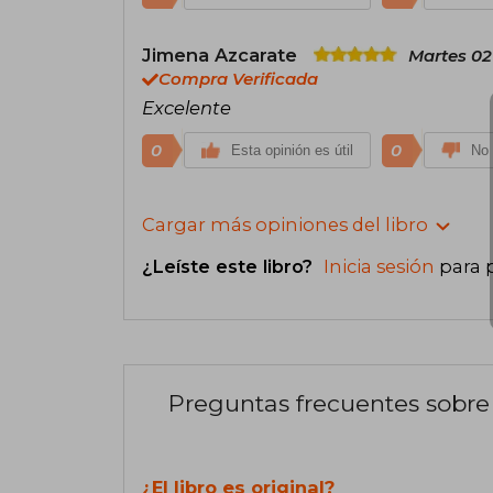
Jimena Azcarate
Martes 02
Compra Verificada
Excelente
0
0
Esta opinión es útil
No 
Cargar más opiniones del libro
¿Leíste este libro?
Inicia sesión
para 
Preguntas frecuentes sobre 
¿El libro es original?