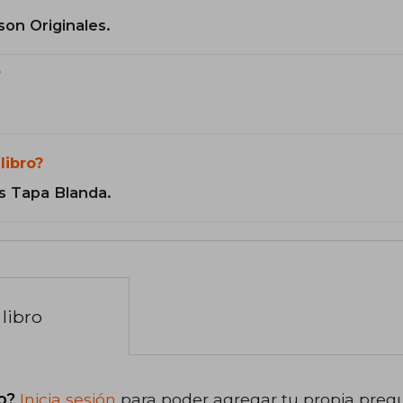
son Originales.
?
libro?
s Tapa Blanda.
libro
o?
Inicia sesión
para poder agregar tu propia preg