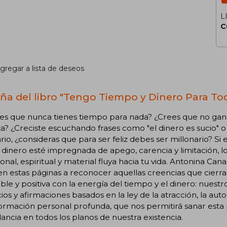
L
C
gregar a lista de deseos
ña del libro "Tengo Tiempo y Dinero Para To
es que nunca tienes tiempo para nada? ¿Crees que no ganas
a? ¿Creciste escuchando frases como "el dinero es sucio" o
rio, ¿consideras que para ser feliz debes ser millonario? Si 
 dinero esté impregnada de apego, carencia y limitación, 
nal, espiritual y material fluya hacia tu vida. Antonina Can
 en estas páginas a reconocer aquellas creencias que cierra
ble y positiva con la energía del tiempo y el dinero: nuest
cios y afirmaciones basados en la ley de la atracción, la au
ormación personal profunda, que nos permitirá sanar esta p
ncia en todos los planos de nuestra existencia.