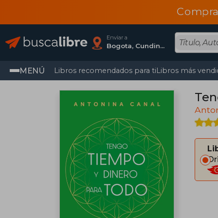
Compra
Enviar a
Bogota, Cundinamarca
MENÚ
Libros recomendados para ti
Libros más vendi
Ten
Anto
Li
Or