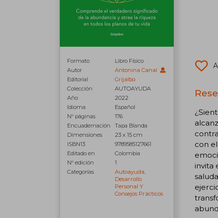
Formato
Libro Físico
A
Autor
Antonina Canal
Editorial
Grijalbo
Colección
AUTOAYUDA
Rese
Año
2022
Idioma
Español
¿Sient
N° páginas
176
alcanz
Encuadernación
Tapa Blanda
contra
Dimensiones
23 x 15 cm
con el
ISBN13
9789585127661
Editado en
Colombia
emocio
N° edición
1
invita
Categorías
Autoayuda,
saluda
Desarrollo
ejerci
Personal Y
Consejos Prácticos
transf
abunda