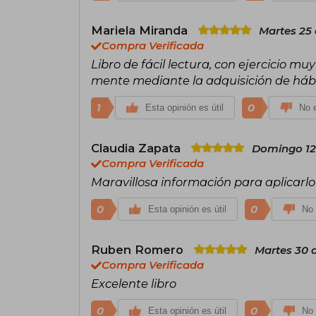
Mariela Miranda
Martes 25 
Compra Verificada
Libro de fácil lectura, con ejercicio m
mente mediante la adquisición de hábi
1
0
Esta opinión es útil
No e
Claudia Zapata
Domingo 12 
Compra Verificada
Maravillosa información para aplicarlo
0
0
Esta opinión es útil
No 
Ruben Romero
Martes 30 
Compra Verificada
Excelente libro
0
0
Esta opinión es útil
No 