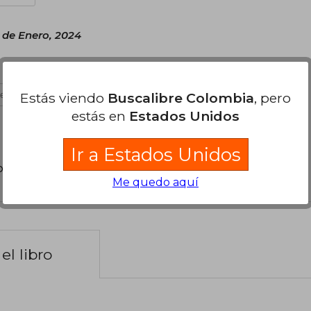
 de Enero, 2024
Estás viendo
Buscalibre Colombia
, pero
es útil
estás en
Estados Unidos
Ir a Estados Unidos
poder agregar tu propia evaluación
.
Me quedo aquí
el libro