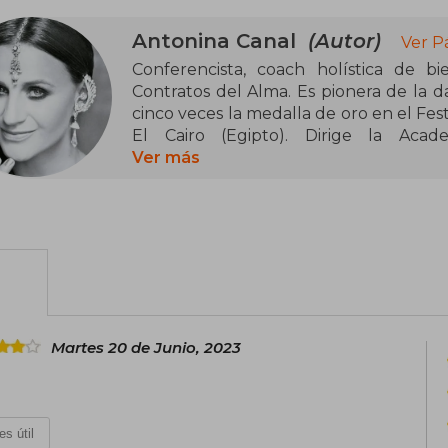
Antonina Canal
(Autor)
Ver P
Conferencista, coach holística de b
Contratos del Alma. Es pionera de la 
cinco veces la medalla de oro en el Fes
El Cairo (Egipto). Dirige la Acad
Empoderamiento y Maestría (Addaprem
Ver más
virtual en conciencia, bienestar y danza
nueve mil alumnas. Actualmente es infl
en todo el mundo; fue conferencista d
2022. Es emprendedora, empresaria, 
Diosa, Sí puedo y es fácil y El tarot d
www.antoninacanal.com
Martes 20 de Junio, 2023
es útil