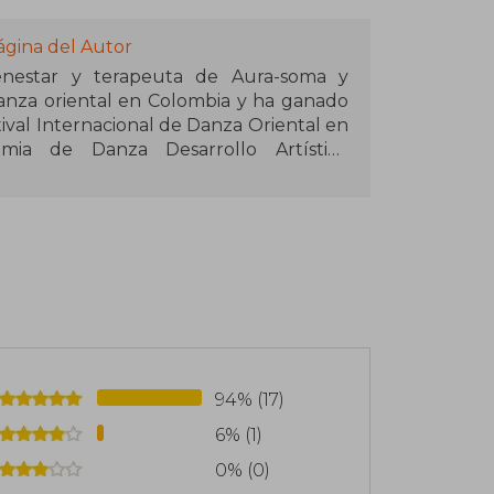
ágina del Autor
ienestar y terapeuta de Aura-soma y
danza oriental en Colombia y ha ganado
tival Internacional de Danza Oriental en
emia de Danza Desarrollo Artístico
), que ofrece formación presencial y
terapia, y por la cual han pasado más de
uenciadora digital y dicta conferencias
e la Marca País Colombia en Expo Dubái
mamá y autora de El despertar de la
e las hadas. Instagram: @antonina_canal_
94% (17)
6% (1)
0% (0)