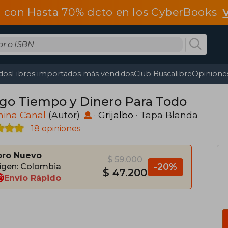
 con Hasta 70% dcto en los CyberBooks
dos
Libros importados más vendidos
Club Buscalibre
Opiniones
go Tiempo y Dinero Para Todo
nina Canal
(Autor)
·
Grijalbo
· Tapa Blanda
18 opiniones
bro Nuevo
$ 59.000
-20%
igen: Colombia
$ 47.200
Envío Rápido