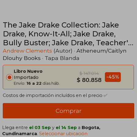
The Jake Drake Collection: Jake
Drake, Know-It-All; Jake Drake,
Bully Buster; Jake Drake, Teacher's
Pet; Jake Drake, Class Clown
Andrew Clements
(Autor) ·
Atheneum/Caitlyn
Dlouhy Books
· Tapa Blanda
Libro Nuevo
$ 147.014
-45%
Importado
$ 80.858
Envío:
16 a 22
días háb.
Costos de importación incluídos en el precio ✅
Comprar
Llega entre
el 03 Sep
y
el 14 Sep
a
Bogota,
Cundinamarca
.
Seleccionar ubicación