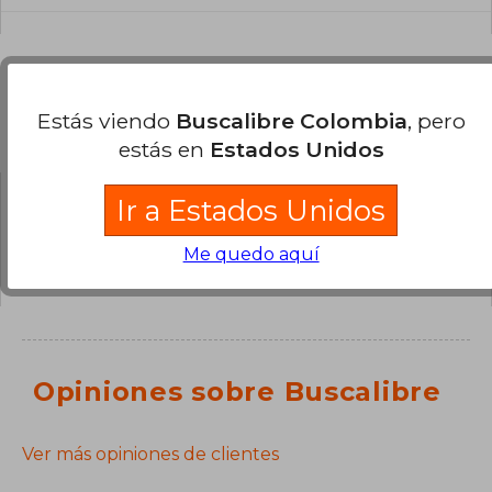
Estás viendo
Buscalibre Colombia
, pero
Preguntas y respuestas sobre el libro
estás en
Estados Unidos
Ir a Estados Unidos
¿Tienes una pregunta sobre el libro?
Inicia
sesión
para poder agregar tu propia pregunta.
Me quedo aquí
Opiniones sobre Buscalibre
Ver más opiniones de clientes