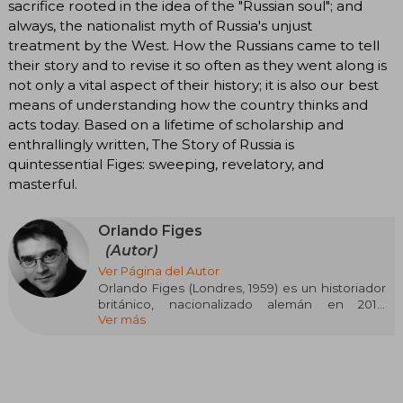
sacrifice rooted in the idea of the "Russian soul"; and
always, the nationalist myth of Russia's unjust
treatment by the West. How the Russians came to tell
their story and to revise it so often as they went along is
not only a vital aspect of their history; it is also our best
means of understanding how the country thinks and
acts today. Based on a lifetime of scholarship and
enthrallingly written, The Story of Russia is
quintessential Figes: sweeping, revelatory, and
masterful.
Orlando Figes
(Autor)
Ver Página del Autor
Orlando Figes (Londres, 1959) es un historiador
británico, nacionalizado alemán en 2017,
Ver más
especializado en la historia de Rusia y Europa
del Este. Se formó en la Universidad de
Cambridge y fue profesor en el Trinity College y
en el Birkbeck College de la Universidad de
Londres hasta su jubilación en 2022. Es
conocido por su enfoque narrativo y accesible