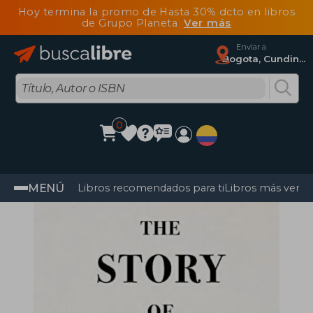
Hoy termina la promo de Hasta 30% dcto en libros
de Grupo Planeta
Ver más
Enviar a
Bogota, Cundinamarca
0
MENÚ
Libros recomendados para ti
Libros más vendi