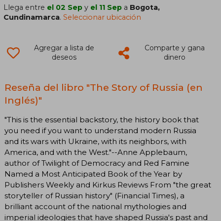
Llega entre
el 02 Sep
y
el 11 Sep
a
Bogota,
Cundinamarca
.
Seleccionar ubicación
Agregar a lista de
Comparte y gana
deseos
dinero
Reseña del libro "The Story of Russia (en
Inglés)"
"This is the essential backstory, the history book that
you need if you want to understand modern Russia
and its wars with Ukraine, with its neighbors, with
America, and with the West."--Anne Applebaum,
author of Twilight of Democracy and Red Famine
Named a Most Anticipated Book of the Year by
Publishers Weekly and Kirkus Reviews From "the great
storyteller of Russian history" (Financial Times), a
brilliant account of the national mythologies and
imperial ideologies that have shaped Russia's past and