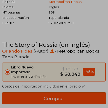
Editorial
Metropolitan Books
Idioma
Inglés
N° páginas
368
Encuadernación
Tapa Blanda
ISBN13
9781250871398
The Story of Russia (en Inglés)
Orlando Figes
(Autor)
·
Metropolitan Books
·
Tapa Blanda
Libro Nuevo
$ 125.178
-45%
Importado
$ 68.848
Envío:
16 a 22
días háb.
Costos de importación incluídos en el precio ✅
Comprar