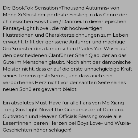
Die BookTok-Sensation »Thousand Autumns« von
Meng Xi Shi ist der perfekte Einstieg in das Genre der
chinesischen Boys Love / Danmei. In dieser epischen
Fantasy-Light Novel, die mit hochwertigen
Illustrationen und Charakterzeichnungen zum Leben
erwacht, trifft der gerissene Anführer und mächtige
Großmeister des dämonischen Pfades Yan Wushi auf
den bescheidenen Clanführer Shen Qiao, der an das
Gute im Menschen glaubt. Noch ahnt der dämonische
Meister nicht, dass er auf die erste unnachgiebige Kraft
seines Lebens gestoßen ist, und dass auch sein
verdorbenes Herz nicht vor der sanften Seite seines
neuen Schülers gewahrt bleibt.
Ein absolutes Must-Have für alle Fans von Mo Xiang
Tong Xius Light Novel The Grandmaster of Demonic
Cultivation und Heaven Officials Blessing sowie alle
Leser*innen, deren Herzen bei Boys Love- und Wuxia-
Geschichten höher schlagen!