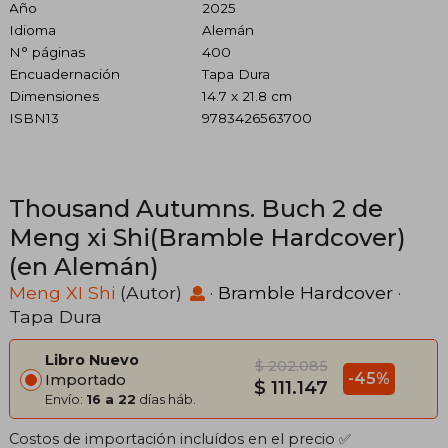
Año
2025
Idioma
Alemán
N° páginas
400
Encuadernación
Tapa Dura
Dimensiones
14.7 x 21.8 cm
ISBN13
9783426563700
Thousand Autumns. Buch 2 de
Meng xi Shi(Bramble Hardcover)
(en Alemán)
Meng XI Shi
(Autor)
·
Bramble Hardcover
·
Tapa Dura
Libro Nuevo
$ 202.085
-45%
Importado
$ 111.147
Envío:
16 a 22
días háb.
Costos de importación incluídos en el precio ✅