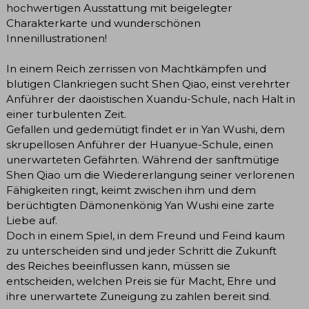
hochwertigen Ausstattung mit beigelegter
Charakterkarte und wunderschönen
Innenillustrationen!
In einem Reich zerrissen von Machtkämpfen und
blutigen Clankriegen sucht Shen Qiao, einst verehrter
Anführer der daoistischen Xuandu-Schule, nach Halt in
einer turbulenten Zeit.
Gefallen und gedemütigt findet er in Yan Wushi, dem
skrupellosen Anführer der Huanyue-Schule, einen
unerwarteten Gefährten. Während der sanftmütige
Shen Qiao um die Wiedererlangung seiner verlorenen
Fähigkeiten ringt, keimt zwischen ihm und dem
berüchtigten Dämonenkönig Yan Wushi eine zarte
Liebe auf.
Doch in einem Spiel, in dem Freund und Feind kaum
zu unterscheiden sind und jeder Schritt die Zukunft
des Reiches beeinflussen kann, müssen sie
entscheiden, welchen Preis sie für Macht, Ehre und
ihre unerwartete Zuneigung zu zahlen bereit sind.