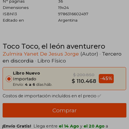
N° páginas
36
Dimensiones
19x24
ISBN13
9786316602497
Editado en
Argentina
Toco Toco, el león aventurero
Zulmira Yanet De Jesus Jorge
(Autor) ·
Tercero
en discordia
· Libro Físico
Libro Nuevo
$ 200.850
-45%
Importado
$ 110.468
Envío:
4 a 6
días háb.
Costos de importación incluídos en el precio ✅
Comprar
¡Envío Gratis!
Llega entre
el 14 Ago
y
el 20 Ago
a