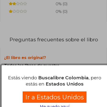
0% (0)
0% (0)
Preguntas frecuentes sobre el libro
¿El libro es original?
Todos los libros de nuestro
catálogo son Originales.
Estás viendo
Buscalibre Colombia
, pero
estás en
Estados Unidos
¿En qué Idioma está escrito el
libro?
Ir a Estados Unidos
El libro está escrito en Español.
Me quedo aquí