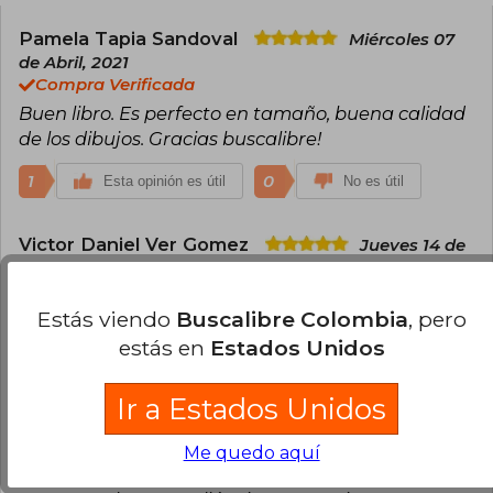
Pamela Tapia Sandoval
Miércoles 07
de Abril, 2021
Compra Verificada
Buen libro. Es perfecto en tamaño, buena calidad
de los dibujos. Gracias buscalibre!
1
0
Esta opinión es útil
No es útil
Victor Daniel Ver Gomez
Jueves 14 de
Marzo, 2024
Compra Verificada
Estás viendo
Buscalibre Colombia
, pero
Cumple con todas las espectativas.
estás en
Estados Unidos
0
0
Esta opinión es útil
No es útil
Ir a Estados Unidos
Usuario Anónimo
Domingo 31 de Mayo,
2026
Me quedo aquí
Compra Verificada