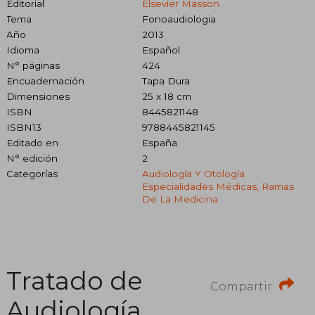
Editorial
Elsevier Masson
Tema
Fonoaudiologia
Año
2013
Idioma
Español
N° páginas
424
Encuadernación
Tapa Dura
Dimensiones
25 x 18 cm
ISBN
8445821148
ISBN13
9788445821145
Editado en
España
N° edición
2
Categorías
Audiología Y Otología
Especialidades Médicas, Ramas
De La Medicina
Tratado de
Compartir
Audiología