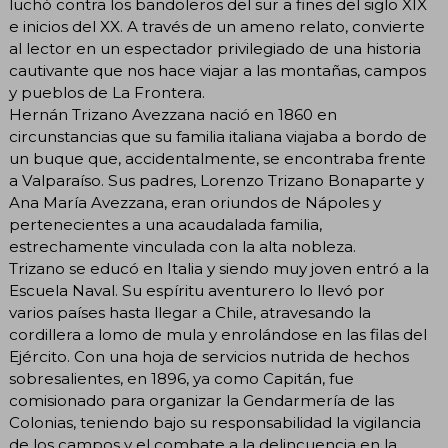
luchó contra los bandoleros del sur a fines del siglo XIX
e inicios del XX. A través de un ameno relato, convierte
al lector en un espectador privilegiado de una historia
cautivante que nos hace viajar a las montañas, campos
y pueblos de La Frontera.
Hernán Trizano Avezzana nació en 1860 en
circunstancias que su familia italiana viajaba a bordo de
un buque que, accidentalmente, se encontraba frente
a Valparaíso. Sus padres, Lorenzo Trizano Bonaparte y
Ana María Avezzana, eran oriundos de Nápoles y
pertenecientes a una acaudalada familia,
estrechamente vinculada con la alta nobleza.
Trizano se educó en Italia y siendo muy joven entró a la
Escuela Naval. Su espíritu aventurero lo llevó por
varios países hasta llegar a Chile, atravesando la
cordillera a lomo de mula y enrolándose en las filas del
Ejército. Con una hoja de servicios nutrida de hechos
sobresalientes, en 1896, ya como Capitán, fue
comisionado para organizar la Gendarmería de las
Colonias, teniendo bajo su responsabilidad la vigilancia
de los campos y el combate a la delincuencia en la