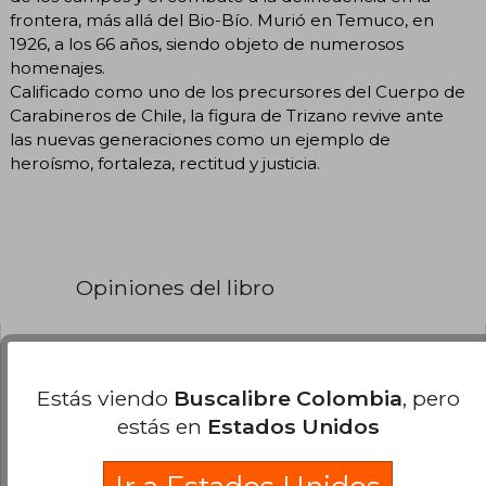
frontera, más allá del Bio-Bío. Murió en Temuco, en
1926, a los 66 años, siendo objeto de numerosos
homenajes.
Calificado como uno de los precursores del Cuerpo de
Carabineros de Chile, la figura de Trizano revive ante
las nuevas generaciones como un ejemplo de
heroísmo, fortaleza, rectitud y justicia.
Opiniones del libro
Julio Concha
Miércoles 12 de Octubre,
2022
Estás viendo
Buscalibre Colombia
, pero
Compra Verificada
estás en
Estados Unidos
una historia muy interesante, es un libro que se
lee muy rápido