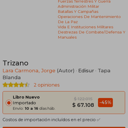
Fuerzas Terrestres Y Guerra
Administración Militar
Batallas Y Campañas
Operaciones De Mantenimiento
De La Paz
Vida E Instituciones Militares
Destrezas De Combate/defensa Y
Manuales
Trizano
Lara Carmona, Jorge
(Autor) ·
Edisur
· Tapa
Blanda
2 opiniones
Libro Nuevo
$ 122.015
-45%
Importado
$ 67.108
Envío:
10 a 16
días háb.
Costos de importación incluídos en el precio ✅