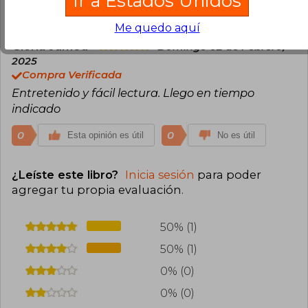
Ir a Estados Unidos
0
0
Esta opinión es útil
No es útil
Me quedo aquí
Gloria Jamed
Domingo 02 de Febrero,
2025
Compra Verificada
Entretenido y fácil lectura. Llego en tiempo
indicado
0
0
Esta opinión es útil
No es útil
¿Leíste este libro?
Inicia sesión
para poder
agregar tu propia evaluación
.
50% (1)
50% (1)
0% (0)
0% (0)