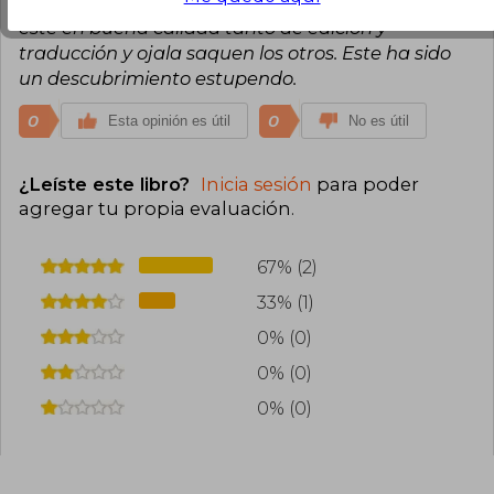
editorial es nacional y hay que apoyarla. Ojalá
este en buena calidad tanto de edición y
traducción y ojala saquen los otros. Este ha sido
un descubrimiento estupendo.
0
0
Esta opinión es útil
No es útil
¿Leíste este libro?
Inicia sesión
para poder
agregar tu propia evaluación
.
67% (2)
33% (1)
0% (0)
0% (0)
0% (0)