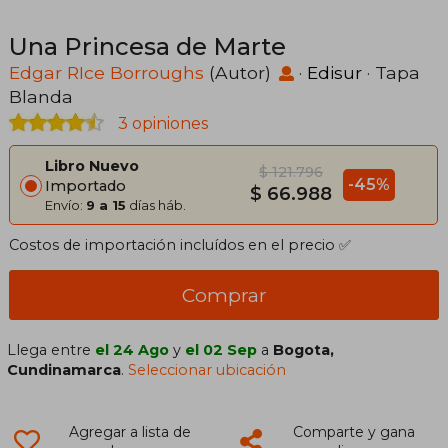
Una Princesa de Marte
Edgar RIce Borroughs
(Autor)
·
Edisur
· Tapa
Blanda
3 opiniones
Libro Nuevo
$ 121.796
-45%
Importado
$ 66.988
Envío:
9 a 15
días háb.
Costos de importación incluídos en el precio ✅
Comprar
Llega entre
el 24 Ago
y
el 02 Sep
a
Bogota,
Cundinamarca
.
Seleccionar ubicación
Agregar a lista de
Comparte y gana