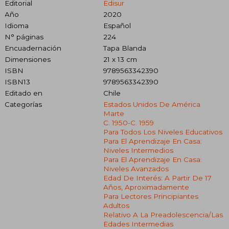
Editorial
Edisur
Año
2020
Idioma
Español
N° páginas
224
Encuadernación
Tapa Blanda
Dimensiones
21 x 13 cm
ISBN
9789563342390
ISBN13
9789563342390
Editado en
Chile
Categorías
Estados Unidos De América
Marte
C. 1950-C. 1959
Para Todos Los Niveles Educativos
Para El Aprendizaje En Casa:
Niveles Intermedios
Para El Aprendizaje En Casa:
Niveles Avanzados
Edad De Interés: A Partir De 17
Años, Aproximadamente
Para Lectores Principiantes
Adultos
Relativo A La Preadolescencia/las
Edades Intermedias