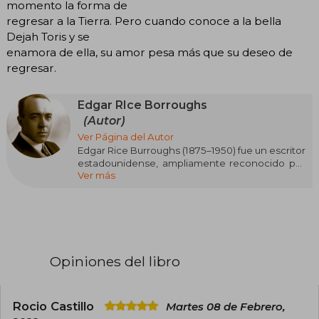
momento la forma de
regresar a la Tierra. Pero cuando conoce a la bella
Dejah Toris y se
enamora de ella, su amor pesa más que su deseo de
regresar.
Edgar RIce Borroughs
(Autor)
Ver Página del Autor
Edgar Rice Burroughs (1875–1950) fue un escritor
estadounidense, ampliamente reconocido por
Ver más
sus influyentes obras de aventura y ciencia
ficción, que dejaron una huella duradera en la
cultura popular. Es especialmente famoso por
haber creado al icónico personaje de Tarzán,
quien apareció por primera vez en la novela
Tarzan of the Apes (1912). Este personaje se
convirtió en un fenómeno mundial, dando lugar
Opiniones del libro
a numerosas secuelas, adaptaciones
cinematográficas, series y cómics.
Además de Tarzán, Burroughs creó otras sagas
Rocio Castillo
Martes 08 de Febrero,
importantes como la serie de Barsoom,