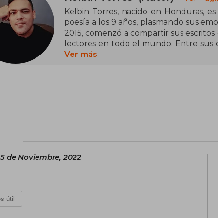
Kelbin Torres, nacido en Honduras, es 
poesía a los 9 años, plasmando sus emoc
2015, comenzó a compartir sus escritos 
lectores en todo el mundo. Entre sus 
(2020), un libro que aviva el fuego del
Ver más
valentía en la vida.
Además, publicó Valentía II (2023), c
de crecimiento personal y resili
profundamente con sus lectores, c
influyente en la literatura contemporá
15 de Noviembre, 2022
s útil