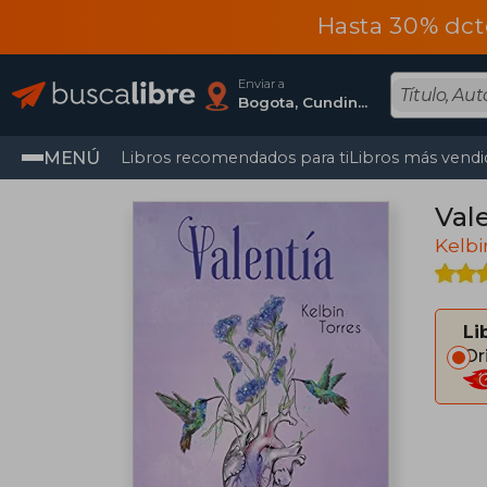
Hasta 30% dct
Enviar a
Bogota, Cundinamarca
MENÚ
Libros recomendados para ti
Libros más vendi
Val
Kelbi
Li
Or