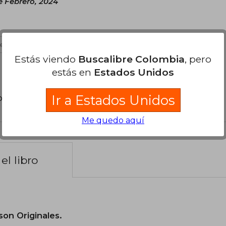
e Febrero, 2024
es útil
Estás viendo
Buscalibre Colombia
, pero
estás en
Estados Unidos
Ir a Estados Unidos
poder agregar tu propia evaluación
.
Me quedo aquí
el libro
son Originales.