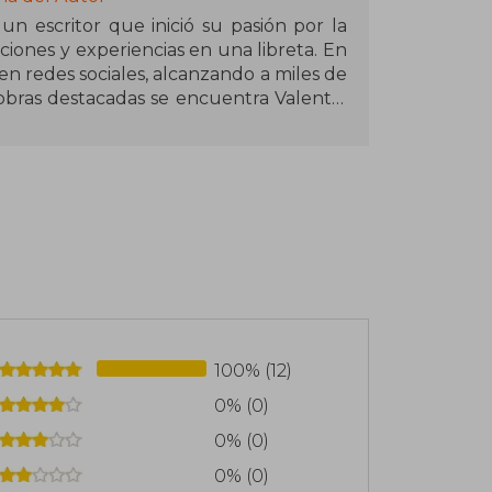
un escritor que inició su pasión por la
iones y experiencias en una libreta. En
en redes sociales, alcanzando a miles de
obras destacadas se encuentra Valentía
 corazón y recuerda la importancia de la
ontinuando con su exploración de temas
encia. Estos libros han resonado
onsolidando a Torres como una voz
nea de habla hispana.
100% (12)
0% (0)
0% (0)
0% (0)