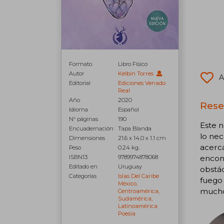
Formato
Libro Físico
Autor
Kelbin Torres
A
Editorial
Ediciones Venado
Real
Año
2020
Rese
Idioma
Español
N° páginas
190
Este n
Encuadernación
Tapa Blanda
lo nec
Dimensiones
21.6 x 14.0 x 1.1 cm
acerca
Peso
0.24 kg.
ISBN13
9789974878068
encont
Editado en
Uruguay
obstác
Categorías
Islas Del Caribe
fuego 
México,
mucho 
Centroamérica,
Sudamérica,
Latinoamérica
Poesía