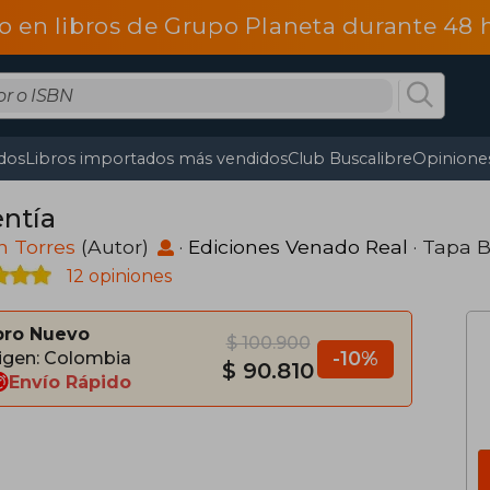
o en libros de Grupo Planeta durante 48
dos
Libros importados más vendidos
Club Buscalibre
Opiniones
entía
n Torres
(Autor)
·
Ediciones Venado Real
· Tapa 
12 opiniones
bro Nuevo
$ 100.900
-10%
igen: Colombia
$ 90.810
Envío Rápido