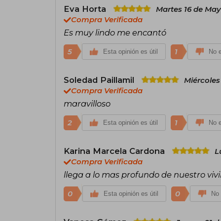
Eva Horta
Martes 16 de May
Compra Verificada
Es muy lindo me encantó
5
1
Esta opinión es útil
No e
Soledad Paillamil
Miércoles
Compra Verificada
maravilloso
2
1
Esta opinión es útil
No e
Karina Marcela Cardona
L
Compra Verificada
llega a lo mas profundo de nuestro vivi
0
0
Esta opinión es útil
No 