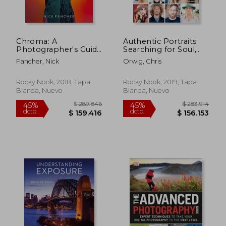
Chroma: A
Authentic Portraits:
Photographer's Guide
Searching for Soul,
to Lighting With
Significance, and
Fancher, Nick
Orwig, Chris
Color (en Inglés)
Depth (en Inglés)
Rocky Nook, 2018, Tapa
Rocky Nook, 2019, Tapa
Blanda, Nuevo
Blanda, Nuevo
$ 289.846
$ 283.9
45%
45%
dcto.
dcto.
$ 159.416
$ 156.1