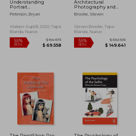
Understanding
Architectural
Portrait
Photography and
Photography: How to
Composition (en
Peterson, Bryan
Brooke, Steven
Shoot Great Pictures
Inglés)
of People Anywhere
(en Inglés)
Watson-Guptill, 2020, Tapa
Steven Brooke, Tapa
Blanda, Nuevo
Blanda, Nuevo
$ 97.716
$ 211.0
55%
55%
dcto.
dcto.
$ 43.972
$ 94.9
The PaintShop Pro
The Psychology of