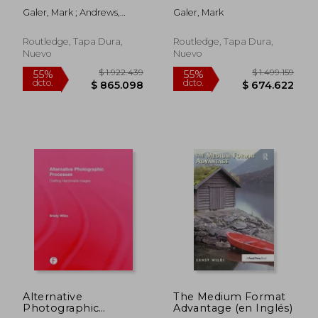
Guide to Creative
Maximum
Galer, Mark ; Andrews,
Galer, Mark
Image Editing (en
Performance:
Philip
Inglés)
Unleash the Hidden
Performance of
Routledge, Tapa Dura,
Routledge, Tapa Dura,
Elements (en Inglés)
Nuevo
Nuevo
$ 154.405
$ 69.5
55%
55%
dcto.
dcto.
$ 69.482
$ 31.3
Alternative
The Medium Format
Photographic
Advantage (en Inglés)