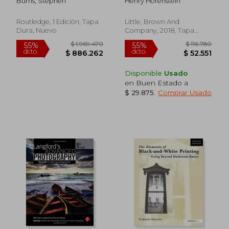
Burns, Stephen
Henry Horenstein
Interactive Guide for
Inglés)
Creating 3D Art (en
Inglés)
Routledge, 1 Edición, Tapa
Little, Brown And
Dura, Nuevo
Company, 2018, Tapa
Blanda, Nuevo
Disponible
Usado
en Buen Estado a
$ 29.875
.
Comprar Usado