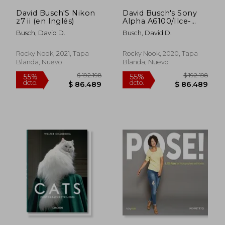
David Busch'S Nikon
David Busch's Sony
z7 ii (en Inglés)
Alpha A6100/Ilce-
6100 Guide to Digital
Busch, David D.
Busch, David D.
Photography (en
Inglés)
Rocky Nook, 2021, Tapa
Rocky Nook, 2020, Tapa
Blanda, Nuevo
Blanda, Nuevo
$ 192.198
$ 192.
55%
55%
dcto.
dcto.
$ 86.489
$ 86.4