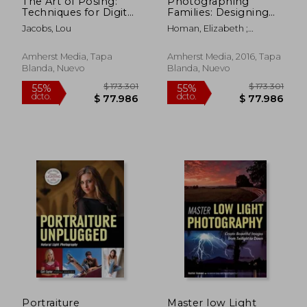
The Art of Posing:
Photographing
Techniques for Digital
Families: Designing
Portrait
Custom Portraits
Jacobs, Lou
Homan, Elizabeth ;
Photographers (en
With Character &
Homan, Trey
Inglés)
Style (en Inglés)
Amherst Media, Tapa
Amherst Media, 2016, Tapa
Blanda, Nuevo
Blanda, Nuevo
$ 222.516
$ 229.9
55%
55%
dcto.
dcto.
$ 100.132
$ 103.4
Portraiture
Master low Light