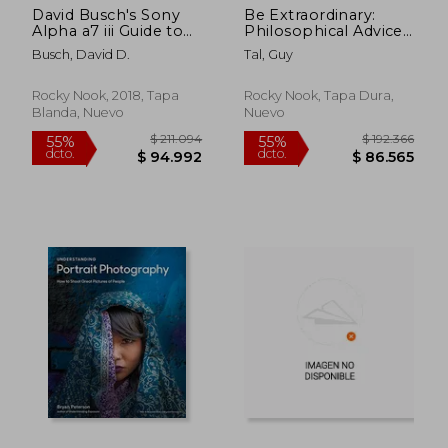
David Busch's Sony
Be Extraordinary:
Alpha a7 iii Guide to
Philosophical Advice
Digital Photography
for Photographic and
Busch, David D.
Tal, Guy
(en Inglés)
Other Artists (en
Inglés)
Rocky Nook, 2018, Tapa
Rocky Nook, Tapa Dura,
Blanda, Nuevo
Nuevo
$ 539.640
$ 1.681.4
55%
55%
dcto.
dcto.
$ 242.838
$ 756.6