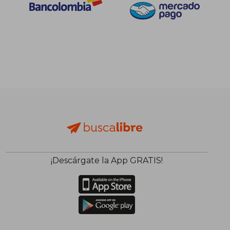
$ 116.612
$ 116.
55%
55%
dcto.
dcto.
$ 52.475
$ 52.4
¡Descárgate la App GRATIS!