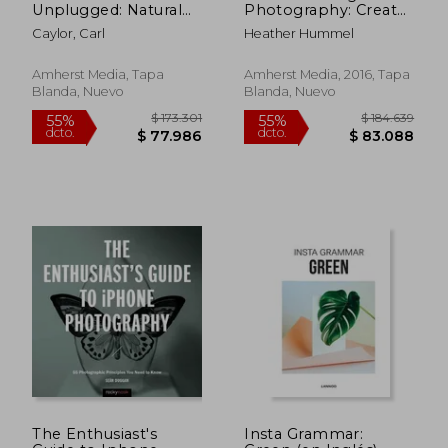
Unplugged: Natural
Photography: Create
Light Photography
Beautiful Images
Caylor, Carl
Heather Hummel
(en Inglés)
From Twilight to
Dawn (en Inglés)
Amherst Media, Tapa
Amherst Media, 2016, Tapa
Blanda, Nuevo
Blanda, Nuevo
$ 173.301
$ 173.3
55%
55%
dcto.
dcto.
$ 77.986
$ 77.9
The Enthusiast's
Insta Grammar: