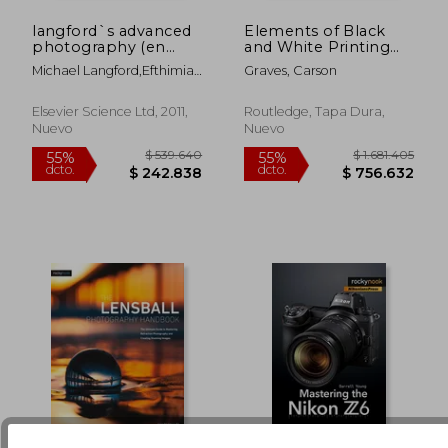
$ 1.640.252
$ 1.922.4
55%
55%
dcto.
dcto.
$ 738.114
$ 865.0
langford`s advanced
Elements of Black
photography (en
and White Printing
Inglés)
(en Inglés)
Michael Langford,efthimia
Graves, Carson
Bilissi,elizabeth (con)
Allen,andy (con)
Elsevier Science Ltd, 2011,
Routledge, Tapa Dura,
Golding,muammar, Hani,
Nuevo
Nuevo
Ph.d. (con)