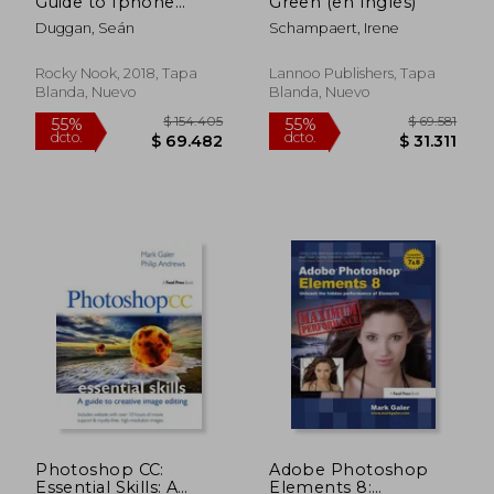
Guide to Iphone
Green (en Inglés)
Photography: 63
Duggan, Seán
Schampaert, Irene
Photographic
Principles you Need
to Know (en Inglés)
Rocky Nook, 2018, Tapa
Lannoo Publishers, Tapa
Blanda, Nuevo
Blanda, Nuevo
$ 173.301
$ 184.6
55%
55%
dcto.
dcto.
$ 77.986
$ 83.0
Photoshop CC:
Adobe Photoshop
Essential Skills: A
Elements 8: