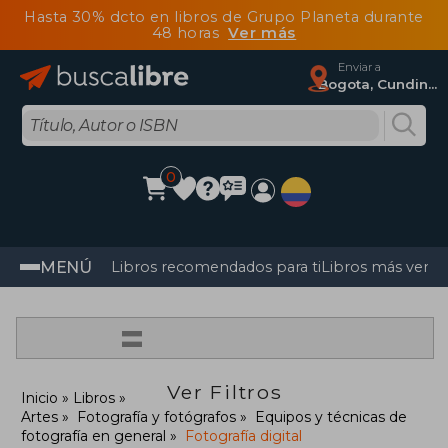
Hasta 30% dcto en libros de Grupo Planeta durante
48 horas
Ver más
Enviar a
Bogota, Cundinamarca
0
MENÚ
Libros recomendados para ti
Libros más vendi
=
Ver Filtros
Inicio
Libros
Artes
Fotografía y fotógrafos
Equipos y técnicas de
fotografía en general
Fotografía digital