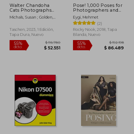
Walter Chandoha
Pose! 1,000 Poses for
Cats Photographs
Photographers and
1942 2018 (en Inglés)
Models (en Inglés)
Michals, Susan ; Golden,
Eygi, Mehmet
Reuel ; Chandoha, Walter
(2)
Taschen, 2023, 1 Edición,
Rocky Nook, 2018, Tapa
Tapa Dura, Nuevo
Blanda, Nuevo
$ 192.198
$ 192.
55%
55%
dcto.
dcto.
$ 86.489
$ 86.4