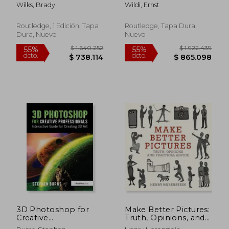
Processes: Crafting
Wilks, Brady
Wildi, Ernst
Handmade Images
(en Inglés)
Routledge, 1 Edición, Tapa
Routledge, Tapa Dura,
Dura, Nuevo
Nuevo
3D Photoshop for
Make Better Pictures:
$ 1.922.439
$ 1.499.
55%
55%
Creative
Truth, Opinions, and
dcto.
dcto.
$ 865.098
$ 674.6
Professionals:
Practical Advice (en