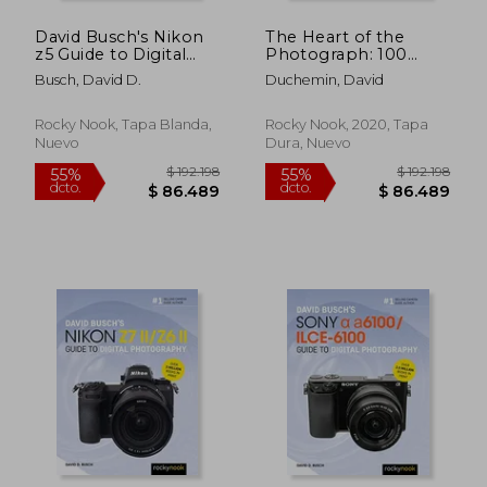
David Busch's Nikon
The Heart of the
z5 Guide to Digital
Photograph: 100
Photography (The
Questions for Making
Busch, David D.
Duchemin, David
David Busch Camera
Stronger, More
$ 182.204
$ 192.
55%
55%
Guide Series) (en
Expressive
dcto.
dcto.
$ 81.992
$ 86.4
Inglés)
Photographs (en
Rocky Nook, Tapa Blanda,
Rocky Nook, 2020, Tapa
Inglés)
Nuevo
Dura, Nuevo