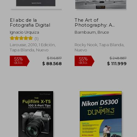
El abc de la
The Art of
Fotografia Digital
Photography: A
Personal Approach
Ignacio Urquiza
Barnbaum, Bruce
to Artistic Expression
(1)
(en Inglés)
Larousse, 2010, 1 Edición,
Rocky Nook, Tapa Blanda,
Tapa Blanda, Nuevo
Nuevo
$ 196.817
$ 248.8
55%
55%
dcto.
dcto.
$ 88.568
$ 111.9