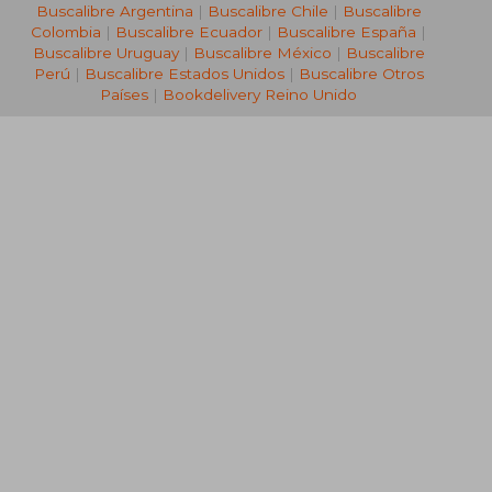
Buscalibre Argentina
|
Buscalibre Chile
|
Buscalibre
Colombia
|
Buscalibre Ecuador
|
Buscalibre España
|
Buscalibre Uruguay
|
Buscalibre México
|
Buscalibre
Perú
|
Buscalibre Estados Unidos
|
Buscalibre Otros
Países
|
Bookdelivery Reino Unido