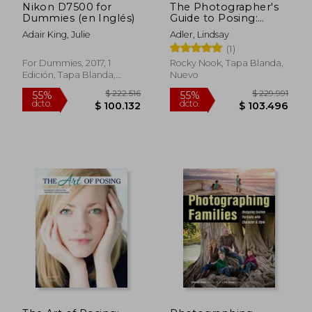
Nikon D7500 for
The Photographer's
Dummies (en Inglés)
Guide to Posing:
Techniques to Flatter
Adair King, Julie
Adler, Lindsay
Everyone (en Inglés)
(1)
For Dummies, 2017, 1
Rocky Nook, Tapa Blanda,
Edición, Tapa Blanda,
Nuevo
Nuevo
$ 116.780
$ 192.
55%
55%
dcto.
dcto.
$ 52.551
$ 86.4