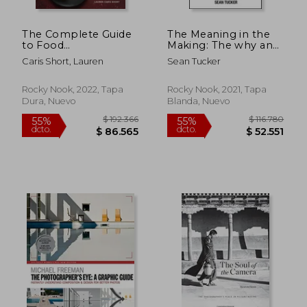
$ 173.301
$ 199.8
55%
55%
dcto.
dcto.
$ 77.986
$ 89.9
The Complete Guide
The Meaning in the
to Food
Making: The why and
Photography: How to
how Behind our
Caris Short, Lauren
Sean Tucker
Light, Compose,
Human Need to
Style, and Edit Mouth-
Create (en Inglés)
Watering Food
Rocky Nook, 2022, Tapa
Rocky Nook, 2021, Tapa
Photographs (en
Dura, Nuevo
Blanda, Nuevo
Inglés)