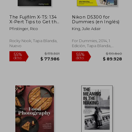
The Fujifilm X-T5: 134
Nikon D5300 for
X-Pert Tips to Get the
Dummies (en Inglés)
Most Out of Your
Pfirstinger, Rico
King, Julie Adair
Camera (en Inglés)
Rocky Nook, Tapa Blanda,
For Dummies, 2014, 1
Nuevo
Edición, Tapa Blanda,
Nuevo