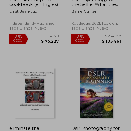
cookbook (en Inglés)
the Selfie: What the
Research Says (en
Ernst, Jean-Luc
Barrie Gunter
Inglés)
Independently Published,
Routledge, 2021, 1 Edición,
Tapa Blanda, Nuevo
Tapa Blanda, Nuevo
$ 211.094
$ 192.3
55%
55%
dcto.
dcto.
$ 94.992
$ 86.5
eliminate the
Dslr Photography for