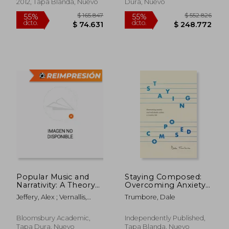
2012, Tapa Blanda, Nuevo
Dura, Nuevo
$ 113.001
$ 432.0
55%
55%
dcto.
dcto.
$ 50.850
$ 194.4
Popular Music and
Staying Composed:
Narrativity: A Theory
Overcoming Anxiety
and History of Pop
and Self-Doubt
Jeffery, Alex ; Vernallis,
Trumbore, Dale
Storyworlds (en
Within a Creative Life
Carol ; Perrott, Lisa
Inglés)
(en Inglés)
Bloomsbury Academic,
Independently Published,
Tapa Dura, Nuevo
Tapa Blanda, Nuevo