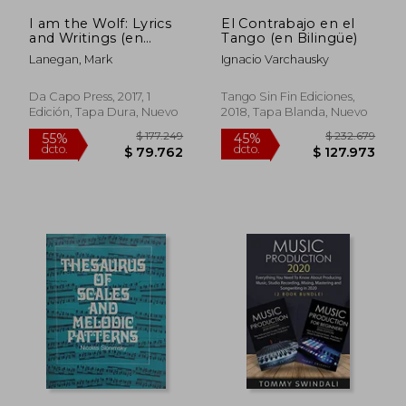
I am the Wolf: Lyrics
El Contrabajo en el
and Writings (en
Tango (en Bilingüe)
Inglés)
Lanegan, Mark
Ignacio Varchausky
Da Capo Press, 2017, 1
Tango Sin Fin Ediciones,
Edición, Tapa Dura, Nuevo
2018, Tapa Blanda, Nuevo
$ 131.813
$ 190.7
55%
55%
dcto.
dcto.
$ 59.316
$ 85.8