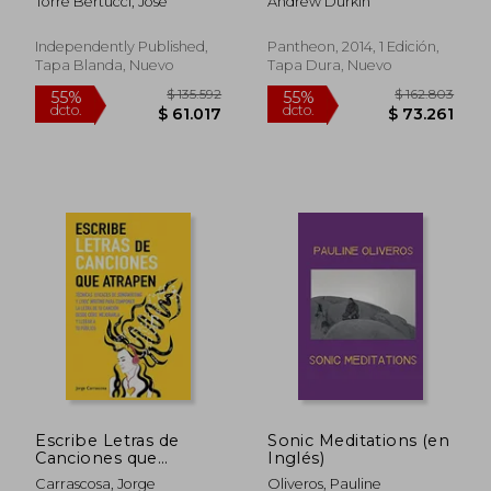
Torre Bertucci, José
Andrew Durkin
Independently Published,
Pantheon, 2014, 1 Edición,
Tapa Blanda, Nuevo
Tapa Dura, Nuevo
Escribe Letras de
Sonic Meditations (en
Canciones que
Inglés)
Atrapen: Técnicas
Carrascosa, Jorge
Oliveros, Pauline