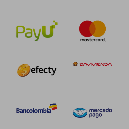
$ 993.574
$ 154.5
55%
55%
dcto.
dcto.
$ 447.108
$ 69.5