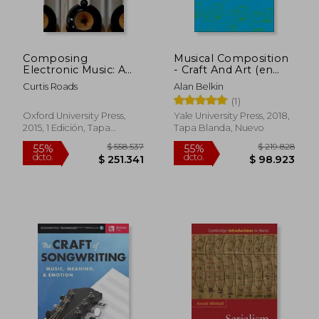
Composing
Musical Composition
Electronic Music: A
- Craft And Art (en
new Aesthetic (en
Inglés)
Curtis Roads
Alan Belkin
Inglés)
(1)
Oxford University Press,
Yale University Press, 2018,
2015, 1 Edición, Tapa
Tapa Blanda, Nuevo
Blanda, Nuevo
$ 558.537
$ 219.8
55%
55%
dcto.
dcto.
$ 251.341
$ 98.9