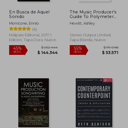
En Busca de Aquel
The Music Producer's
$ 309.904
$ 65.4
45%
55%
Sonido
Guide To Polymeter
dcto.
dcto.
$ 170.447
$ 29.4
and Polyrhythm (en
Morricone, Ennio
Hewitt, Ashley
Inglés)
(6)
Malpaso Editorial, 2017, 1
Stereo Output Limited,
Edición, Tapa Dura, Nuevo
Tapa Blanda, Nuevo