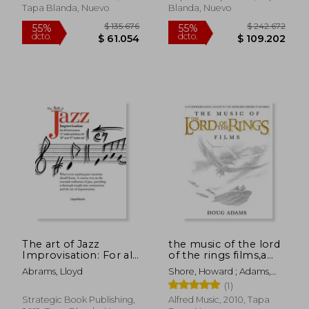
Tapa Blanda, Nuevo
Blanda, Nuevo
$ 125.178
$ 235.9
55%
55%
dcto.
dcto.
$ 56.330
$ 106.1
The art of Jazz
the music of the lord
Improvisation: For all
of the rings films,a
Instruments (en
comprehensive
Abrams, Lloyd
Shore, Howard ; Adams,
Inglés)
account of howard
Doug
(1)
shore´s scores (en
Inglés)
Strategic Book Publishing,
Alfred Music, 2010, Tapa