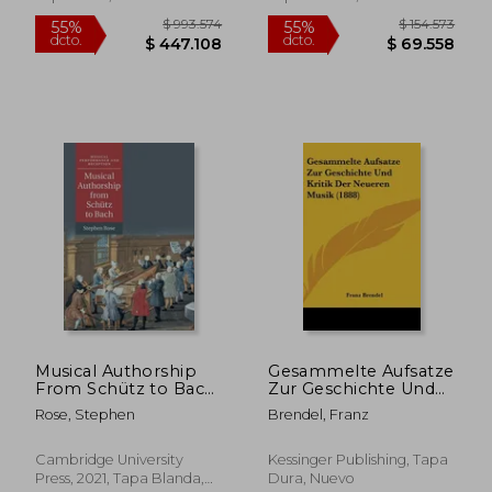
$ 135.676
$ 242.6
55%
55%
dcto.
dcto.
$ 61.054
$ 109.2
Musical Authorship
Gesammelte Aufsatze
From Schütz to Bach
Zur Geschichte Und
(Musical Performance
Kritik Der Neueren
Rose, Stephen
Brendel, Franz
and Reception) (en
Musik (1888) (en
Inglés)
Alemán)
Cambridge University
Kessinger Publishing, Tapa
Press, 2021, Tapa Blanda,
Dura, Nuevo