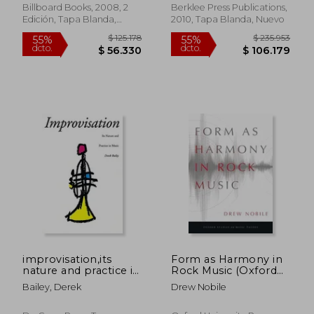
Marketing hit Songs
Inglés)
Billboard Books, 2008, 2
Berklee Press Publications,
(en Inglés)
Edición, Tapa Blanda,
2010, Tapa Blanda, Nuevo
Nuevo
$ 122.575
$ 116.
55%
55%
dcto.
dcto.
$ 55.159
$ 52.5
improvisation,its
Form as Harmony in
nature and practice in
Rock Music (Oxford
music (en Inglés)
Studies in Music
Bailey, Derek
Drew Nobile
Theory) (en Inglés)