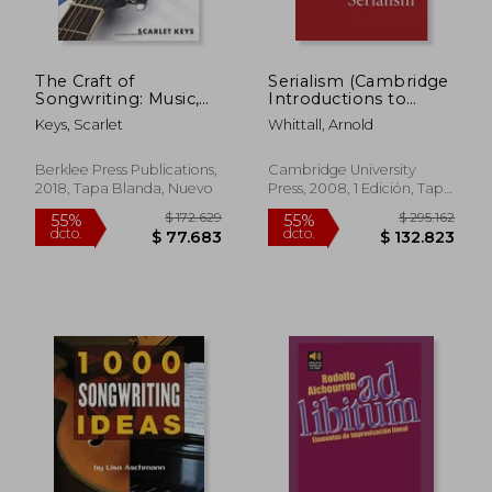
The Craft of
Serialism (Cambridge
Songwriting: Music,
Introductions to
Meaning, & Emotion
Music) (en Inglés)
Keys, Scarlet
Whittall, Arnold
[With Access Code]
(en Inglés)
Berklee Press Publications,
Cambridge University
2018, Tapa Blanda, Nuevo
Press, 2008, 1 Edición, Tapa
Blanda, Nuevo
$ 172.629
$ 295.1
55%
55%
dcto.
dcto.
$ 77.683
$ 132.8