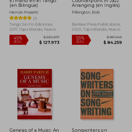
El Piano en el Tango
Counterpoint in Jazz
(en Bilingüe)
Arranging (en Inglés)
Hernán Possetti
Pilkington, Bob
(1)
Tango Sin Fin Ediciones,
Berklee Press Publications,
2017, Tapa Blanda, Nuevo
2020, Tapa Blanda, Nuevo
$ 104.434
$ 175.4
55%
55%
dcto.
dcto.
$ 46.995
$ 78.9
Genesis of a Music: An
Songwriters on