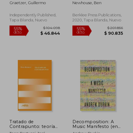
práctica a la
and Video Access
Graetzer, Guillermo
Newhouse, Ben
composición e
Included (en Inglés)
improvisación
instrumental y un
Independently Published,
Berklee Press Publications,
apéndice con 8
Tapa Blanda, Nuevo
2020, Tapa Blanda, Nuevo
pequen&#
Tratado de
Decomposition: A
$ 333.375
$ 232.6
55%
45%
Contrapunto: teoría
Music Manifesto (en
dcto.
dcto.
$ 150.019
$ 127.9
musical
Inglés)