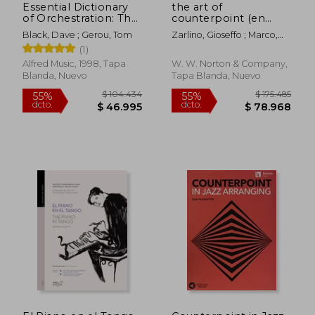
Essential Dictionary
the art of
of Orchestration: The
counterpoint (en
Most Practical and
Inglés)
Black, Dave ; Gerou, Tom
Zarlino, Gioseffo ; Marco,
Comprehensive
Guy A. ; Palisca, Claude V.
(1)
Resource for
Composers,
Alfred Music, 1998, Tapa
W. W. Norton & Company,
Arrangers and
Blanda, Nuevo
Tapa Blanda, Nuevo
Orchestrators
(Essential Dictionary
Series) (en Inglés)
$ 141.639
$ 162.8
55%
55%
dcto.
dcto.
$ 63.738
$ 73.2