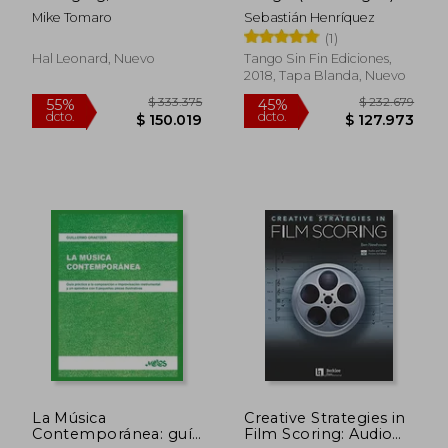
comprehensive and
Mike Tomaro
Sebastián Henríquez
practical guide
(1)
Hal Leonard, Nuevo
Tango Sin Fin Ediciones,
2018, Tapa Blanda, Nuevo
$ 78.063
$ 146.1
55%
55%
dcto.
dcto.
$ 35.128
$ 65.7
La Música
Creative Strategies in
Contemporánea: guía
Film Scoring: Audio