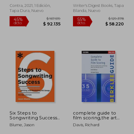
Contra, 2021, 1 Edición,
Writer's Digest Books, Tapa
Tapa Dura, Nuevo
Blanda, Nuevo
$ 143.151
$ 131.0
55%
55%
dcto.
dcto.
$ 64.418
$ 58.9
Six Steps to
complete guide to
Songwriting Success,
film scoring,the art
Revised Edition: The
and business of
Blume, Jason
Davis, Richard
Comprehensive
writing music for
Guide to Writing and
movies and tv (en