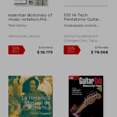
essential dictionary of
100 Hi-Tech
music notation,the
Pentatonic Guitar
most practical and
Licks: Discover the
Tom Gerou
Anastassakis, Ioannis ;
concise source for
Language of
Alexander, Joseph ;
music notation
Advanced Technical
Pettingale, Tim
Rock Guitar Soloing
Alfred Music, Nuevo
WWW.Fundamental-
(en Inglés)
Changes.com, Tapa
Blanda, Nuevo