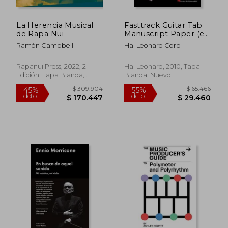
$ 124.842
$ 175.4
55%
55%
dcto.
dcto.
$ 56.179
$ 78.9
La Herencia Musical
Fasttrack Guitar Tab
de Rapa Nui
Manuscript Paper (en
Inglés)
Ramón Campbell
Hal Leonard Corp
Rapanui Press, 2022, 2
Hal Leonard, 2010, Tapa
Edición, Tapa Blanda,
Blanda, Nuevo
Nuevo