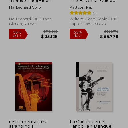
(Deluxe Pad)(Blue
The Essential Guide
Cover) (en Inglés)
to Powerful
Hal Leonard Corp
Pattison, Pat
Songwriting (en
(1)
Inglés)
Hal Leonard, 1986, Tapa
Writer's Digest Books, 2010,
Blanda, Nuevo
Tapa Blanda, Nuevo
$ 139.456
$ 135.6
55%
55%
dcto.
dcto.
$ 62.755
$ 61.0
instrumental jazz
La Guitarra en el
arranging,a
Tango (en Bilingüe)