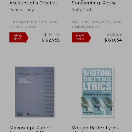
Account of a Creative
Songwriting: Revised
Work, its Roots, and
and Expanded (en
Partch, Harry
Zollo, Paul
its Fulfillments,
Inglés)
Second Edition (en
Inglés)
Da Capo Press, 1979, Tapa
Da Capo Press, 2003, Tapa
Blanda, Nuevo
Blanda, Nuevo
$ 232.679
$ 187.2
45%
55%
dcto.
dcto.
$ 127.973
$ 84.2
Manuscript Paper
Writing Better Lyrics: