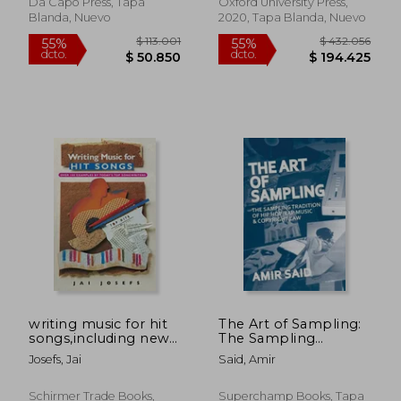
Da Capo Press, Tapa
Oxford University Press,
Blanda, Nuevo
2020, Tapa Blanda, Nuevo
$ 167.519
$ 129.3
45%
55%
dcto.
dcto.
$ 92.135
$ 58.2
writing music for hit
The Art of Sampling:
songs,including new
The Sampling
songs from the ´90s
Tradition of Hip
Josefs, Jai
Said, Amir
(en Inglés)
Hop/Rap Music and
Copyright Law (en
Inglés)
Schirmer Trade Books,
Superchamp Books, Tapa