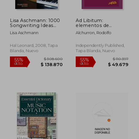
Lisa Aschmann: 1000
Ad Libitum:
Songwriting Ideas
elementos de
(Hal Leonard Music
improvisación lineal
Lisa Aschmann
Alchurron, Rodolfo
pro Guides) (en
Inglés)
Hal Leonard, 2008, Tapa
Independently Published,
Blanda, Nuevo
Tapa Blanda, Nuevo
$ 308.600
$ 110.3
55%
55%
dcto.
dcto.
$ 138.870
$ 49.6