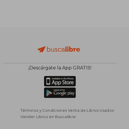
¡Descárgate la App GRATIS!
Términos y Condiciones Venta de Libros Usados
Vender Libros en Buscalibre
$ 376.711
$ 336.4
55%
55%
dcto.
dcto.
$ 169.520
$ 151.4