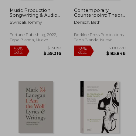
Music Production,
Contemporary
Songwriting & Audio
Counterpoint: Theory
Engineering, 2022+
& Application (Music
Swindali, Tommy
Denisch, Beth
Edition: The
Theory:
$ 262.444
$ 119.0
45%
55%
Professional Guide for
Counterpoint) (en
dcto.
dcto.
$ 144.344
$ 53.5
Music Producers,
Inglés)
Fortune Publishing, 2022,
Berklee Press Publications,
Songwriters & Audio
Tapa Blanda, Nuevo
Tapa Blanda, Nuevo
Engineers in Music.
Edm, Producing
Music, Songwriting
Book 1) (en Inglés)