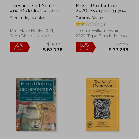
Thesaurus of Scales
Music Production
and Melodic Patterns
2020: Everything you
(en Inglés)
Need to Know About
Slonimsky, Nicolas
Tommy Swindali
Producing Music,
(1)
Studio Recording,
Mixing, Mastering and
Must Have Books, 2021,
Thomas William Swain,
Songwriting in 2020
Tapa Blanda, Nuevo
2020, Tapa Blanda, Nuevo
(2 Book Bundle) (en
Inglés)
$ 177.249
$ 232.6
55%
45%
dcto.
dcto.
$ 79.762
$ 127.9