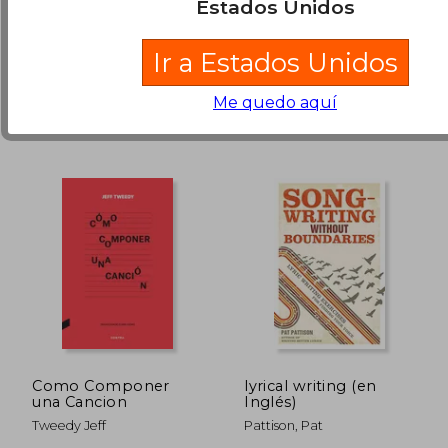
Estados Unidos
Inglés)
al jazz lo que es hoy
Song Foundry, 2017, Tapa
Independently Published,
Blanda, Nuevo
Tapa Blanda, Nuevo
$ 135.592
$ 162.8
55%
55%
Ir a Estados Unidos
dcto.
dcto.
$ 61.017
$ 73.2
Me quedo aquí
Como Componer
lyrical writing (en
una Cancion
Inglés)
Tweedy Jeff
Pattison, Pat