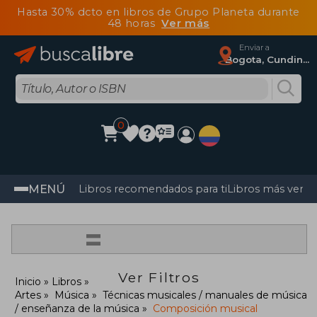
Hasta 30% dcto en libros de Grupo Planeta durante
48 horas
Ver más
Enviar a
Bogota, Cundinamarca
0
MENÚ
Libros recomendados para ti
Libros más vendi
=
Ver Filtros
Inicio
Libros
Artes
Música
Técnicas musicales / manuales de música
/ enseñanza de la música
Composición musical