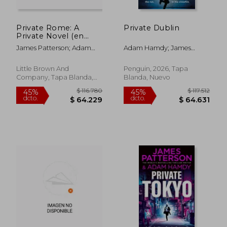
Private Rome: A
Private Dublin
$ 165.327
$ 162.4
45%
45%
Private Novel (en
dcto.
dcto.
$ 90.930
$ 89.3
Inglés)
James Patterson; Adam
Adam Hamdy; James
Hamdy
Patterson
Little Brown And
Penguin, 2026, Tapa
Company, Tapa Blanda,
Blanda, Nuevo
Nuevo