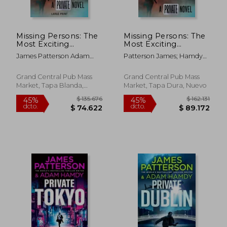
Missing Persons: The
Missing Persons: The
Most Exciting
Most Exciting
International Thriller
International Thriller
James Patterson Adam
Patterson James; Hamdy
Series Since Jason
Series Since Jason
Hamdy
Adam
Bourne (Private, 16)
Bourne (Private, 16)
(en Inglés)
(en Inglés)
Grand Central Pub Mass
Grand Central Pub Mass
Market, Tapa Blanda,
Market, Tapa Dura, Nuevo
Nuevo