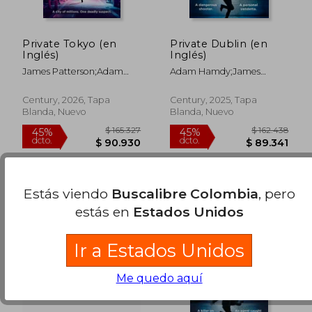
$ 135.676
$ 162.
45%
45%
dcto.
dcto.
$ 74.622
$ 89.1
Private Tokyo (en
Private Dublin (en
Inglés)
Inglés)
James Patterson;Adam
Adam Hamdy;James
Hamdy
Patterson
Century, 2026, Tapa
Century, 2025, Tapa
Blanda, Nuevo
Blanda, Nuevo
Estás viendo
Buscalibre Colombia
, pero
estás en
Estados Unidos
Ir a Estados Unidos
Me quedo aquí