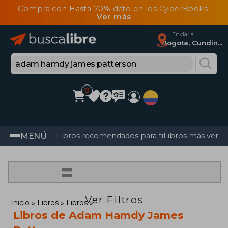
Compra con Hasta 70% dcto en los CyberBooks
Ver más
Enviar a
Bogota, Cundinamarca
0
MENÚ
Libros recomendados para ti
Libros más vendi
=
Ver Filtros
Inicio
Libros
Libros
Libros de Adam Hamdy James