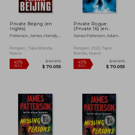
Private Beijing (en
Private Rogue:
Inglés)
(Private 16) (en
Inglés)
Patterson, James, Hamdy,
James Patterson; Adam
Adam
Hamdy
Penguin,, Tapa Blanda,
Penguin, 2022, Tapa
Nuevo
Blanda, Nuevo
$ 127.373
$ 127.3
45%
45%
dcto.
dcto.
$ 70.055
$ 70.0