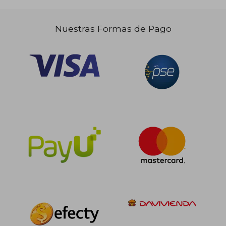
Nuestras Formas de Pago
$ 124.339
$ 198.0
45%
45%
dcto.
dcto.
$ 68.386
$ 108.9