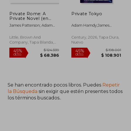
Private Rome: A
Private Tokyo
Private Novel (en
Inglés)
James Patterson; Adam
Adam Hamdy;James
$ 116.780
$ 117.
45%
45%
Hamdy
Patterson
dcto.
dcto.
$ 64.229
$ 64.6
Little, Brown And
Century, 2026, Tapa Dura,
Company, Tapa Blanda,
Nuevo
Nuevo
Se han encontrado pocos libros. Puedes
Repetir
la Búsqueda
sin exigir que estén presentes todos
los términos buscados..