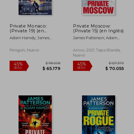
Private Monaco:
Private Moscow:
(Private 19) (en
(Private 15) (en Inglés)
Inglés)
Adam Hamdy; James
James Patterson; Adam
Patterson
Hamdy
Penguin, Nuevo
Arrow, 2021, Tapa Blanda,
Nuevo
$ 118.508
$ 127.3
45%
45%
dcto.
dcto.
$ 65.179
$ 70.0