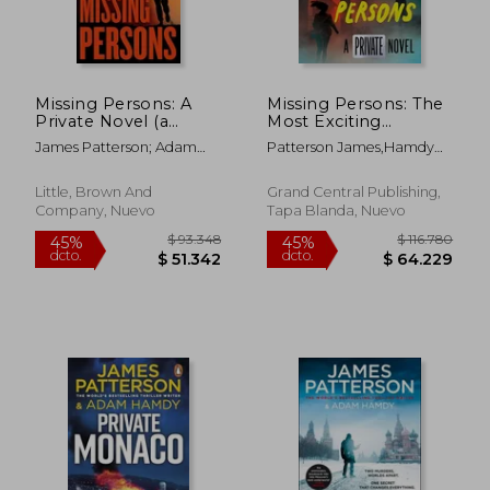
Missing Persons: A
Missing Persons: The
Private Novel (a
Most Exciting
Private Novel, 1) (en
International Thriller
James Patterson; Adam
Patterson James,Hamdy
Inglés)
Series Since Jason
Hamdy
Adam
Bourne (Private, 16)
(en Inglés)
Little, Brown And
Grand Central Publishing,
Company, Nuevo
Tapa Blanda, Nuevo
$ 93.348
$ 116.7
45%
45%
dcto.
dcto.
$ 51.342
$ 64.2