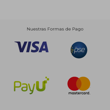
Nuestras Formas de Pago
$ 188.166
$ 646.1
45%
45%
dcto.
dcto.
$ 103.492
$ 355.3