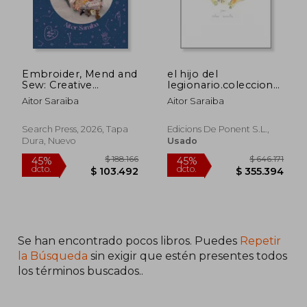
Embroider, Mend and
el hijo del
Sew: Creative
legionario.coleccion
storytelling through
crepusculo 28
Aitor Saraiba
Aitor Saraiba
textile art (en Inglés)
Search Press, 2026, Tapa
Edicions De Ponent S.l.,
Dura, Nuevo
Usado
$ 128.569
$ 147.3
45%
45%
dcto.
dcto.
$ 70.713
$ 81.0
Se han encontrado pocos libros. Puedes
Repetir
la Búsqueda
sin exigir que estén presentes todos
los términos buscados..