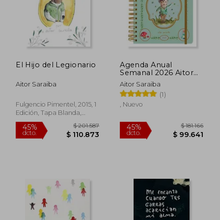
$ 231.472
$ 128.5
45%
45%
dcto.
dcto.
$ 127.309
$ 70.7
El Hijo del Legionario
Agenda Anual
Semanal 2026 Aitor
Saraiba
Aitor Saraiba
Aitor Saraiba
(1)
Fulgencio Pimentel, 2015, 1
, Nuevo
Edición, Tapa Blanda,
Nuevo