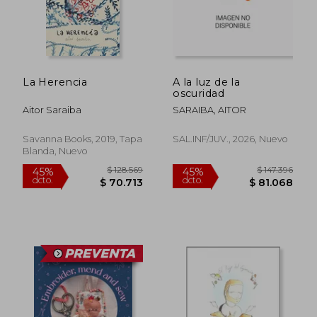
La Herencia
A la luz de la
oscuridad
Aitor Saraiba
SARAIBA, AITOR
$ 128.569
$ 128.5
45%
45%
dcto.
dcto.
$ 70.713
$ 70.7
Savanna Books, 2019, Tapa
SAL.INF/JUV., 2026, Nuevo
Blanda, Nuevo