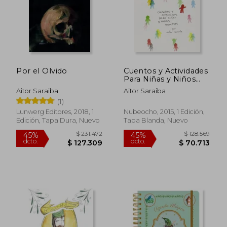
$ 195.012
$ 180.4
45%
45%
dcto.
dcto.
$ 107.257
$ 99.2
Por el Olvido
Cuentos y Actividades
Para Niñas y Niños
Inquietos
Aitor Saraiba
Aitor Saraiba
(1)
Lunwerg Editores, 2018, 1
Nubeocho, 2015, 1 Edición,
Edición, Tapa Dura, Nuevo
Tapa Blanda, Nuevo