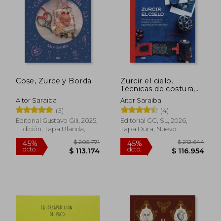
Cose, Zurce y Borda
Zurcir el cielo.
Técnicas de costura,
filosofía y tradición
Aitor Saraiba
Aitor Saraiba
japonesa en el arte
(3)
(4)
textil
Editorial Gustavo Gili, 2025,
Editorial GG, SL, 2026,
1 Edición, Tapa Blanda,
Tapa Dura, Nuevo
Nuevo
$ 205.771
$ 212.6
45%
45%
dcto.
dcto.
$ 113.174
$ 116.9