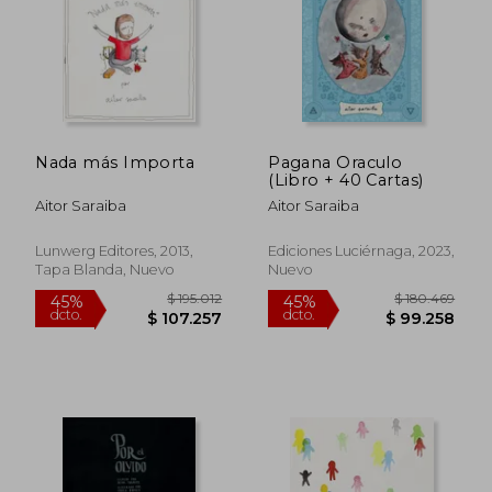
$ 122.953
$ 195.
45%
45%
dcto.
dcto.
$ 67.624
$ 107.4
Nada más Importa
Pagana Oraculo
(Libro + 40 Cartas)
Aitor Saraiba
Aitor Saraiba
Lunwerg Editores, 2013,
Ediciones Luciérnaga, 2023,
Tapa Blanda, Nuevo
Nuevo