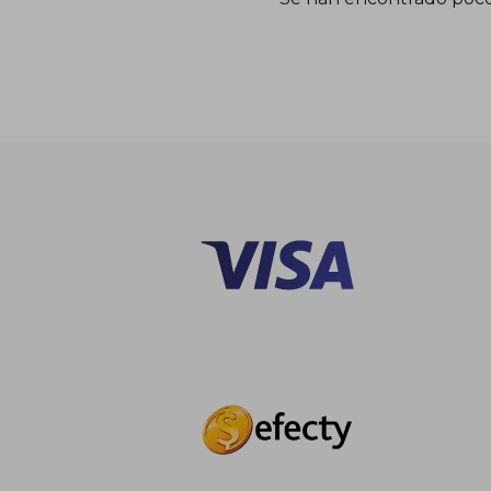
$ 1
45%
dcto.
$ 8