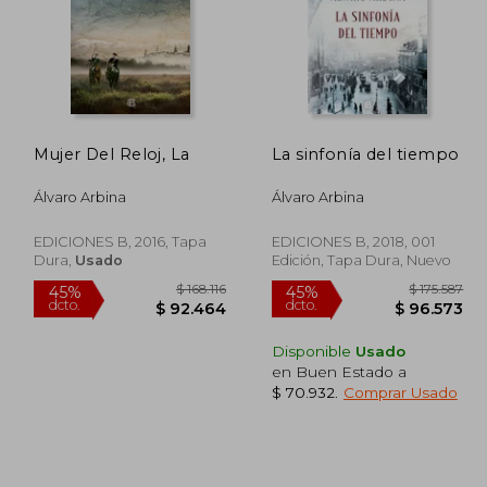
Mujer Del Reloj, La
La sinfonía del tiempo
Álvaro Arbina
Álvaro Arbina
EDICIONES B, 2016, Tapa
EDICIONES B, 2018, 001
Dura,
Usado
Edición, Tapa Dura, Nuevo
Disponible
Usado
en Buen Estado a
118.607
$ 168.116
45%
45%
$ 70.932
.
Comprar Usado
dcto.
dcto.
5.234
$ 92.464