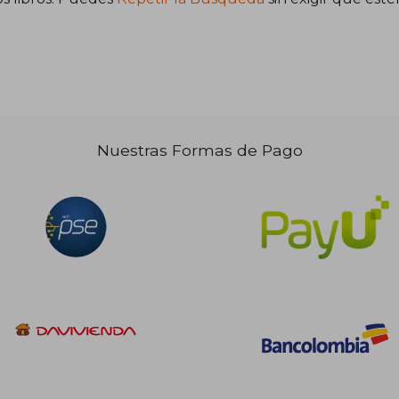
48.610
$ 129.665
45%
dcto.
1.735
$ 71.316
Nuestras Formas de Pago