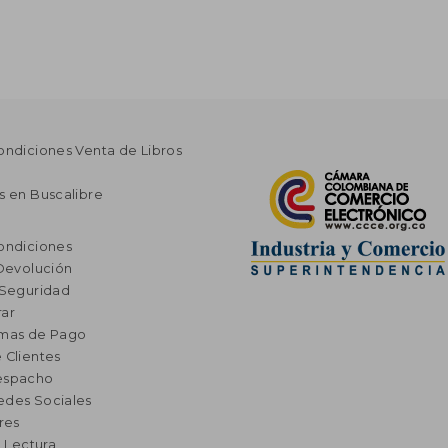
ondiciones Venta de Libros
s en Buscalibre
ondiciones
 Devolución
 Seguridad
ar
rmas de Pago
 Clientes
espacho
edes Sociales
res
a Lectura