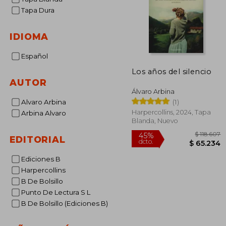
Tapa Dura
IDIOMA
Español
Los años del silencio
AUTOR
Álvaro Arbina
(1)
Alvaro Arbina
Harpercollins, 2024, Tapa
Arbina Alvaro
Blanda, Nuevo
EDITORIAL
Ediciones B
Harpercollins
$ 
45%
B De Bolsillo
dcto.
$ 6
Punto De Lectura S L
B De Bolsillo (Ediciones B)