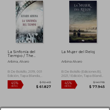
La Sinfonía del
La Mujer del Reloj
Tiempo / The
Symphony of Time
Arbina, Alvaro
Arbina Alvaro
B De Bolsillo, 2019, 001
B De Bolsillo (Ediciones B),
Edición, Tapa Blanda,
2021, 1 Edición, Tapa Blanda,
Nuevo
Nuevo