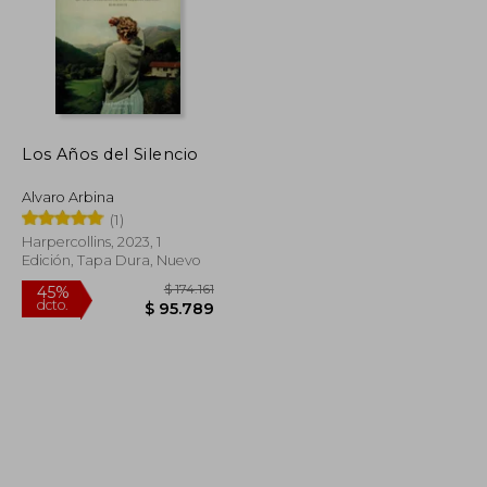
Los Años del Silencio
Alvaro Arbina
(1)
Harpercollins, 2023, 1
Edición, Tapa Dura, Nuevo
$ 175.587
$ 174.161
45%
dcto.
$ 96.573
$ 95.789