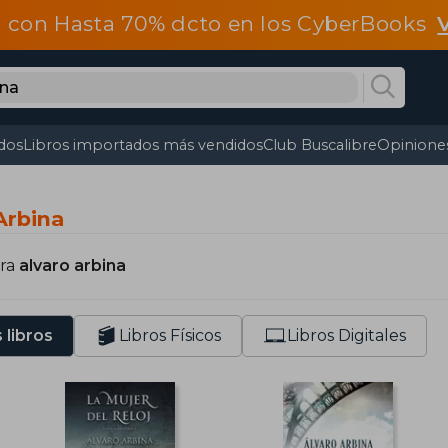
 con Hasta 70% dcto en los CyberBooks
dos
Libros importados más vendidos
Club Buscalibre
Opiniones
Arbina
ara
alvaro arbina
 libros
Libros Físicos
Libros Digitales