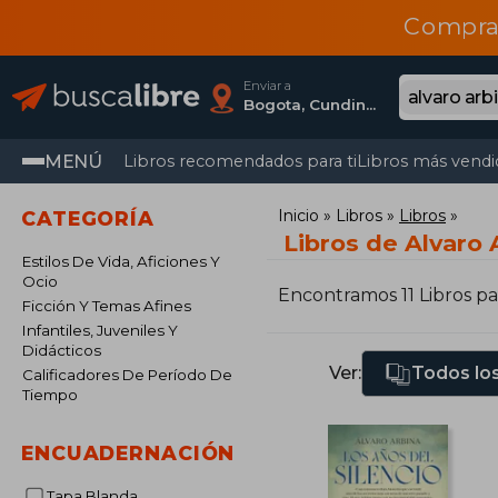
Compra
Enviar a
Bogota, Cundinamarca
MENÚ
Libros recomendados para ti
Libros más vendi
Inicio
Libros
Libros
CATEGORÍA
Libros de Alvaro 
Estilos De Vida, Aficiones Y
Ocio
Encontramos 11 Libros p
Ficción Y Temas Afines
Infantiles, Juveniles Y
Didácticos
Ver:
Todos los
Calificadores De Período De
Tiempo
ENCUADERNACIÓN
Tapa Blanda