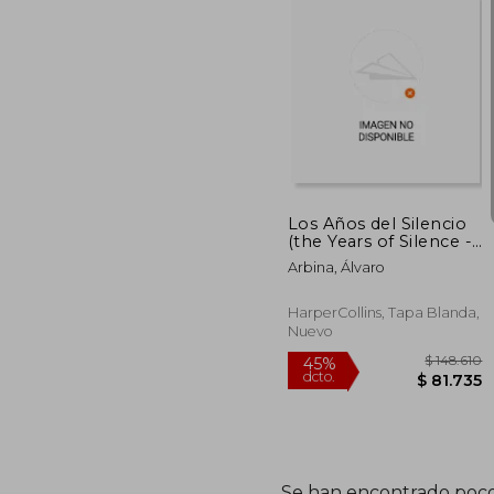
$ 1
45%
dcto.
$ 7
Los Años del Silencio
(the Years of Silence -
Spanish Edition)
Arbina, Álvaro
HarperCollins, Tapa Blanda,
Nuevo
Se han encontrado poco