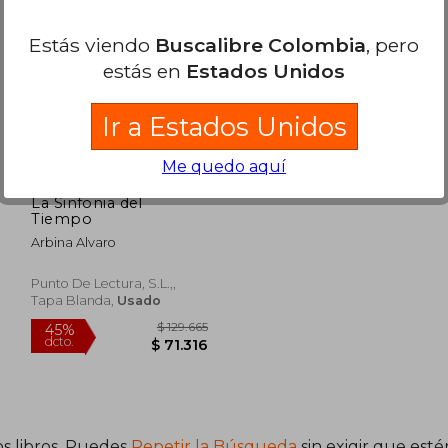
28.967
$ 112.413
45%
45%
dcto.
dcto.
Estás viendo
Buscalibre Colombia
, pero
0.932
$ 61.827
estás en
Estados Unidos
Ir a Estados Unidos
Me quedo aquí
La Sinfonia del
Tiempo
Arbina Alvaro
Punto De Lectura, S.L.,,
Tapa Blanda,
Usado
s libros. Puedes
Repetir la Búsqueda
sin exigir que est