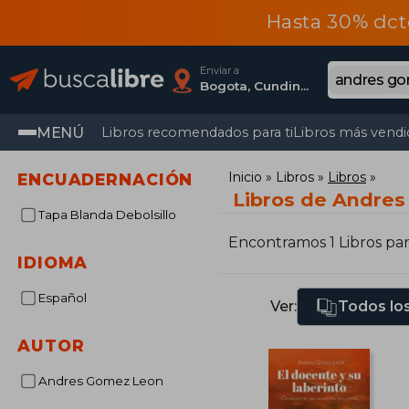
Hasta 30% dct
Enviar a
Bogota, Cundinamarca
MENÚ
Libros recomendados para ti
Libros más vendi
Inicio
Libros
Libros
ENCUADERNACIÓN
Libros de Andre
Tapa Blanda Debolsillo
Encontramos 1 Libros pa
IDIOMA
Español
Ver:
Todos los
AUTOR
Andres Gomez Leon