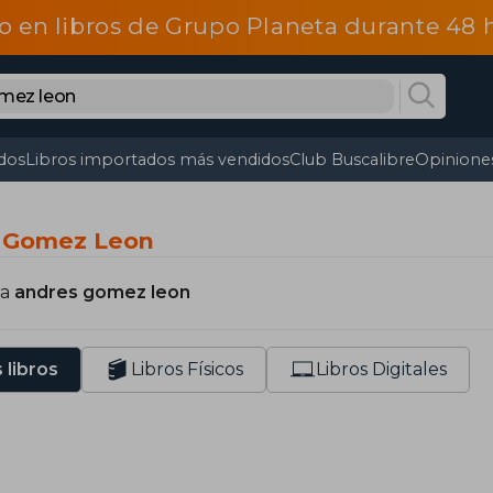
o en libros de Grupo Planeta durante 48
dos
Libros importados más vendidos
Club Buscalibre
Opiniones
s Gomez Leon
ra
andres gomez leon
 libros
Libros Físicos
Libros Digitales