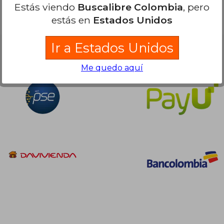
Estás viendo
Buscalibre Colombia
, pero
estás en
Estados Unidos
Ir a Estados Unidos
Nuestras Formas de Pago
Me quedo aquí