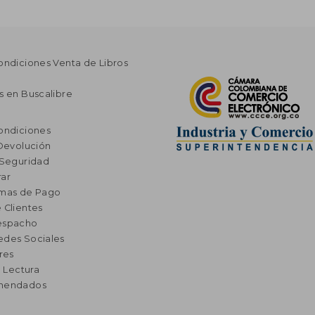
ondiciones Venta de Libros
s en Buscalibre
ondiciones
 Devolución
 Seguridad
ar
rmas de Pago
 Clientes
espacho
edes Sociales
res
a Lectura
omendados