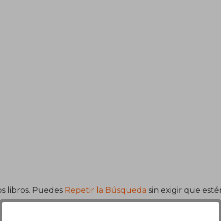
9.300
s libros. Puedes
Repetir la Búsqueda
sin exigir que est