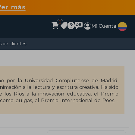
Ver más
0
Mi Cuenta
 de clientes
ismo por la Universidad Complutense de Madrid.
mación a la lectura y escritura creativa. Ha sido
los Ríos a la innovación educativa, el Premio
s como pulgas, el Premio Internacional de Poesía
so hormiguero y el Premio de Novela Juvenil La
lista del Premio Nacional de Literatura Infantil y
 Infantil con Soy una nuez. Beatriz Osés también
, que cuenta con ocho títulos publicados.