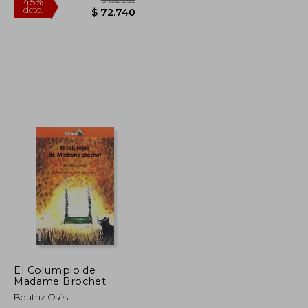
$ 132.255
$ 132.255
45%
dcto.
$ 72.740
$ 72.740
El Columpio de
Madame Brochet
Beatriz Osés