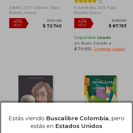
(1)
Edebé, 2017, 1 Edición, Tapa
Kalandraka, 2013, Tapa
Blanda, Nuevo
Blanda, Nuevo
Disponible
Usado
en Buen Estado a
$ 70.932
.
Comprar Usado
118.906
$ 132.255
45%
45%
dcto.
dcto.
5.398
$ 72.740
Estás viendo
Buscalibre Colombia
, pero
estás en
Estados Unidos