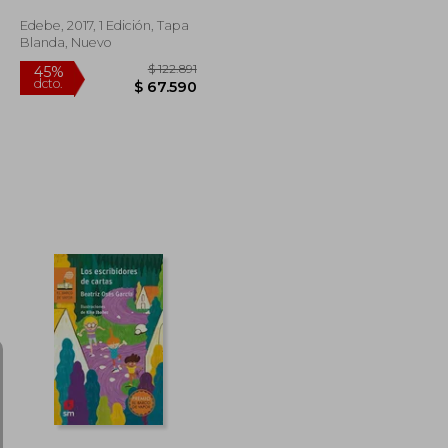
Edebe, 2017, 1 Edición, Tapa
Blanda, Nuevo
$ 158.533
$ 122.891
45%
dcto.
$ 87.193
$ 67.590