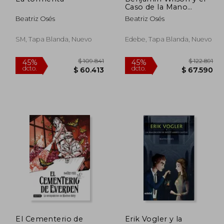
dcto.
Caso de la Mano
7.726
$ 107.763
Maléfica
Beatriz Osés
Beatriz Osés
SM, Tapa Blanda, Nuevo
Edebe, Tapa Blanda, Nuevo
El Cementerio de
Erik Vogler y la