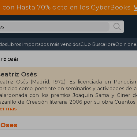
 con Hasta 70% dcto en los CyberBooks
dos
Libros importados más vendidos
Club Buscalibre
Opiniones
riz Osés
eatriz Osés
eatriz Osés (Madrid, 1972). Es licenciada en Period
articipa como ponente en seminarios y actividades de ani
alardonada con los premios Joaquín Sama y Giner de 
azarillo de Creación literaria 2006 por su obra Cuento
nfantil Ciudad de Orihuela 2008 por El secreto del o
er más
rújula 2010 por El cuentanubes, obra con la que fue fina
uvenil 2011. En 2018 ganó el Premio edebé de Literatura
z Oses
s la creadora de la exitosa colección juvenil Erik Vogler