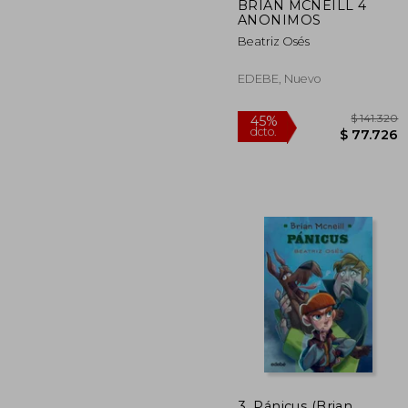
BRIAN MCNEILL 4
ANONIMOS
Beatriz Osés
EDEBE, Nuevo
$ 1
45%
3. Pánicus (Brian