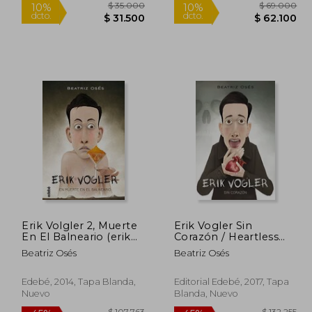
132.255
$ 35.000
10%
10%
dcto.
dcto.
2.740
$ 31.500
Erik Volgler 2, Muerte
Erik Vogler Sin
En El Balneario (erik
Corazón / Heartless
Vogler, Band 2)
Erik Vogler
Beatriz Osés
Beatriz Osés
Edebé, 2014, Tapa Blanda,
Editorial Edebé, 2017, Tapa
Nuevo
Blanda, Nuevo