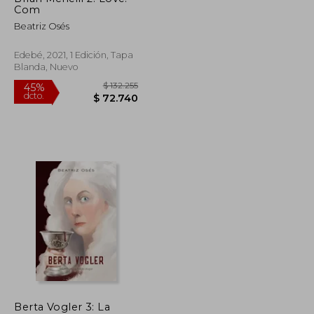
dcto.
Com
$ 77.726
$ 70.877
Beatriz Osés
Edebé, 2021, 1 Edición, Tapa
Blanda, Nuevo
Berta Vogler 3: La