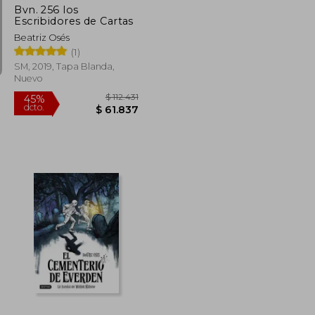
Bvn. 256 los
Escribidores de Cartas
Beatriz Osés
(1)
SM, 2019, Tapa Blanda,
Nuevo
$ 128.569
$ 112.431
45%
dcto.
$ 70.713
$ 61.837