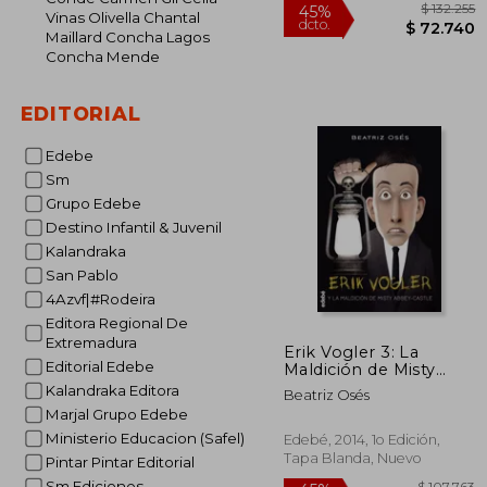
Vinas Olivella Chantal
Maillard Concha Lagos
Concha Mende
EDITORIAL
$ 
45%
dcto.
$ 7
Edebe
Sm
Grupo Edebe
Destino Infantil & Juvenil
Kalandraka
San Pablo
4Azvf|#Rodeira
Editora Regional De
Extremadura
Erik Vogler 3: La
Editorial Edebe
Maldición de Misty
Abbey-Castle
Kalandraka Editora
Beatriz Osés
Marjal Grupo Edebe
Ministerio Educacion (Safel)
Edebé, 2014, 1o Edición,
Tapa Blanda, Nuevo
Pintar Pintar Editorial
Sm Ediciones