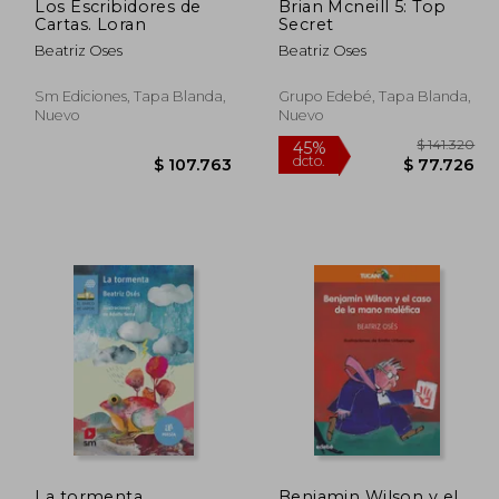
Los Escribidores de
Brian Mcneill 5: Top
Cartas. Loran
Secret
Beatriz Oses
Beatriz Oses
Sm Ediciones, Tapa Blanda,
Grupo Edebé, Tapa Blanda,
Nuevo
Nuevo
41.320
45%
La tormenta
Benjamin Wilson y el