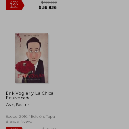
$ 69.000
$ 103.338
45%
dcto.
$ 62.100
$ 56.836
Erik Vogler y La Chica
Equivocada
Oses, Beatriz
Edebe, 2016, 1 Edición, Tapa
Blanda, Nuevo