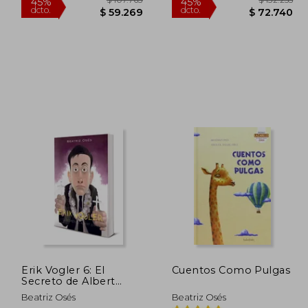
07.763
$ 107.763
45%
45%
dcto.
dcto.
9.269
$ 59.269
Erik Vogler 6: El
Cuentos Como Pulgas
Secreto de Albert
Zimmer
Beatriz Osés
Beatriz Osés