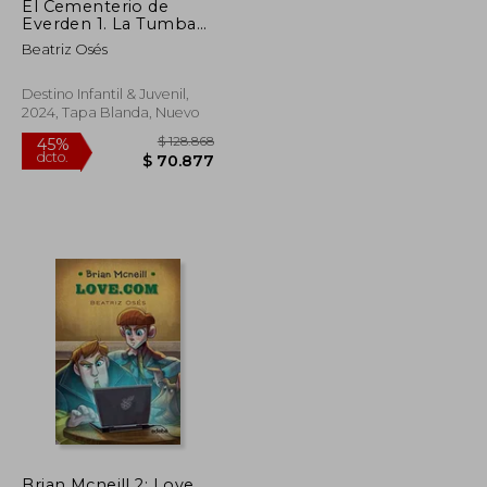
El Cementerio de
Everden 1. La Tumba
de Walter Malone
Beatriz Osés
Destino Infantil & Juvenil,
2024, Tapa Blanda, Nuevo
$ 141.320
$ 128.868
45%
Brian Mcneill 2: Love.