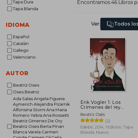
Tapa Dura
Encontramos 46 Libros 
Tapa Blanda
Ver:
Todos los
IDIOMA
Español
Catalán
Gallego
Valenciano
AUTOR
Beatriz Oses
Oses Beatriz
Ada Salas Angela Figuera
Erik Vogler 1: Los
Aymerich Alejandra Pizarnik
Crímenes del rey
Alfonsina Storni Ana Maria
Blanco (Eric Vogler)
Beatriz Osés
Romero Yebra Ana Rossetti
(2)
Beatriz Gimenez De Ory
Beatriz Oses Berta Pinan
Edebé, 2014, 1 Edición, Tapa
Blanca Varela Carmen
Blanda, Nuevo
Conde Carmen Gil Celia