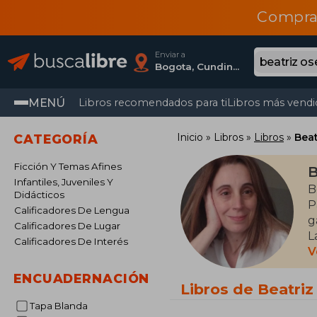
Compra
Enviar a
Bogota, Cundinamarca
MENÚ
Libros recomendados para ti
Libros más vendi
Inicio
Libros
Libros
Beat
CATEGORÍA
Ficción Y Temas Afines
B
Infantiles, Juveniles Y
B
Didácticos
P
Calificadores De Lengua
g
Calificadores De Lugar
L
Calificadores De Interés
I
V
B
ENCUADERNACIÓN
J
Libros de Beatri
e
Tapa Blanda