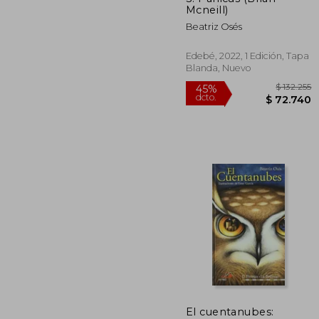
dcto.
Mcneill)
$ 7
Beatriz Osés
Edebé, 2022, 1 Edición, Tapa
Blanda, Nuevo
El cuentanubes: