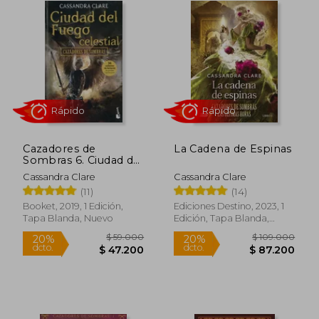
$ 55.000
$ 55.0
20%
20%
dcto.
dcto.
$ 44.000
$ 44.0
Cazadores de
La Cadena de Espinas
Sombras 6. Ciudad del
Fuego Celestial
Cassandra Clare
Cassandra Clare
(11)
(14)
Booket, 2019, 1 Edición,
Ediciones Destino, 2023, 1
Tapa Blanda, Nuevo
Edición, Tapa Blanda,
Nuevo