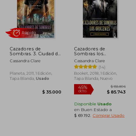
Cazadores de
Cazadores de
Sombras. 3. Ciudad de
Sombras los
Cristal
Origenes 2. Principe
Cassandra Clare
Cassandra Clare
Meca
(14)
Rápido
Rápido
Planeta, 2011, 1 Edición,
Booket, 2018, 1 Edición,
Tapa Blanda,
Usado
Tapa Blanda, Nuevo
Disponible
Usado
en Buen Estado a
$ 69.192
.
Comprar Usado
$ 35.000
$ 35.0