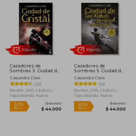
$ 55.000
$ 29.9
20%
40%
dcto.
dcto.
$ 44.000
$ 17.9
Cazadores de
Cazadores de
Sombras 3. Ciudad de
Sombras 5. Ciudad de
Cristal
las Almas Perdid
Cassandra Clare
Cassandra Clare
(25)
(16)
Booket, 2015, 4 Edición,
Booket, 2015, 2 Edición,
Tapa Blanda, Nuevo
Tapa Blanda, Nuevo
Rápido
Rápido