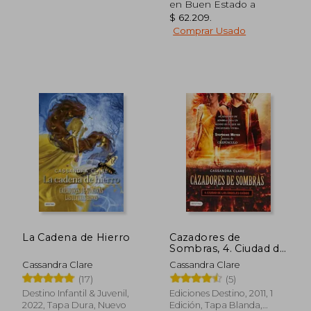
en Buen Estado a
$ 62.209
.
Comprar Usado
$ 127.950
$ 103.
45%
45%
dcto.
dcto.
$ 70.372
$ 56.9
La Cadena de Hierro
Cazadores de
Sombras, 4. Ciudad de
los Angeles Caidos
Cassandra Clare
Cassandra Clare
(Cazadores de
(17)
(5)
Sombras
Destino Infantil & Juvenil,
Ediciones Destino, 2011, 1
2022, Tapa Dura, Nuevo
Edición, Tapa Blanda,