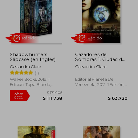
Rápido
Shadowhunters
Cazadores de
Slipcase (en Inglés)
Sombras 1. Ciudad de
Hueso
Cassandra Clare
Cassandra Clare
(1)
Walker Books, 2019, 1
Editorial Planeta De
Edición, Tapa Blanda,
Venezuela, 2013, 1 Edición,
Nuevo
Tapa Blanda,
Usado
$ 49.000
$ 99.0
20%
20%
dcto.
dcto.
$ 39.200
$ 79.2