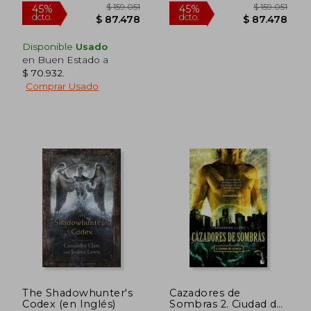
Disponible
Usado
en Buen Estado a
$ 70.932
.
Comprar Usado
$ 163.113
$ 143.9
45%
45%
dcto.
dcto.
$ 89.712
$ 79.1
The Shadowhunter's
Cazadores de
Codex (en Inglés)
Sombras 2. Ciudad de