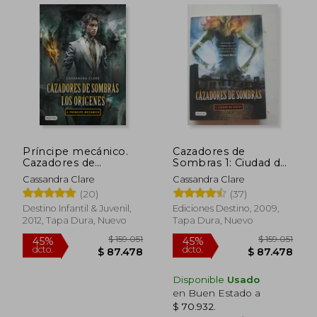
$ 164.918
$ 165.
45%
45%
dcto.
dcto.
$ 90.705
$ 90.8
Príncipe mecánico.
Cazadores de
Cazadores de
Sombras 1: Ciudad de
sombras. Los
Hueso
Cassandra Clare
Cassandra Clare
orígenes 2
(20)
(37)
Destino Infantil & Juvenil,
Ediciones Destino, 2009,
2012, Tapa Dura, Nuevo
Tapa Dura, Nuevo
Disponible
Usado
en Buen Estado a
$ 70.932
.