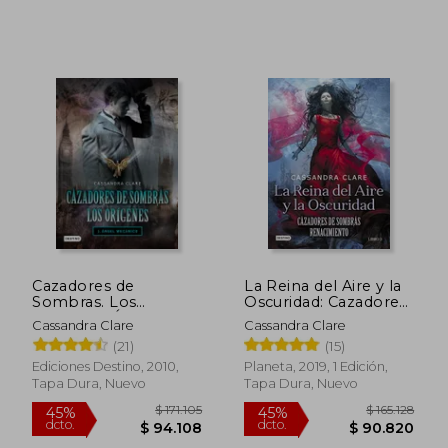
Cazadores de
La Reina del Aire y la
Sombras. Los
Oscuridad: Cazadores
Orígenes: Ángel
de Sombras:
Cassandra Clare
Cassandra Clare
Mecánico
Renacimiento 3 (la
(21)
(15)
Isla del Tiempo Plus)
Ediciones Destino, 2010,
Planeta, 2019, 1 Edición,
$ 90.325
$ 113.
45%
45%
Tapa Dura, Nuevo
Tapa Dura, Nuevo
dcto.
dcto.
$ 49.679
$ 62.5