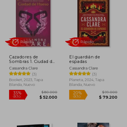
Rápido
Rápido
Cazadores de
El guardián de
Sombras 1. Ciudad de
espadas
$ 59.000
$ 109.0
20%
20%
Hueso
dcto.
dcto.
$ 47.200
$ 87.2
Cassandra Clare
Cassandra Clare
(3)
(3)
Booket, 2023, Tapa
Planeta, 2024, Tapa
Blanda, Nuevo
Blanda, Nuevo