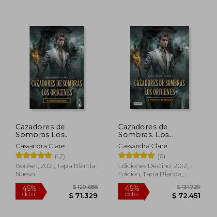
$ 171.105
$ 165.
45%
45%
dcto.
dcto.
$ 94.108
$ 90.8
Cazadores de
Cazadores de
Sombras Los
Sombras. Los
Origenes. Príncipe
Orígenes 2. Príncipe
Cassandra Clare
Cassandra Clare
Mecánico
Mecánico
(12)
(6)
Booket, 2021, Tapa Blanda,
Ediciones Destino, 2012, 1
Nuevo
Edición, Tapa Blanda,
Nuevo