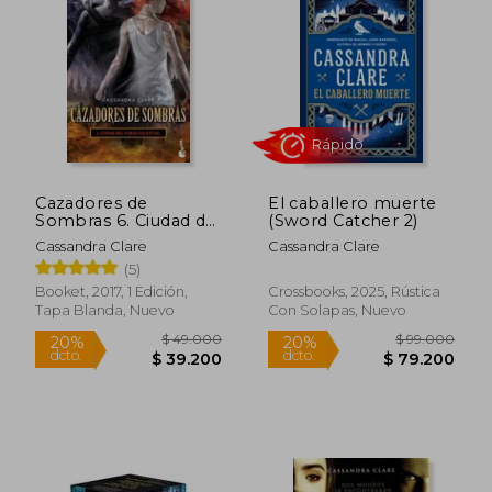
Rápido
Cazadores de
El caballero muerte
Sombras 6. Ciudad del
(Sword Catcher 2)
Fuego Celestial
Cassandra Clare
Cassandra Clare
(5)
Booket, 2017, 1 Edición,
Crossbooks, 2025, Rústica
Tapa Blanda, Nuevo
Con Solapas, Nuevo
$ 179.376
$ 49.0
35%
20%
dcto.
dcto.
$ 116.595
$ 39.2