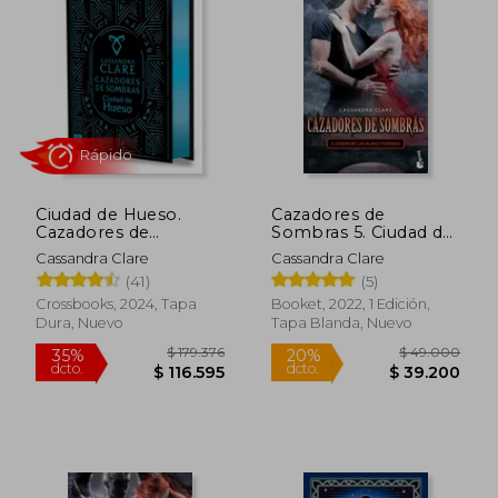
Rápido
Rápido
Ciudad de Hueso.
Cazadores de
Cazadores de
Sombras 5. Ciudad de
Sombras 1. Edicion
las Almas Perdid -
Cassandra Clare
Cassandra Clare
Especial
Cassandra Clare -
(41)
(5)
Libro Físico
$ 80.000
$ 99.0
35%
20%
Crossbooks, 2024, Tapa
Booket, 2022, 1 Edición,
dcto.
dcto.
$ 52.000
$ 79.2
Dura, Nuevo
Tapa Blanda, Nuevo