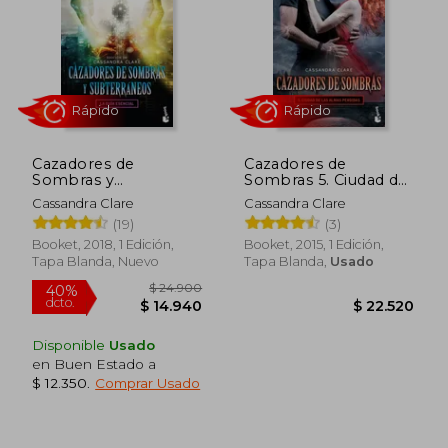
contemporánea.
Cazadores de
Cazadores de
Sombras y
Sombras 5. Ciudad de
Subterraneos
las Almas Perdidas
Cassandra Clare
Cassandra Clare
Rápido
Rápido
(19)
(3)
Booket, 2018, 1 Edición,
Booket, 2015, 1 Edición,
Tapa Blanda, Nuevo
Tapa Blanda,
Usado
Disponible
Usado
en Buen Estado a
$ 12.350
.
Comprar Usado
$ 24.900
40%
dcto.
$ 14.940
$ 22.5