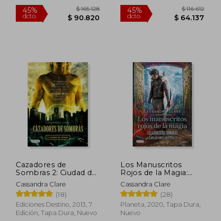
Nuevo
$ 129.688
$ 131.
45%
45%
dcto.
dcto.
$ 71.329
$ 72.4
Cazadores de
Los Manuscritos
Sombras 2: Ciudad de
Rojos de la Magia:
Ceniza
Cazadores de
Cassandra Clare
Cassandra Clare
Sombras. Las
(18)
(28)
Maldiciones
Ancestrales 1 (la Isla
Ediciones Destino, 2013, 7
Planeta, 2020, Tapa Dura,
del Tiempo Plus)
Edición, Tapa Dura, Nuevo
Nuevo