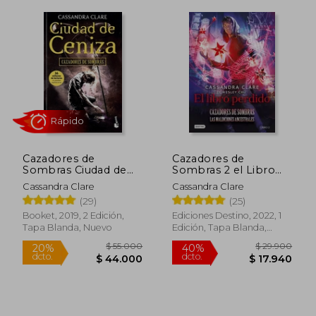
$ 55.000
$ 55.0
20%
20%
dcto.
dcto.
$ 44.000
$ 44.0
Cazadores de
Cazadores de
Sombras Ciudad de
Sombras 2 el Libro
Ceniza
Perdido
Cassandra Clare
Cassandra Clare
(29)
(25)
Booket, 2019, 2 Edición,
Ediciones Destino, 2022, 1
Tapa Blanda, Nuevo
Edición, Tapa Blanda,
Nuevo
Rápido