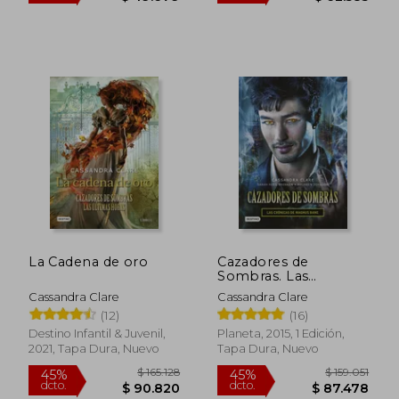
$ 159.051
$ 159.
45%
45%
dcto.
dcto.
$ 87.478
$ 87.4
La Cadena de oro
Cazadores de
Sombras. Las
Crónicas de Magnus
Cassandra Clare
Cassandra Clare
Bane
(12)
(16)
Destino Infantil & Juvenil,
Planeta, 2015, 1 Edición,
2021, Tapa Dura, Nuevo
Tapa Dura, Nuevo