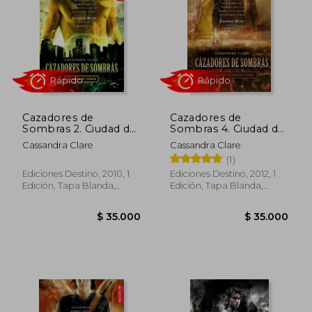
Cazadores de
Cazadores de
Sombras 2. Ciudad de
Sombras 4. Ciudad de
Rápido
Rápido
Ceniza
Angeles Caidos
Cassandra Clare
Cassandra Clare
(1)
Ediciones Destino, 2010, 1
Ediciones Destino, 2012, 1
Edición, Tapa Blanda,
Edición, Tapa Blanda,
Usado
Usado
$ 171.905
35%
dcto.
$ 111.738
$ 63.7