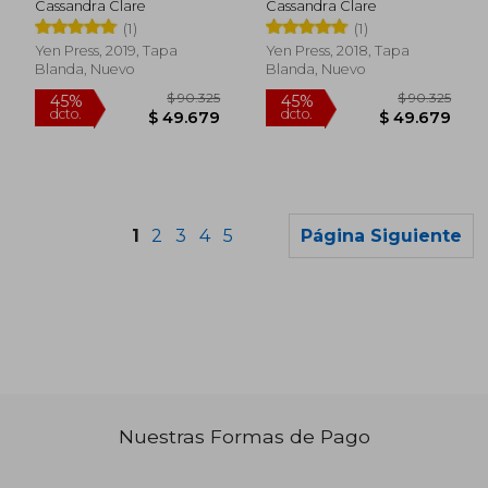
Cassandra Clare
Cassandra Clare
Inglés)
Mortal Instruments:
(1)
(1)
The Graphic Novel)
(en Inglés)
Yen Press, 2019, Tapa
Yen Press, 2018, Tapa
Blanda, Nuevo
Blanda, Nuevo
1
2
3
4
5
Página Siguiente
$ 159.051
$ 159.
45%
45%
dcto.
dcto.
$ 87.478
$ 87.4
Nuestras Formas de Pago