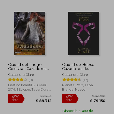
$ 175.152
$ 277.9
45%
45%
dcto.
dcto.
$ 96.333
$ 152.8
Ciudad del Fuego
Ciudad de Hueso.
Celestial. Cazadores
Cazadores de
de Sombras 6:
sombras: 1
Cassandra Clare
Cassandra Clare
Cazadores de
(9)
(17)
Sombras 6 (la Isla del
Tiempo Plus)
Destino Infantil & Juvenil,
Planeta, 2019, Tapa
2014, 1 Edición, Tapa Dura,
Blanda, Nuevo
Nuevo
Disponible
Usado