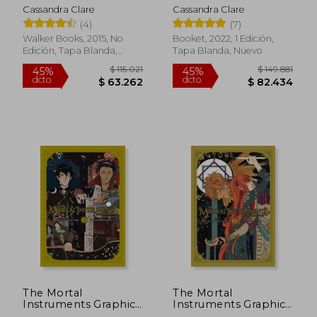
Ceniza. - Cassandra
Cassandra Clare
Cassandra Clare
Clare - Libro Físico
(4)
(7)
Walker Books, 2015, No
Booket, 2022, 1 Edición,
Edición, Tapa Blanda,
Tapa Blanda, Nuevo
Nuevo
$ 165.128
$ 116.
45%
45%
dcto.
dcto.
$ 90.820
$ 64.1
The Mortal
The Mortal
Instruments Graphic
Instruments Graphic
Novel, Vol. 3 (en
Novel, Vol. 2 (The