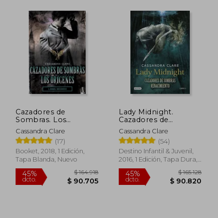
Cazadores de
Lady Midnight.
Sombras. Los
Cazadores de
Origenes 1. Angel
Sombras
Rápido
Cassandra Clare
Cassandra Clare
Mecani
Renacimiento 1 (la
(17)
(54)
Isla del Tiempo Plus)
Booket, 2018, 1 Edición,
Destino Infantil & Juvenil,
Tapa Blanda, Nuevo
2016, 1 Edición, Tapa Dura,
Nuevo