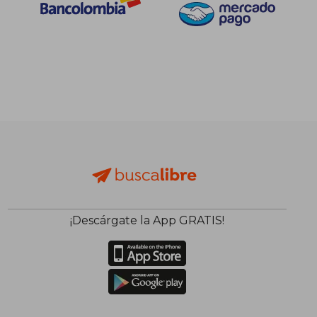
$ 115.021
$ 149.8
45%
45%
dcto.
dcto.
$ 63.262
$ 82.4
¡Descárgate la App GRATIS!