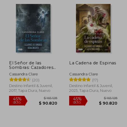
$ 155.8
45%
dcto.
$ 35.000
$ 85.7
El Señor de las
La Cadena de Espinas
Sombras: Cazadores
de Sombras.
Cassandra Clare
Cassandra Clare
Renacimiento 2 (la
(20)
(17)
Isla del Tiempo Plus)
Destino Infantil & Juvenil,
Destino Infantil & Juvenil,
2017, Tapa Dura, Nuevo
2023, Tapa Dura, Nuevo