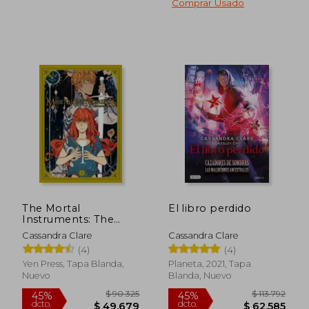
Comprar Usado
$ 165.128
$ 165.
45%
45%
dcto.
dcto.
$ 90.820
$ 90.8
The Mortal
El libro perdido
Instruments: The
Graphic Novel, Vol. 1
Cassandra Clare
Cassandra Clare
(en Inglés)
(4)
(4)
Yen Press, Tapa Blanda,
Planeta, 2021, Tapa
Nuevo
Blanda, Nuevo