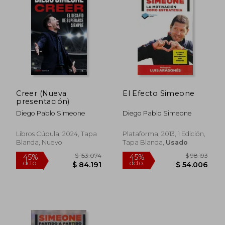
personal. Estas obras pertenecen al
género de literatura deportiva y
motivacional, ofreciendo una visión
profunda de su metodología y enfoque en
el liderazgo y la gestión de equipos.
Creer (Nueva
El Efecto Simeone
presentación)
Diego Pablo Simeone
Diego Pablo Simeone
Libros Cúpula, 2024, Tapa
Plataforma, 2013, 1 Edición,
Blanda, Nuevo
Tapa Blanda,
Usado
$ 153.074
$ 98.1
45%
45%