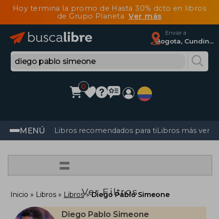
Hoy termina la promo de Hasta 30% dcto en libros
de Grupo Planeta
Ver más
Enviar a
Bogota, Cundinamarca
0
MENÚ
Libros recomendados para ti
Libros más vendi
=
Ver Filtros
Inicio
Libros
Libros
Diego Pablo Simeone
Diego Pablo Simeone