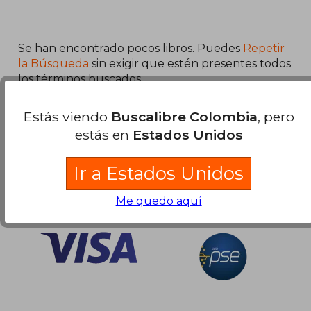
$ 159.948
45%
dcto.
$ 87.971
Se han encontrado pocos libros. Puedes
Repetir
la Búsqueda
sin exigir que estén presentes todos
los términos buscados..
Estás viendo
Buscalibre Colombia
, pero
estás en
Estados Unidos
Ir a Estados Unidos
Nuestras Formas de Pago
Me quedo aquí