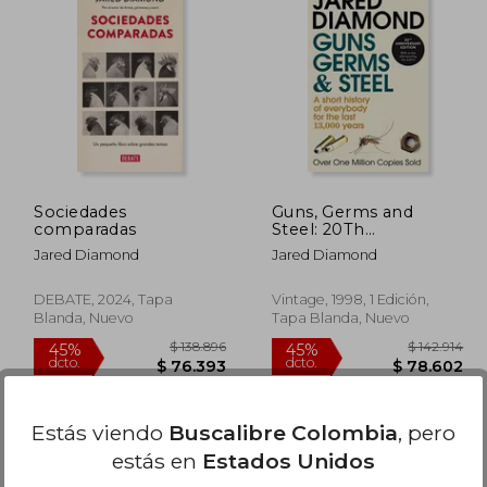
Sociedades
Guns, Germs and
comparadas
Steel: 20Th
Anniversary Edition
Jared Diamond
Jared Diamond
(en Inglés)
DEBATE, 2024, Tapa
Vintage, 1998, 1 Edición,
Blanda, Nuevo
Tapa Blanda, Nuevo
Disponible
Usado
Estás viendo
Buscalibre Colombia
, pero
en Buen Estado a
$ 57.746
.
Comprar Usado
estás en
Estados Unidos