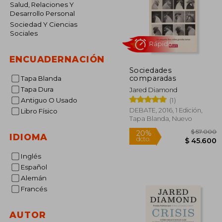
Salud, Relaciones Y
Desarrollo Personal
Sociedad Y Ciencias
Sociales
ENCUADERNACIÓN
Sociedades
Rápido
comparadas
Tapa Blanda
Tapa Dura
Jared Diamond
(1)
Antiguo O Usado
DEBATE, 2016, 1 Edición,
Libro Físico
Tapa Blanda, Nuevo
IDIOMA
Inglés
Español
$ 
20%
Alemán
dcto.
$ 4
Francés
AUTOR