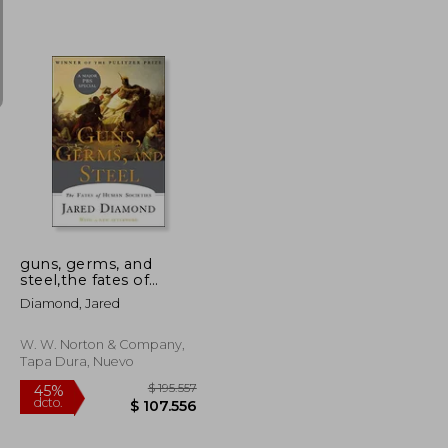
$ 142.914
$ 142.914
45%
dcto.
$ 78.602
$ 78.602
guns, germs, and
steel,the fates of
human societies (en
Diamond, Jared
Inglés)
W. W. Norton & Company,
Tapa Dura, Nuevo