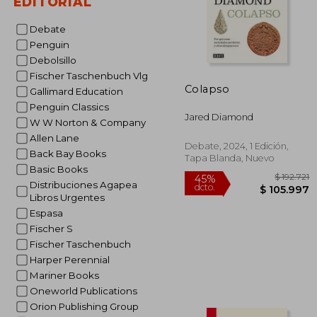
EDITORIAL
Debate
Penguin
Debolsillo
Fischer Taschenbuch Vlg
Colapso
Gallimard Education
Penguin Classics
Jared Diamond
W W Norton & Company
Allen Lane
Debate, 2024, 1 Edición,
Back Bay Books
Tapa Blanda, Nuevo
Basic Books
Distribuciones Agapea
Libros Urgentes
Espasa
Fischer S
Fischer Taschenbuch
Harper Perennial
Mariner Books
Oneworld Publications
$ 
45%
Orion Publishing Group
dcto.
$ 10