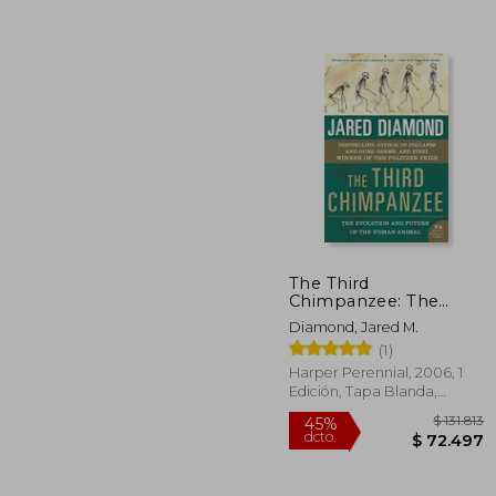
$ 
45%
dcto.
$ 7
The Third
Chimpanzee: The
Evolution and Future
Diamond, Jared M.
of the Human Animal
(1)
(P. S. ) (en Inglés)
Harper Perennial, 2006, 1
Edición, Tapa Blanda,
Nuevo