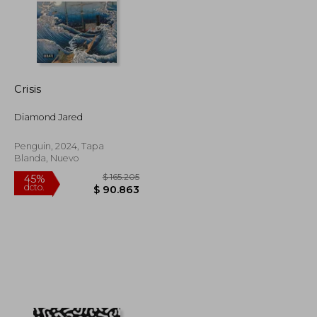
Crisis
Diamond Jared
Penguin, 2024, Tapa
Blanda, Nuevo
$ 111.699
$ 165.205
45%
dcto.
$ 61.434
$ 90.863