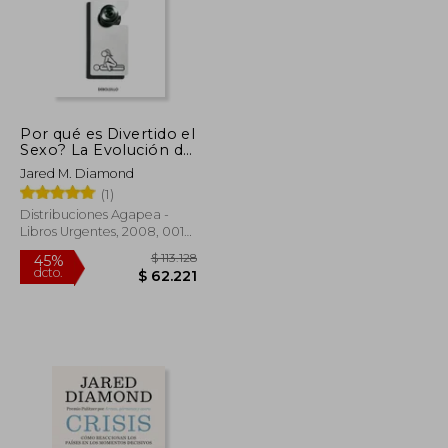
Por qué es Divertido el
Sexo? La Evolución de
la Sexualidad Humana
Jared M. Diamond
(1)
Distribuciones Agapea -
Libros Urgentes, 2008, 001
Edición, Tapa Blanda,
Nuevo
$ 130.262
$ 113.128
45%
dcto.
$ 71.644
$ 62.221