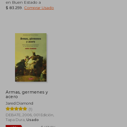
en Buen Estado a
$ 83.259
.
Comprar Usado
$ 87.029
$ 159.649
45%
dcto.
$ 47.866
$ 87.807
Armas, germenes y
acero
Jared Diamond
(1)
DEBATE, 2006, 001 Edición,
Tapa Dura,
Usado