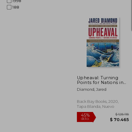
1998
188
$ 1
45%
dcto.
$ 9
Upheaval: Turning
Points for Nations in
Crisis (en Inglés)
Diamond, Jared
Back Bay Books, 2020,
Tapa Blanda, Nuevo