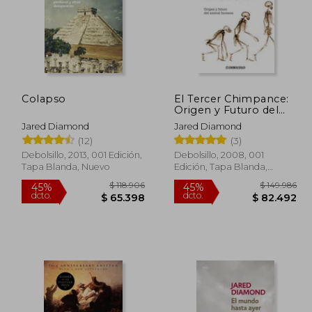
Colapso
El Tercer Chimpance:
Origen y Futuro del
Animal Humano
Jared Diamond
Jared Diamond
(12)
(3)
Debolsillo, 2013, 001 Edición,
Debolsillo, 2008, 001
Tapa Blanda, Nuevo
Edición, Tapa Blanda,
Nuevo
57.000
$ 118.906
45%
45%
dcto.
dcto.
5.600
$ 65.398