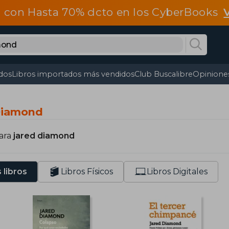
 con Hasta 70% dcto en los CyberBooks
dos
Libros importados más vendidos
Club Buscalibre
Opiniones
Diamond
para
jared diamond
 libros
Libros Físicos
Libros Digitales