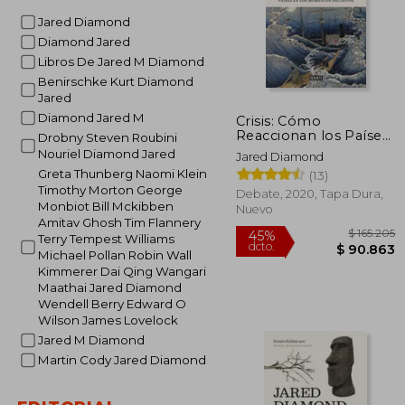
Jared Diamond
Diamond Jared
Libros De Jared M Diamond
Benirschke Kurt Diamond
Jared
Diamond Jared M
Crisis: Cómo
Reaccionan los Países
Drobny Steven Roubini
en los Momentos
Nouriel Diamond Jared
Jared Diamond
Decisivos
Greta Thunberg Naomi Klein
(13)
Timothy Morton George
Debate, 2020, Tapa Dura,
Monbiot Bill Mckibben
Nuevo
Amitav Ghosh Tim Flannery
Terry Tempest Williams
Michael Pollan Robin Wall
Kimmerer Dai Qing Wangari
Maathai Jared Diamond
Wendell Berry Edward O
Wilson James Lovelock
Jared M Diamond
$ 1
45%
Martin Cody Jared Diamond
dcto.
$ 9