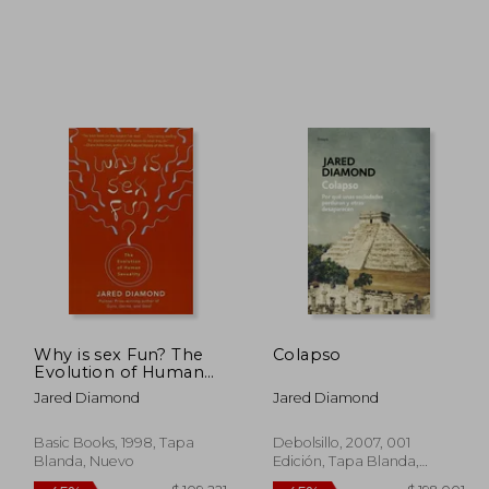
131.813
$ 128.967
45%
45%
dcto.
dcto.
2.497
$ 70.932
Why is sex Fun? The
Colapso
Evolution of Human
Sexuality (Science
Jared Diamond
Jared Diamond
Masters s. ) (en Inglés)
Basic Books, 1998, Tapa
Debolsillo, 2007, 001
Blanda, Nuevo
Edición, Tapa Blanda,
Usado