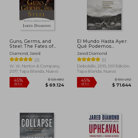
Guns, Germs, and
El Mundo Hasta Ayer:
Steel: The Fates of
Qué Podemos
Human Societies (en
Aprender de las
Diamond, Jared
Jared Diamond
Inglés)
Sociedades
(2)
(1)
Tradicionales? Premio
Pulitzer por Armas
W. W. Norton & Company,
Debolsillo, 2015, 001 Edición,
(Ensayo-Historia)
2017, Tapa Blanda, Nuevo
Tapa Blanda, Nuevo
65.205
$ 125.680
45%
45%
dcto.
dcto.
0.863
$ 69.124