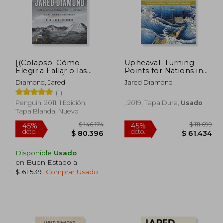
[(Colapso: Cómo
Upheaval: Turning
Elegir a Fallar o las
Points for Nations in
Sociedades Éxito)]
Crisis (en Inglés)
Diamond, Jared
Jared Diamond
[Autor: Profesor de la
(1)
Geografía Jared
Diamond] Publicado
Penguin, 2011, 1 Edición,
, 2019, Tapa Dura,
Usado
en (Abril, 2011) (en
Tapa Blanda, Nuevo
Inglés)
Disponible
Usado
en Buen Estado a
$ 61.539
.
Comprar Usado
192.721
$ 146.174
45%
45%
dcto.
dcto.
5.997
$ 80.396