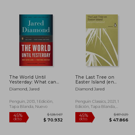
128.118
$ 104.014
45%
45%
dcto.
dcto.
0.465
$ 57.208
The World Until
The Last Tree on
Yesterday: What can
Easter Island (en
we Learn From
Inglés)
Diamond, Jared
Diamond Jared
Traditional Societies?
(en Inglés)
Penguin, 2013, 1 Edición,
Penguin Classics, 2021, 1
Tapa Blanda, Nuevo
Edición, Tapa Blanda,
Nuevo