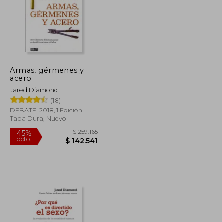
Armas, gérmenes y
acero
Jared Diamond
(18)
DEBATE, 2018, 1 Edición,
Tapa Dura, Nuevo
$ 149.986
$ 259.165
45%
dcto.
$ 82.492
$ 142.541