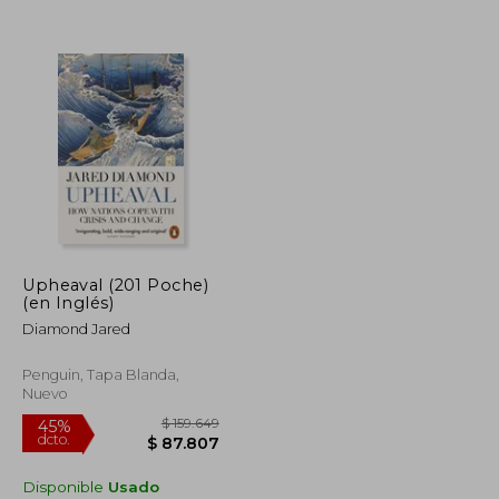
$ 184.852
$ 195.557
45%
dcto.
$ 101.668
$ 107.556
Upheaval (201 Poche)
(en Inglés)
Diamond Jared
Penguin, Tapa Blanda,
Nuevo
Disponible
Usado