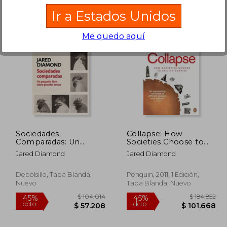
Ir a Estados Unidos
Me quedo aquí
73.994
$ 138.896
45%
45%
dcto.
dcto.
5.696
$ 76.393
Sociedades
Collapse: How
Comparadas: Un
Societies Choose to
Pequeño Libro Sobre
Fail or Survive (en
Jared Diamond
Jared Diamond
Grandes Temas
Inglés)
Debolsillo, Tapa Blanda,
Penguin, 2011, 1 Edición,
Nuevo
Tapa Blanda, Nuevo