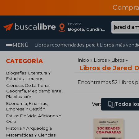
Compra
Enviar a
Bogota, Cundinamarca
MENÚ
Libros recomendados para ti
Libros más vendi
Inicio
Libros
Libros
CATEGORÍA
Libros de Jared 
Biografías, Literatura Y
Estudios Literarios
Encontramos 52 Libros 
Ciencias De La Tierra,
Geografía, Medioambiente,
Planificación
Economía, Finanzas,
Ver:
Todos los
Empresa Y Gestión
Estilos De Vida, Aficiones Y
Ocio
Historia Y Arqueología
Matemáticas Y Ciencias