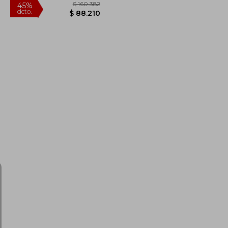
$ 119.000
$ 160.382
45%
dcto.
$ 71.400
$ 88.210