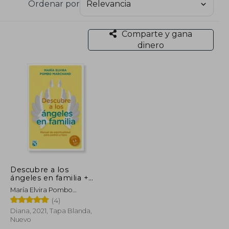
Ordenar por
lidando una bibliografía centrada en el desarrollo
s, enmarcados en los géneros de autoayuda y
o, aunque no se ha reportado que hayan recibido
Comparte y gana
dinero
Descubre a los
ángeles en familia +
Cartas
María Elvira Pombo
Marchand
(4)
Diana, 2021, Tapa Blanda,
Nuevo