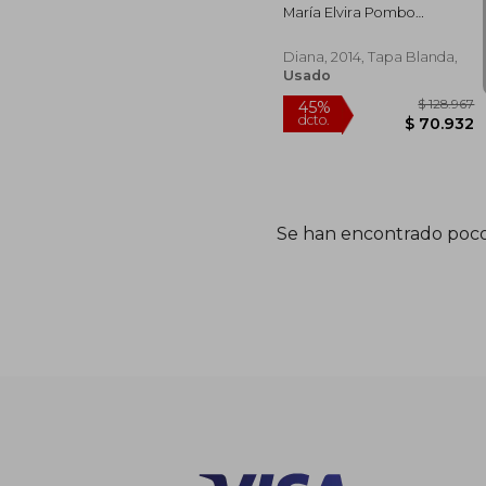
cd - Cartas
María Elvira Pombo
Marchand
Diana, 2014, Tapa Blanda,
Usado
Se han encontrado poco
$ 1
45%
dcto.
$ 7