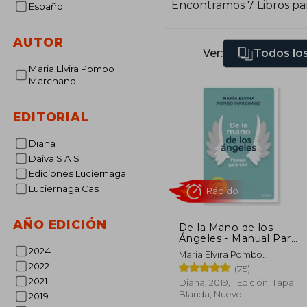
Encontramos 7 Libros pa
Español
l
p
AUTOR
e
Ver:
Todos los
p
Maria Elvira Pombo
Marchand
EDITORIAL
Diana
Daiva S A S
Ediciones Luciernaga
Luciernaga Cas
AÑO EDICIÓN
De la Mano de los
Ángeles - Manual Para
Rápido
Vivir (Incluye Cartas)
2024
María Elvira Pombo
2022
Marchand
(75)
2021
Diana, 2019, 1 Edición, Tapa
Blanda, Nuevo
2019