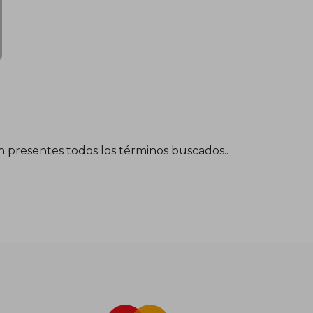
én presentes todos los términos buscados..
$ 868.115
$ 477.463