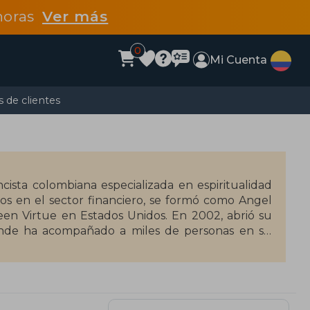
 horas
Ver más
0
Mi Cuenta
 de clientes
ista colombiana especializada en espiritualidad
ños en el sector financiero, se formó como Angel
een Virtue en Estados Unidos. En 2002, abrió su
onde ha acompañado a miles de personas en su
cias transformadoras que buscan integrar la
on tus ángeles: Un mensaje de luz (2006), De la
elicidad (2019). También ha publicado Descubre a