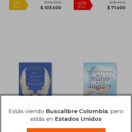
19.000
$ 110.000
6%
40%
dcto.
dcto.
3.300
$ 103.400
Estás viendo
Buscalibre Colombia
, pero
estás en
Estados Unidos
De la mano de los
De la mano de los
ángeles
ángeles