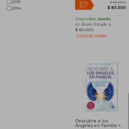
2015
2014
Disponible
Usado
en Buen Estado a
$ 60.000
.
$ 1
30%
Comprar Usado
dcto.
$ 8
Descubre a los
Angeles en Familia +