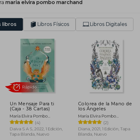
ra
maria elvira pombo marchand
os ángeles en familia y Un mensaje para ti (2024), conso
ersonal y la conexión con seres de luz. Sus libro
spiritualidad, han sido bien recibidos por el públic
 libros
Libros Físicos
Libros Digitales
remios literarios específicos.
Un Mensaje Para ti
Colorea de la Mano de
(Caja - 38 Cartas)
los Ángeles
Rápido
María Elvira Pombo
María Elvira Pombo
Marchand
Marchand
(4)
(2)
Daiva S A S, 2022, 1 Edición,
Diana, 2021, 1 Edición, Tapa
Tapa Blanda, Nuevo
Blanda, Nuevo