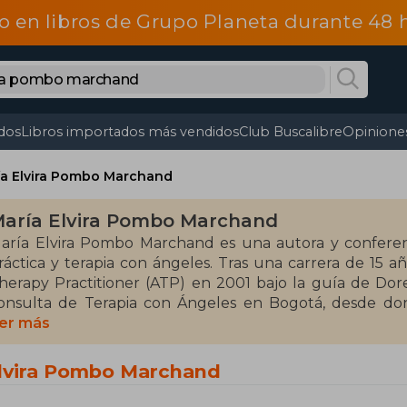
o en libros de Grupo Planeta durante 48
dos
Libros importados más vendidos
Club Buscalibre
Opiniones
ía Elvira Pombo Marchand
aría Elvira Pombo Marchand
aría Elvira Pombo Marchand es una autora y conferenc
ráctica y terapia con ángeles. Tras una carrera de 15 a
herapy Practitioner (ATP) en 2001 bajo la guía de Dor
onsulta de Terapia con Ángeles en Bogotá, desde d
amino espiritual. Su enfoque se basa en experien
er más
spiritualidad en la vida cotidiana.
Elvira Pombo Marchand
ntre sus obras más destacadas se encuentran Aventura c
ano de los ángeles: Manual para vivir (2011) y Misión F