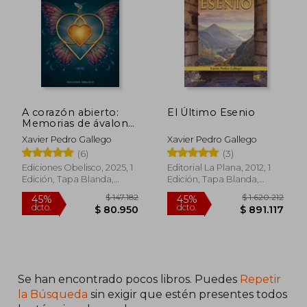
A corazón abierto:
El Último Esenio
Memorias de ávalon
esencial
Xavier Pedro Gallego
Xavier Pedro Gallego
(6)
(3)
Ediciones Obelisco, 2025, 1
Editorial La Plana, 2012, 1
Edición, Tapa Blanda,
Edición, Tapa Blanda,
Nuevo
Usado
Se han encontrado pocos libros. Puedes
Repetir
$ 147.182
$ 1.620.2
45%
45%
la Búsqueda
sin exigir que estén presentes todos
dcto.
dcto.
$ 80.950
$ 891.1