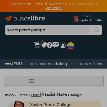
Compra con Hasta 70% dcto en los CyberBooks
Ver más
Enviar a
Bogota, Cundinamarca
0
MENÚ
Libros recomendados para ti
Libros más vendi
=
Ver Filtros
Inicio
Libros
Libros
Xavier Pedro Gallego
Xavier Pedro Gallego