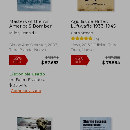
Masters of the Air:
Aguilas de Hitler.
America'S Bomber
Luftwaffe 1933-1945
Boys who Fought the
Miller, Donald L.
Chris Mcnab
air war Against Nazi
(3)
Germany (en Inglés)
Simon And Schuster, 2007,
Libsa, 2015, 1 Edición, Tapa
Tapa Blanda, Nuevo
Dura, Nuevo
Disponible
Usado
en Buen Estado a
$ 35.544
.
Comprar Usado
$ 128.118
$ 137.3
55%
45%
dcto.
dcto.
$ 57.653
$ 75.5