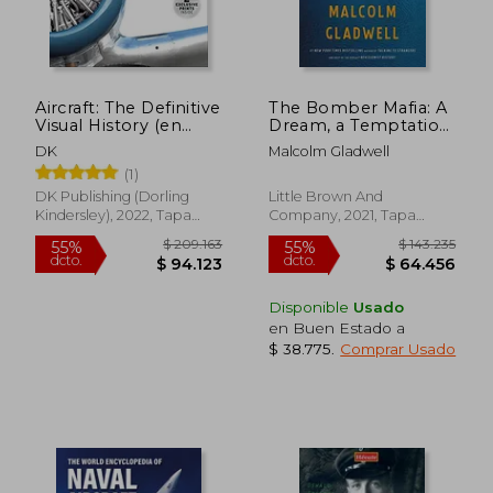
Aircraft: The Definitive
The Bomber Mafia: A
Visual History (en
Dream, a Temptation,
Inglés)
and the Longest
DK
Malcolm Gladwell
Night of the Second
(1)
World war (en Inglés)
DK Publishing (Dorling
Little Brown And
Kindersley), 2022, Tapa
Company, 2021, Tapa
Dura, Nuevo
Dura, Nuevo
Disponible
Usado
en Buen Estado a
$ 38.775
.
Comprar Usado
$ 215.965
$ 217.
55%
55%
dcto.
dcto.
$ 97.184
$ 97.9