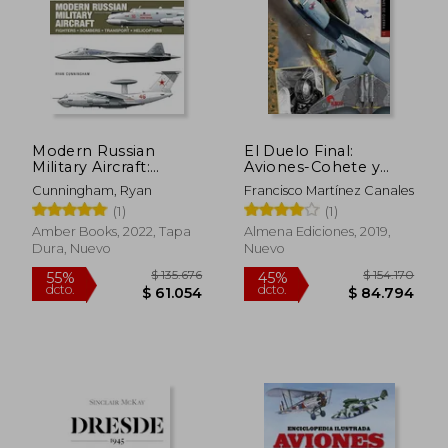
$ 153.390
$ 131.
55%
45%
dcto.
dcto.
$ 69.025
$ 72.4
Modern Russian
El Duelo Final:
Military Aircraft:
Aviones-Cohete y
Fighters, Bombers,
Reactores de la
Cunningham, Ryan
Francisco Martínez Canales
Transport,
Luftwaffe Frente a las
(1)
(1)
Helicopters
Fuerzas Aéreas
(Technical Guides) (en
Aliadas
Amber Books, 2022, Tapa
Almena Ediciones, 2019,
Inglés)
Dura, Nuevo
Nuevo