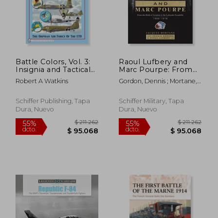
Battle Colors, Vol. 3:
Raoul Lufbery and
Insignia and Tactical
Marc Pourpe: From
Markings of the Ninth
the Birth of Aviation
Robert A Watkins
Gordon, Dennis ; Mortane,
Air Force in World
to the Lafayette
Jacques ; Lufbery III, Raoul
War II
Escadrille; 1909–1918
$ 160.821
$ 155.8
45%
45%
(en Inglés)
Schiffer Publishing, Tapa
Schiffer Military, Tapa
dcto.
dcto.
$ 88.451
$ 85.7
Dura, Nuevo
Dura, Nuevo