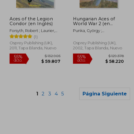
$ 129.378
$ 129.3
55%
55%
dcto.
dcto.
$ 58.220
$ 58.2
Aces of the Legion
Hungarian Aces of
Condor (en Inglés)
World War 2 (en
Inglés)
Forsyth, Robert ; Laurier,
Punka, György ;
Jim
Boshniakov, Stephan
(1)
Osprey Publishing (UK),
Osprey Publishing (UK),
2011, Tapa Blanda, Nuevo
2002, Tapa Blanda, Nuevo
1
2
3
4
5
Página Siguiente