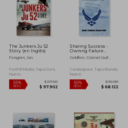
The Junkers Ju 52
Sharing Success -
Story (en Inglés)
Owning Failure:
Preparing to
Forsgren, Jan
Goldfein, Colonel Usaf
Command in The
David L.
Twenty-First Century
Air Force (en Inglés)
Fonthill Media, Tapa Dura,
Createspace, Tapa Blanda,
Nuevo
Nuevo