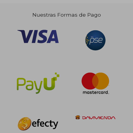
Nuestras Formas de Pago
$ 129.378
$ 129.3
55%
55%
dcto.
dcto.
$ 58.220
$ 58.2