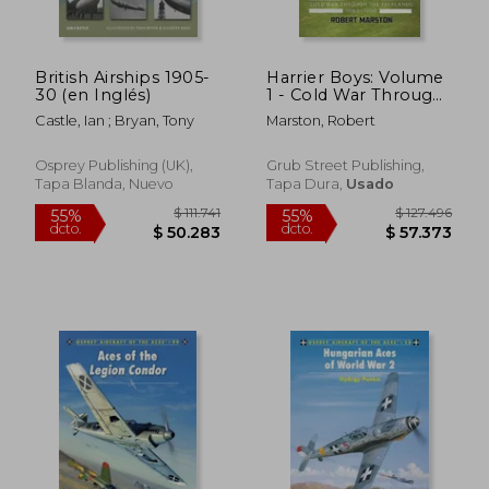
dcto.
dcto.
$ 58.220
$ 58.2
British Airships 1905-
Harrier Boys: Volume
30 (en Inglés)
1 - Cold War Through
the Falklands, 1969-
Castle, Ian ; Bryan, Tony
Marston, Robert
1990 (en Inglés)
Osprey Publishing (UK),
Grub Street Publishing,
Tapa Blanda, Nuevo
Tapa Dura,
Usado