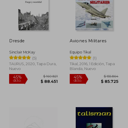
$ 152.473
$ 153.9
55%
55%
dcto.
dcto.
$ 68.613
$ 69.2
Dresde
Aviones Militares
Sinclair McKay
Equipo Tikal
(5)
(1)
TAURUS, 2020, Tapa Dura,
Tikal, 2016, 1 Edición, Tapa
Nuevo
Blanda, Nuevo