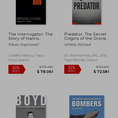
The Interrogator: The
Predator: The Secret
Story of Hanns
Origins of the Drone
Joachim Scharff,
Revolution (en
Toliver, Raymond F.
Whittle, Richard
Master Interrogator
Inglés)
$ 251.155
$ 74.0
of the Luftwaffe
55%
45%
dcto.
dcto.
(Schiffer Military
$ 113.020
$ 40.7
Schiffer Military, Tapa
St. Martins Press-3PL, 2015,
History) (en Inglés)
Dura, Nuevo
Tapa Blanda, Nuevo