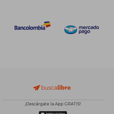
$ 111.741
$ 127.4
55%
55%
dcto.
dcto.
$ 50.283
$ 57.3
¡Descárgate la App GRATIS!