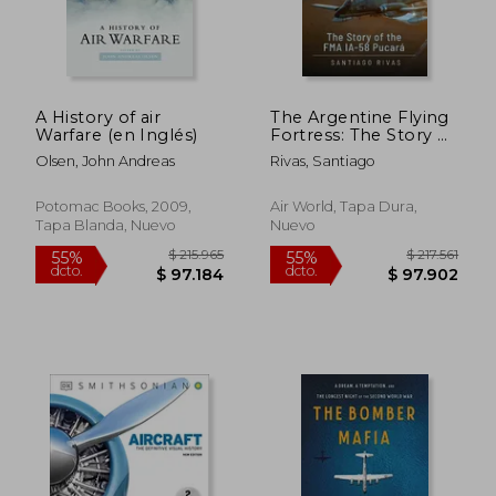
A History of air
The Argentine Flying
Warfare (en Inglés)
Fortress: The Story of
the Fma Ia-58 Pucará
Olsen, John Andreas
Rivas, Santiago
(en Inglés)
Potomac Books, 2009,
Air World, Tapa Dura,
Tapa Blanda, Nuevo
Nuevo
$ 90.577
$ 161.0
55%
55%
dcto.
dcto.
$ 40.760
$ 72.4