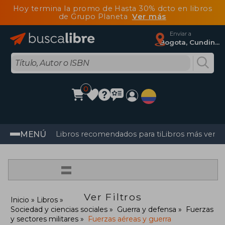
Hoy termina la promo de Hasta 30% dcto en libros
de Grupo Planeta
Ver más
Enviar a
Bogota, Cundinamarca
0
MENÚ
Libros recomendados para ti
Libros más vendi
=
Ver Filtros
Inicio
Libros
Sociedad y ciencias sociales
Guerra y defensa
Fuerzas
y sectores militares
Fuerzas aéreas y guerra