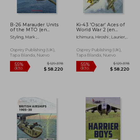
B-26 Marauder Units
Ki-43 'Oscar' Aces of
of the MTO (en
World War 2 (en
Inglés)
Inglés)
Styling, Mark ;
Ichimura, Hiroshi ; Laurier,
Postlethwaite, Mark
Jim
Osprey Publishing (UK),
Osprey Publishing (UK),
Tapa Blanda, Nuevo
Tapa Blanda, Nuevo
$ 129.378
$ 129.3
55%
55%