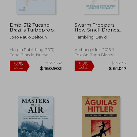
Emb-312 Tucano:
Swarm Troopers:
Brazil's Turboprop
How Small Drones
Success Story (en
Will Conquer the
Joao Paulo Zeitoun
Hambling, David
Inglés)
World (en Inglés)
Moralez
Harpia Publishing, 2017,
Archangel Ink, 2015, 1
Tapa Blanda, Nuevo
Edición, Tapa Blanda,
Nuevo
$ 357.562
$ 135.5
55%
55%
dcto.
dcto.
$ 160.903
$ 61.0