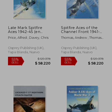
Late Mark Spitfire
Spitfire Aces of the
Aces 1942-45 (en
Channel Front 1941-
Inglés)
43 (en Inglés)
Price, Alfred ; Davey, Chris
Thomas, Andrew ; Thomas,
Chris
Osprey Publishing (UK),
Osprey Publishing (UK),
Tapa Blanda, Nuevo
Tapa Blanda, Nuevo
$ 211.262
$ 211.
55%
55%
dcto.
dcto.
$ 95.068
$ 95.0