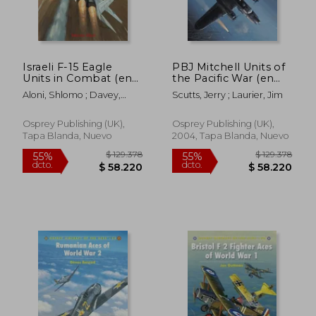
Israeli F-15 Eagle
PBJ Mitchell Units of
Units in Combat (en
the Pacific War (en
Inglés)
Inglés)
Aloni, Shlomo ; Davey,
Scutts, Jerry ; Laurier, Jim
Chris
Osprey Publishing (UK),
Osprey Publishing (UK),
Tapa Blanda, Nuevo
2004, Tapa Blanda, Nuevo
$ 129.378
$ 129.3
55%
55%
dcto.
dcto.
$ 58.220
$ 58.2