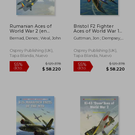
Rumanian Aces of
Bristol F2 Fighter
World War 2 (en
Aces of World War 1
Inglés)
(en Inglés)
Bernad, Denes ; Weal, John
Guttman, Jon ; Dempsey,
Harry
Osprey Publishing (UK),
Osprey Publishing (UK),
Tapa Blanda, Nuevo
Tapa Blanda, Nuevo
$ 115.268
$ 129.3
55%
55%
dcto.
dcto.
$ 51.871
$ 58.2