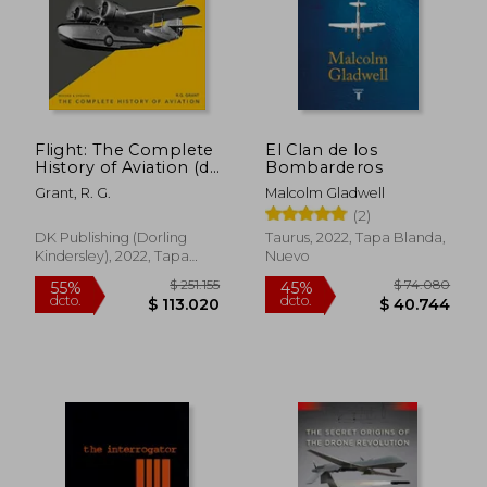
Flight: The Complete
El Clan de los
$ 133.577
$ 103.1
55%
45%
History of Aviation (dk
Bombarderos
dcto.
dcto.
$ 60.110
$ 56.7
Smithsonian) (en
Grant, R. G.
Malcolm Gladwell
Inglés)
(2)
DK Publishing (Dorling
Taurus, 2022, Tapa Blanda,
Kindersley), 2022, Tapa
Nuevo
Dura, Nuevo