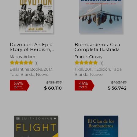
$ 155.864
$ 129.5
45%
45%
dcto.
dcto.
$ 85.725
$ 71.2
Devotion: An Epic
Bombarderos: Guia
Story of Heroism,
Completa Ilustrada
Friendship, and
de la a a la z
Makos, Adam
Francis Crosby
Sacrifice (en Inglés)
(1)
(1)
Ballantine Books, 2017,
Tikal, 2011, 1 Edición, Tapa
Tapa Blanda, Nuevo
Blanda, Nuevo