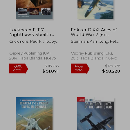
Lockheed F-117
Fokker D.XXI Aces of
Nighthawk Stealth
World War 2 (en
Fighter (en Inglés)
Inglés)
Crickmore, Paul F. ; Tooby,
Stenman, Kari ; Jong, Peter
Adam ; Morshead, Henry
De ; Davey, Chris
Osprey Publishing (UK),
Osprey Publishing (UK),
2014, Tapa Blanda, Nuevo
2013, Tapa Blanda, Nuevo
$ 116.780
$ 129.3
55%
55%
dcto.
dcto.
$ 52.551
$ 58.2