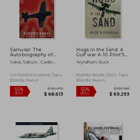
Samurai!: The
Hogs in the Sand: A
Autobiography of
Gulf war A-10 Pilot'S
Japan's World War II
Combat Journal (en
Sakai, Saburo ; Caidin,
Wyndham, Buck
Flying Ace (en Inglés)
Inglés)
Martin ; Saito, Fred
Orchard Innovations, Tapa
Koehler Books, 2020, Tapa
Blanda, Nuevo
Blanda, Nuevo