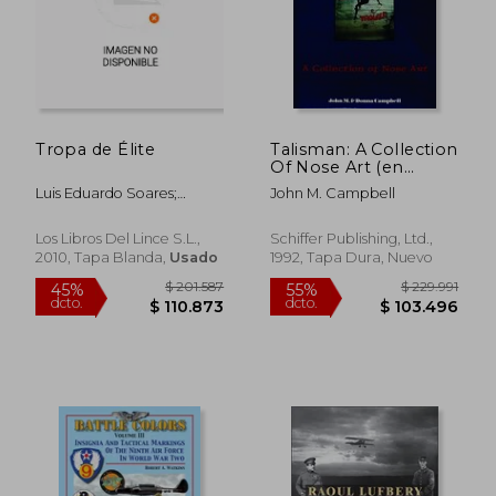
Tropa de Élite
Talisman: A Collection
Of Nose Art (en
$ 135.676
$ 154.1
55%
45%
Inglés)
dcto.
dcto.
$ 61.054
$ 84.7
Luis Eduardo Soares;
John M. Campbell
Rodrigo Pimentel; Andr?
Batista
Los Libros Del Lince S.L.,
Schiffer Publishing, Ltd.,
2010, Tapa Blanda,
Usado
1992, Tapa Dura, Nuevo