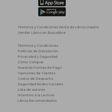
Términos y Condiciones Venta de Libros Usados
Vender Libros en Buscalibre
$ 132.905
$ 129.3
55%
55%
dcto.
dcto.
$ 59.807
$ 58.2
Términos y Condiciones
Políticas de Devolución
Privacidad y Seguridad
Cómo Comprar
Nuestras Formas de Pago
Opiniones de Clientes
Costos de Despacho
Seguridad Redes Sociales
Lista de autores
Incentivo a la Lectura
Libros Recomendados