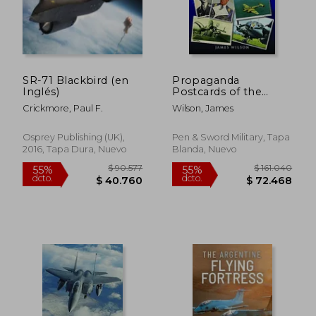
SR-71 Blackbird (en
Propaganda
Inglés)
Postcards of the
Luftwaffe (en Inglés)
Crickmore, Paul F.
Wilson, James
Osprey Publishing (UK),
Pen & Sword Military, Tapa
2016, Tapa Dura, Nuevo
Blanda, Nuevo
$ 131.897
$ 135.6
55%
55%
dcto.
dcto.
$ 59.354
$ 61.0