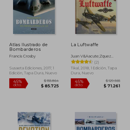
$ 217.561
$ 151.
55%
55%
dcto.
dcto.
$ 97.902
$ 68.1
Atlas Ilustrado de
La Luftwaffe
Bombarderos
Francis Crosby
Juan V&Aacute;Zquez
Garc&Iacute;A
(2)
Susaeta Ediciones, 2017, 1
Tikal, 2018, 1 Edición, Tapa
Edición, Tapa Dura, Nuevo
Dura, Nuevo