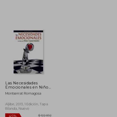
$ 151.381
$ 205.970
45%
dcto.
$ 83.259
$ 113.284
Las Necesidades
Emocionales en Niños
con Altas Capacidades
Montserrat Romagosa
Aljibe, 2013, 1 Edición, Tapa
Blanda, Nuevo