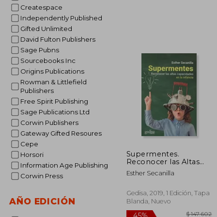
Createspace
Independently Published
Gifted Unlimited
$ 
45%
David Fulton Publishers
dcto.
$ 8
Sage Pubns
Sourcebooks Inc
Origins Publications
Rowman & Littlefield
Publishers
Free Spirit Publishing
Sage Publications Ltd
Corwin Publishers
Gateway Gifted Resoures
Cepe
Supermentes.
Horsori
Reconocer las Altas
Information Age Publishing
Capacidades en la
Esther Secanilla
Corwin Press
Infancia (Parenting)
Gedisa, 2019, 1 Edición, Tapa
AÑO EDICIÓN
Blanda, Nuevo