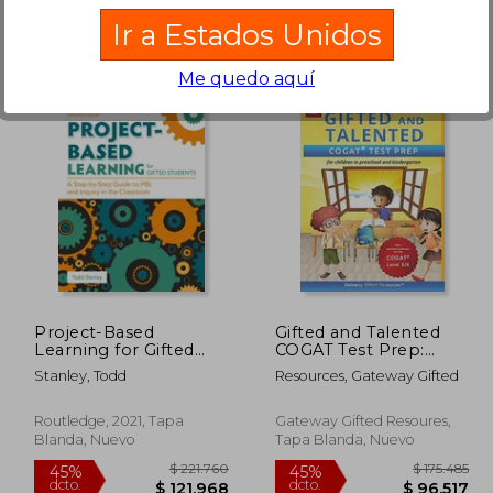
Ir a Estados Unidos
Me quedo aquí
48.047
$ 906.231
45%
45%
dcto.
dcto.
6.426
$ 498.427
Project-Based
Gifted and Talented
Learning for Gifted
COGAT Test Prep:
Students: A Step-By-
Gifted test prep book
Stanley, Todd
Resources, Gateway Gifted
Step Guide to Pbl and
for the COGAT;
Inquiry in the
Workbook for
Classroom (en Inglés)
children in preschool
Routledge, 2021, Tapa
Gateway Gifted Resoures,
and kindergarten
Blanda, Nuevo
Tapa Blanda, Nuevo
(Gifted Games) (en
Inglés)