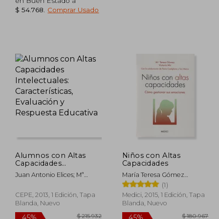
en Buen Estado a
$ 54.768
.
Comprar Usado
151.381
$ 146.196
45%
45%
dcto.
dcto.
3.259
$ 80.408
Alumnos con Altas
Niños con Altas
Capacidades
Capacidades
Intelectuales:
Juan Antonio Elices; Mª
María Teresa Gómez
Características,
Marcela Palazuelo;
Masdevall,Victoria Mir Costa
(1)
Evaluación y
Maximiano Del Caño
Respuesta Educativa
CEPE, 2013, 1 Edición, Tapa
Medici, 2015, 1 Edición, Tapa
Blanda, Nuevo
Blanda, Nuevo