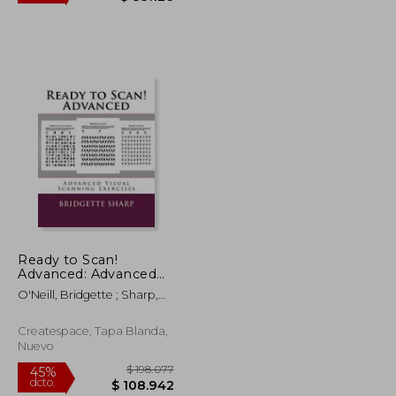
$ 175.485
$ 162.047
45%
dcto.
$ 96.517
$ 89.126
Ready to Scan!
Advanced: Advanced
Visual Scanning
O'Neill, Bridgette ; Sharp,
Exercises (en Inglés)
Bridgette
Createspace, Tapa Blanda,
Nuevo