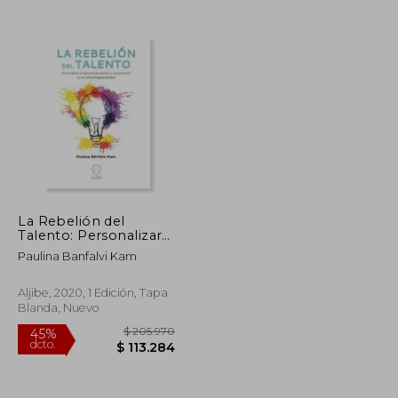
La Rebelión del
Talento: Personalizar
el Aprendizaje Desde
Paulina Banfalvi Kam
la Comprensión de las
Altas Capacidades
Aljibe, 2020, 1 Edición, Tapa
Blanda, Nuevo