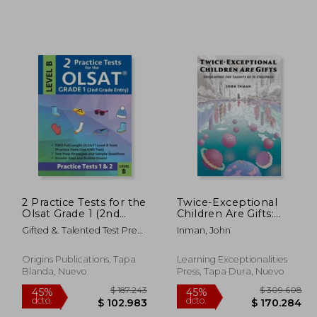
2 Practice Tests for the
Twice-Exceptional
Olsat Grade 1 (2nd
Children Are Gifts:
418.298
$ 228.882
45%
45%
Grade Entry) Level B:
Developing the
Gifted &. Talented Test Prep
Inman, John
dcto.
dcto.
Gifted and Talented
Talents of 2e Children
0.064
$ 125.885
Team ; Origins Publications
Prep Grade 1 for Otis
(en Inglés)
Lennon School Ability
Origins Publications, Tapa
Learning Exceptionalities
Test (en Inglés)
Blanda, Nuevo
Press, Tapa Dura, Nuevo