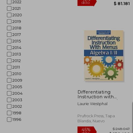
2022
2021
2020
2019
2018
2017
2015
2014
2013
$ 1
45%
2012
dcto.
$ 
2011
2010
2009
2005
Differentiating
2004
Instruction with
2003
Menus: Algebra I/II
Laurie Westphal
2002
1998
Prufrock Press, Tapa
1996
Blanda, Nuevo