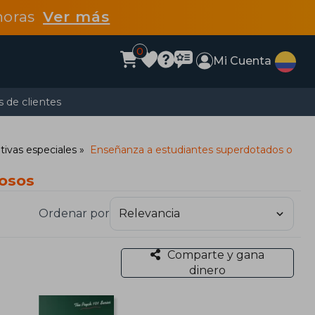
 horas
Ver más
0
Mi Cuenta
 de clientes
ivas especiales
Enseñanza a estudiantes superdotados o
tosos
Ordenar por
Comparte y gana
dinero