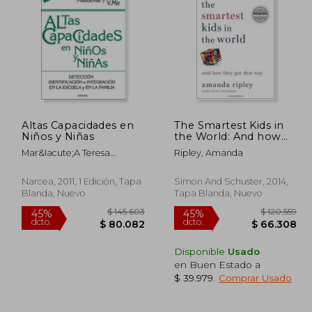
Altas Capacidades en
The Smartest Kids in
Niños y Niñas
the World: And how
They got That way (en
Mar&Iacute;A Teresa
Ripley, Amanda
Inglés)
G&Oacute;Mez; Victoria Mir
Narcea, 2011, 1 Edición, Tapa
Simon And Schuster, 2014,
Blanda, Nuevo
Tapa Blanda, Nuevo
Disponible
Usado
en Buen Estado a
151.381
$ 145.603
45%
45%
$ 39.979
.
Comprar Usado
dcto.
dcto.
3.259
$ 80.082