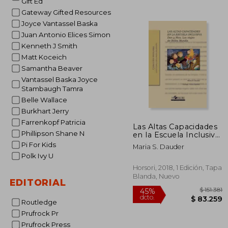
Gift Ed
Gateway Gifted Resources
Joyce Vantassel Baska
Juan Antonio Elices Simon
Kenneth J Smith
Matt Koceich
Samantha Beaver
Vantassel Baska Joyce
Stambaugh Tamra
Belle Wallace
Burkhart Jerry
Farrenkopf Patricia
Las Altas Capacidades
Phillipson Shane N
en la Escuela Inclusiva.
Dan y Nica
Pi For Kids
Maria S. Dauder
Polk Ivy U
Horsori, 2018, 1 Edición, Tapa
Blanda, Nuevo
EDITORIAL
Routledge
Prufrock Pr
Prufrock Press