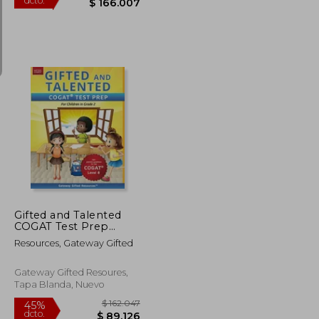
$ 1.216.714
$ 301.831
45%
dcto.
$ 669.193
$ 166.007
Gifted and Talented
COGAT Test Prep
Grade 2: Gifted Test
Resources, Gateway Gifted
Prep Book for the
COGAT Level 8;
Workbook for
Gateway Gifted Resoures,
Children in Grade 2 (en
Tapa Blanda, Nuevo
Inglés)