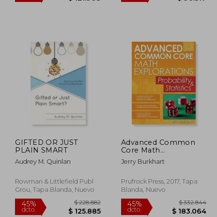
518.922
$ 221.760
45%
45%
dcto.
dcto.
5.407
$ 121.968
GIFTED OR JUST
Advanced Common
PLAIN SMART
Core Math
Explorations:
Audrey M. Quinlan
Jerry Burkhart
Probability and
Statistics (en Inglés)
Rowman & Littlefield Publ
Prufrock Press, 2017, Tapa
Grou, Tapa Blanda, Nuevo
Blanda, Nuevo