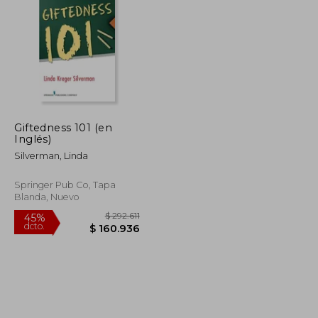
Giftedness 101 (en
Inglés)
Silverman, Linda
Springer Pub Co, Tapa
Blanda, Nuevo
$ 120.559
$ 292.611
45%
dcto.
$ 66.308
$ 160.936