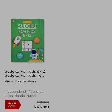
Sudoku For Kids 8-12:
Sudoku For Kids To
$ 332.844
$ 198.077
45%
Improve Logical
Press, Cormac Ryan
dcto.
Thinking - EASY
$ 183.064
$ 108.942
DIFFICULTY (en
Inglés)
Independently Published,
Tapa Blanda, Nuevo