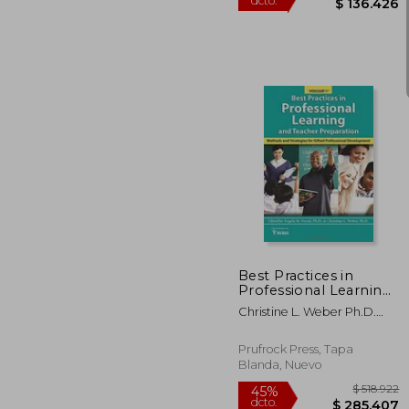
$ 2
45%
dcto.
$ 13
Best Practices in
Professional Learning
and Teacher
Christine L. Weber Ph.D.
Preparation in Gifted
Angela Novak Ph.D.
Education (Vol. 1):
Methods and
Prufrock Press, Tapa
Strategies for Gifted
Blanda, Nuevo
Professional
Development (en
Inglés)