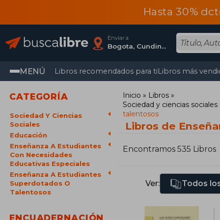
Hasta 30% dct
Enviar a
Bogota, Cundinamarca
MENÚ
Libros recomendados para ti
Libros más vendi
Inicio
Libros
CATEGORÍA
Sociedad y ciencias sociales
talentosos
Sociedad Y Ciencias
Libros de Enseña
Sociales
Educación
Enseñanza A Estudiantes
Encontramos 535 Libros
Con Necesidades
Educativas Especiales
Enseñanza A Estudiantes
Ver:
Todos los
Superdotados O
Talentosos
ENCUADERNACIÓN