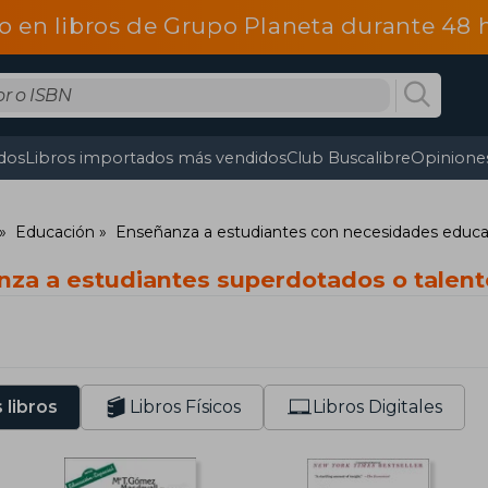
o en libros de Grupo Planeta durante 48
dos
Libros importados más vendidos
Club Buscalibre
Opiniones
Educación
Enseñanza a estudiantes con necesidades educat
nza a estudiantes superdotados o talen
 libros
Libros Físicos
Libros Digitales