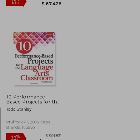
$ 180.967
$ 122.592
45%
dcto.
$ 99.532
$ 67.426
10 Performance-
Based Projects for the
Language Arts
Todd Stanley
Classroom: Grades 3-5
(en Inglés)
Prufrock Pr, 2016, Tapa
Blanda, Nuevo