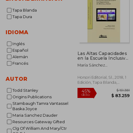
Tapa Blanda
Tapa Dura
IDIOMA
Inglés
Español
Las Altas Capacidades
Alemán
en la Escuela Inclusiva:
Las “Blog-Aventuras”
Francés
María Sánchez
de Minerva y Atenea:
Dauder,Violeta Agudín
#Historia #Mujeres
Garzón
(Colección Manuales)
Horsori Editorial, Sl., 2018, 1
AUTOR
Edición, Tapa Blanda,
Nuevo
Todd Stanley
Origins Publications
Stambaugh Tamra Vantassel
Baska Joyce
$ 
Maria Sanchez Dauder
45%
dcto.
$ 8
Resources Gateway Gifted
Clg Of William And Mary/Ctr