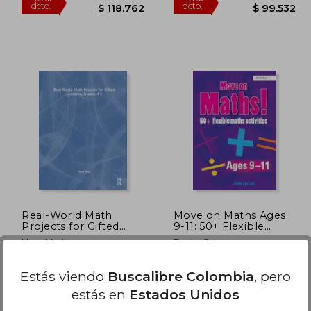
47.602
$ 215.932
45%
45%
dcto.
dcto.
81.181
$ 118.762
Real-World Math
Move on Maths Ages
Projects for Gifted
9-11: 50+ Flexible
Learners, Grades 4-5
Maths Activities (en
Hess, Mark
Taylor, John
(en Inglés)
Inglés)
Routledge, Tapa Dura,
David Fulton Publishers,
Estás viendo
Buscalibre Colombia
, pero
Nuevo
Tapa Dura, Nuevo
estás en
Estados Unidos