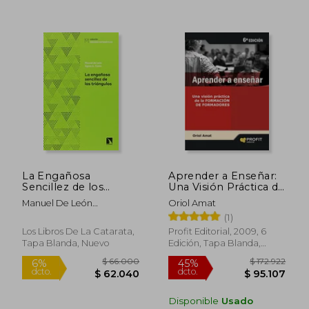
La Engañosa
Aprender a Enseñar:
Sencillez de los
Una Visión Práctica de
Triángulos
la Formación de
Manuel De León
Oriol Amat
Formadores
Rodríguez,Ágata Timón
(1)
García-Longoria
$ 178.377
$ 215.8
45%
45%
Los Libros De La Catarata,
Profit Editorial, 2009, 6
dcto.
dcto.
$ 98.107
$ 118.7
Tapa Blanda, Nuevo
Edición, Tapa Blanda,
Nuevo
Disponible
Usado