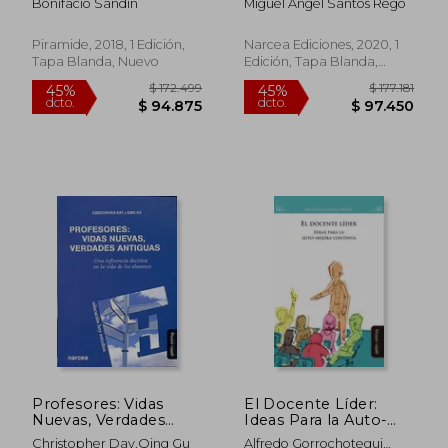
Bonifacio Sandín
Miguel Ángel Santos Rego
Desafío Estratégico.
55 (Universitaria)
Piramide, 2018, 1 Edición,
Narcea Ediciones, 2020, 1
Tapa Blanda, Nuevo
Edición, Tapa Blanda,
$ 144.109
$ 281.1
45%
45%
Nuevo
dcto.
dcto.
$ 79.260
$ 154.6
Profesores: Vidas
El Docente Líder:
Nuevas, Verdades
Ideas Para la Auto-
Antiguas. Una
Mejora Continua
Christopher Day,Qing Gu
Alfredo Gorrochotegui