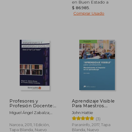
en Buen Estado a
$ 86.985
.
Comprar Usado
Profesores y
Aprendizaje Visible
Profesión Docente:
Para Maestros.
$ 66.000
$ 172.9
6%
45%
Entre el "Ser" y el
Coleccion: Didactica y
Miguel Ángel Zabalza;
John Hattie
dcto.
dcto.
$ 62.040
$ 95.1
"Estar": 11 (Educadores
Desarrollo
María Ainoha Zabalza
(3)
Xxi)
Narcea, 2011, 1 Edición,
Paraninfo, 2017, Tapa
Tapa Blanda, Nuevo
Blanda, Nuevo