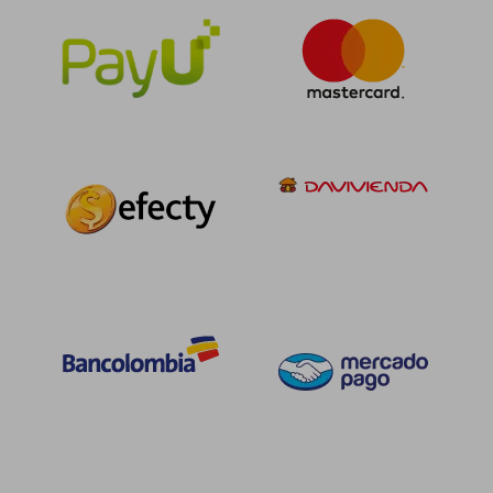
$ 237.748
$ 202.3
45%
45%
dcto.
dcto.
$ 130.761
$ 111.2