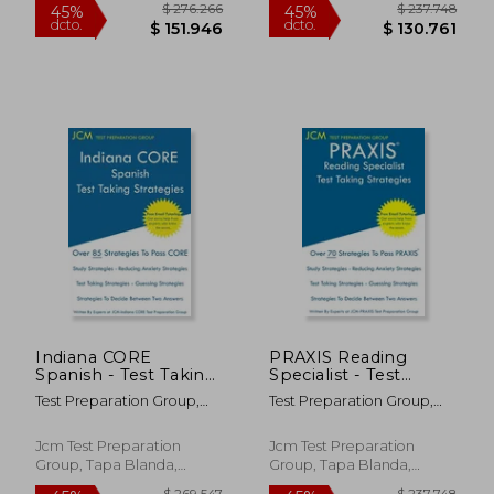
$ 238.246
$ 202.3
45%
45%
dcto.
dcto.
$ 131.035
$ 111.2
Indiana CORE
PRAXIS Reading
Spanish - Test Taking
Specialist - Test
Strategies: Indiana
Taking Strategies:
Test Preparation Group,
Test Preparation Group,
CORE 059 Exam -
Free Online Tutoring
Jcm-Indiana Core
Jcm-Praxis
Free Online Tutoring
- New 2020 Edition -
(en Inglés)
The latest strategies
Jcm Test Preparation
Jcm Test Preparation
to pass your exam.
Group, Tapa Blanda,
Group, Tapa Blanda,
(en Inglés)
Nuevo
Nuevo