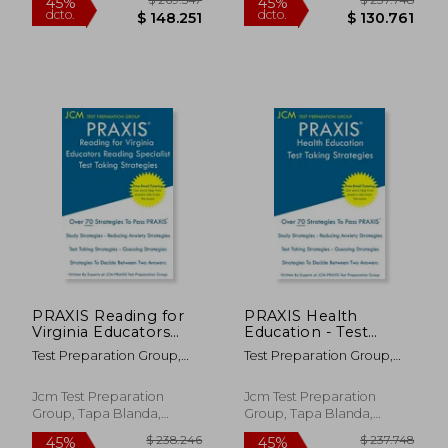
$ 276.266
$ 276.2
45%
45%
dcto.
dcto.
$ 151.946
$ 151.9
PRAXIS Reading for
PRAXIS Health
Virginia Educators
Education - Test
Reading Specialist -
Taking Strategies:
Test Preparation Group,
Test Preparation Group,
Test Taking
PRAXIS 5551 - Free
Jcm-Praxis
Jcm-Praxis
Strategies: PRAXIS
Online Tutoring -
5304 - Free Online
New 2020 Edition -
Jcm Test Preparation
Jcm Test Preparation
Tutoring - New 2020
The latest strategies
Group, Tapa Blanda,
Group, Tapa Blanda,
Edition - The latest
to pass your exam.
Nuevo
Nuevo
(en Inglés)
(en Inglés)