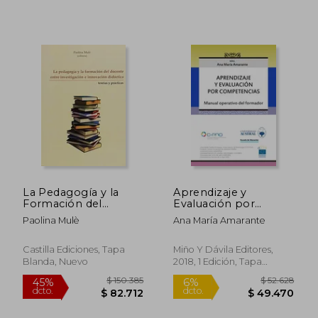
$ 104.026
$ 128.9
45%
45%
dcto.
dcto.
$ 57.214
$ 70.9
La Pedagogía y la
Aprendizaje y
Formación del
Evaluación por
Docente Entre
Competencias:
Paolina Mulè
Ana María Amarante
Investigación e
Manual Operativo del
Innovación Didáctica
Formador
Castilla Ediciones, Tapa
Miño Y Dávila Editores,
Blanda, Nuevo
2018, 1 Edición, Tapa
Blanda, Nuevo