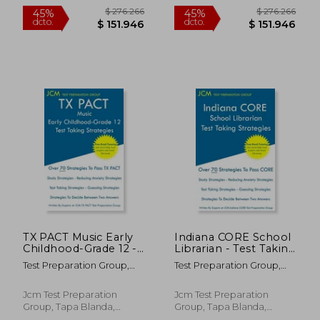
Nuevo
Nuevo
$ 237.748
$ 237.7
45%
45%
dcto.
dcto.
$ 130.761
$ 130.7
TX PACT Music Early
Indiana CORE School
Childhood-Grade 12 -
Librarian - Test Taking
Test Taking Strategies
Strategies: Indiana
Test Preparation Group,
Test Preparation Group,
(en Inglés)
CORE 042 Exam -
Jcm-Tx Pact
Jcm-Indiana Core
Free Online Tutoring
(en Inglés)
Jcm Test Preparation
Jcm Test Preparation
Group, Tapa Blanda,
Group, Tapa Blanda,
Nuevo
Nuevo