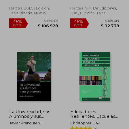
Desarrollo del
Profesorado Basado
Narcea, 2019, 1 Edición,
Narcea, S.A. De Ediciones,
en la Investigación.
Tapa Blanda, Nuevo
2015, 1 Edición, Tapa
Blanda, Nuevo
$ 88.000
$ 52.6
6%
6%
dcto.
dcto.
$ 82.720
$ 49.4
La Universidad, sus
Educadores
Alumnos y sus
Resilientes, Escuelas
Profesores
Resilientes: Construir
Javier Aranguren
Christopher Day
y Sostener la Calidad
Echevarria
(1)