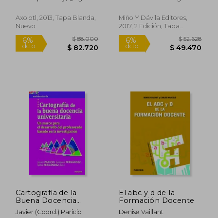
Influencia Decisiva en
Martell
la Vida de los
Alumnos
Axolotl, 2013, Tapa Blanda,
Miño Y Dávila Editores,
Nuevo
2017, 2 Edición, Tapa
Blanda, Nuevo
$ 172.499
$ 177.
45%
45%
dcto.
dcto.
$ 94.875
$ 97.4
Cartografía de la
El abc y d de la
Buena Docencia
Formación Docente
Universitaria. Un
Javier (Coord.) Paricio
Denise Vaillant
Marco Para el