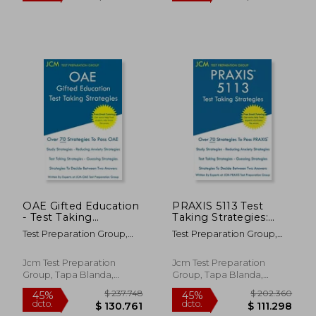
$ 238.246
$ 237.7
45%
45%
dcto.
dcto.
$ 131.035
$ 130.7
OAE Gifted Education
PRAXIS 5113 Test
- Test Taking
Taking Strategies:
Strategies: OAE 053 -
PRAXIS 5113 Exam -
Test Preparation Group,
Test Preparation Group,
Free Online Tutoring
Free Online Tutoring
Jcm-Oae
Jcm-Praxis
- New 2020 Edition -
- The latest strategies
The latest strategies
to pass your exam.
Jcm Test Preparation
Jcm Test Preparation
to pass your exam.
(en Inglés)
Group, Tapa Blanda,
Group, Tapa Blanda,
(en Inglés)
Nuevo
Nuevo