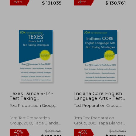
$ 276.266
$ 237.7
45%
45%
dcto.
dcto.
$ 151.946
$ 130.7
Texes Dance 6-12 -
Indiana Core English
Test Taking
Language Arts - Test
Strategies: Texes 279
Taking Strategies:
Test Preparation Group,
Test Preparation Group,
Exam - Free Online
Indiana Core 021
Jcm-Texes
Jcm-Indiana Core
Tutoring - new 2020
Exam - Free Online
Edition - the Latest
Tutoring (en Inglés)
Jcm Test Preparation
Jcm Test Preparation
Strategies to Pass
Group, 2019, Tapa Blanda,
Group, 2019, Tapa Blanda,
Your Exam. (en
Nuevo
Nuevo
Inglés)