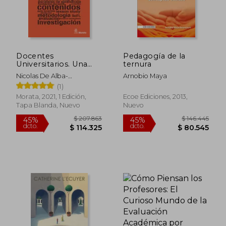
Docentes
Pedagogía de la
Universitarios. Una
ternura
Formación Centrada
Nicolas De Alba-
Arnobio Maya
en la Práctica
Fernandez Rafael Porlán
(1)
(Coords)
Morata, 2021, 1 Edición,
Ecoe Ediciones, 2013,
Tapa Blanda, Nuevo
Nuevo
$ 207.863
$ 146.4
45%
45%
dcto.
dcto.
$ 114.325
$ 80.5