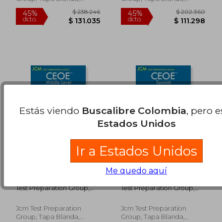
dcto.
dcto.
your exam. (en
$ 130.761
$ 130.7
Nuevo
Nuevo
Inglés)
Estás viendo
Buscalibre Colombia
, pero 
Estados Unidos
Ir a Estados Unidos
CEOE Middle Level
CEOE Spanish - Test
Me quedo aquí
Social Studies - Test
Taking Strategies (en
Taking Strategies (en
Inglés)
Test Preparation Group,
Test Preparation Group,
Inglés)
Jcm-Ceoe
Jcm-Ceoe
Jcm Test Preparation
Jcm Test Preparation
Group, Tapa Blanda,
Group, Tapa Blanda,