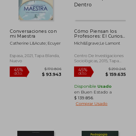
Conversaciones con
Cómo Piensan los
mi Maestra
Profesores: El Curioso
Mundo de la
Catherine L&Acute; Ecuyer
Mich&Egrave;Le Lamont
Evaluación Académica
por Dentro
Espasa, 2021, Tapa Blanda,
Centro De Investigaciones
Nuevo
Sociológicas, 2015, Tapa
Blanda, Nuevo
Disponible
Usado
en Buen Estado a
$ 139.856
.
Comprar Usado
$ 170.806
$ 290.2
45%
45%
dcto.
dcto.
$ 93.943
$ 159.6