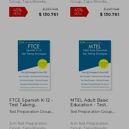
7805 Social Studies
Group, Tapa Blanda,
Group, Tapa Blanda,
CKT - Free Online
Nuevo
Nuevo
Tutor (en Inglés)
FTCE Spanish K-12 -
MTEL Adult Basic
Test Taking
Education - Test
Strategies: FTCE 039
Taking Strategies (en
Test Preparation Group,
Test Preparation Group,
Exam - Free Online
Inglés)
Jcm-Ftce
Jcm-Mtel
Tutoring - New 2020
Edition - The latest
Jcm Test Preparation
Jcm Test Preparation
$ 237.748
$ 237.7
strategies to pass
45%
45%
Group, Tapa Blanda,
Group, Tapa Blanda,