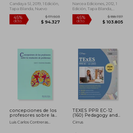
Alumnos
Candaya Sl, 2019, 1 Edición,
Narcea Ediciones, 2012, 1
Tapa Blanda, Nuevo
Edición, Tapa Blanda,
Nuevo
$ 162.8
45%
dcto.
$ 60.650
$ 89.5
concepciones de los
TEXES PPR EC-12
profesores sobre la
(160) Pedagogy and
resolución de
Professional Study
Luis Carlos Contreras
Cirrus
problemas
Guide: Exam Prep
González
Book with Practice