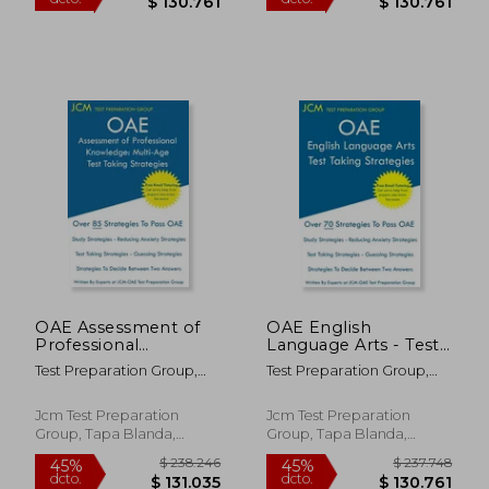
$ 269.547
$ 237.7
45%
45%
dcto.
dcto.
$ 148.251
$ 130.7
OAE Assessment of
OAE English
Professional
Language Arts - Test
Knowledge Multi-Age
Taking Strategies:
Test Preparation Group,
Test Preparation Group,
Test Taking
OAE 020 - Free
Jcm-Oae
Jcm-Oae
Strategies: OAE 004 -
Online Tutoring -
Free Online Tutoring
New 2020 Edition -
Jcm Test Preparation
Jcm Test Preparation
- New 2020 Edition -
The latest strategies
Group, Tapa Blanda,
Group, Tapa Blanda,
The latest strategies t
to pass your exam.
Nuevo
Nuevo
(en Inglés)
(en Inglés)