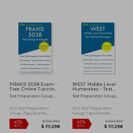
$ 237.748
$ 237.7
45%
45%
PRAXIS 5038 Exam -
WEST Middle Level
dcto.
dcto.
$ 130.761
$ 130.7
Free Online Tutoring
Humanities - Test
- The latest strategies
Taking Strategies:
Test Preparation Group,
Test Preparation Group,
to pass your exam.
WEST-E 043 Exam -
Jcm-Praxis
Jcm-West-E
(en Inglés)
Free Online Tutoring
- New 2020 Edition -
Jcm Test Preparation
Jcm Test Preparation
The latest strategies
Group, Tapa Blanda,
Group, Tapa Blanda,
to pass your (en
Nuevo
Nuevo
Inglés)