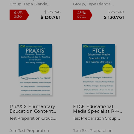
Tutoring - New 2020
New 2020 Edition -
Group, Tapa Blanda,
Group, Tapa Blanda,
Edition - The latest
The latest strategie
Nuevo
Nuevo
strategies to (en
(en Inglés)
Inglés)
PRAXIS Elementary
FTCE Educational
Education Content
Media Specialist PK-12
Knowledge for
- Test Taking
Test Preparation Group,
Test Preparation Group,
$ 234.958
$ 438.4
Teaching Social
Strategies (en Inglés)
45%
45%
Jcm-Praxis
Jcm-Ftce
dcto.
dcto.
Studies - Test Taking
$ 129.227
$ 241.1
Strategies: PRAXIS
Jcm Test Preparation
Jcm Test Preparation