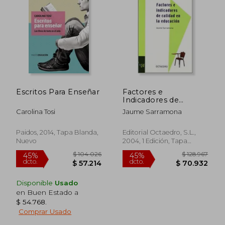
$ 72.000
$ 138.4
6%
45%
dcto.
dcto.
$ 67.680
$ 76.1
Escritos Para Enseñar
Factores e
Indicadores de
Calidad en la
Carolina Tosi
Jaume Sarramona
Educación
Paidos, 2014, Tapa Blanda,
Editorial Octaedro, S.L.,
Nuevo
2004, 1 Edición, Tapa
Blanda,
Usado
Disponible
Usado
en Buen Estado a
$ 54.768
.
Comprar Usado