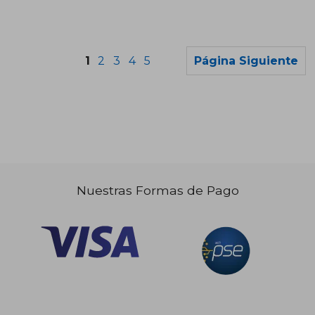
1
2
3
4
5
Página Siguiente
Nuestras Formas de Pago
$ 238.246
$ 237.7
45%
45%
dcto.
dcto.
$ 131.035
$ 130.7