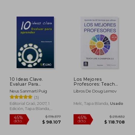
10 Ideas Clave.
Los Mejores
Evaluar Para
Profesores: Teach
$ 150.385
$ 52.6
45%
6%
Aprender
Like a Champion 2. 0
Neus Sanmartí Puig
Libros De Doug Lemov
dcto.
dcto.
$ 82.712
$ 49.4
(3)
Editorial Graó, 2007, 1
Melc, Tapa Blanda,
Usado
Edición, Tapa Blanda,
Nuevo