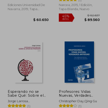
Educativa en Tiempos
Difíciles
Ediciones Universidad De
Narcea, 2015, 1 Edición,
Navarra, 2019, Tapa
Tapa Blanda, Nuevo
Blanda, Nuevo
$ 194.415
$ 168.6
45%
45%
dcto.
dcto.
$ 106.928
$ 92.7
Esperando no se
Profesores: Vidas
Sabe Qué: Sobre el
Nuevas, Verdades
Oficio de Profesor
Antiguas. Una
Jorge Larrosa
Christopher Day,Qing Gu
(Candaya Abierta)
Influencia Decisiva en
Bond&Iacute;A
(1)
(1)
la Vida de los