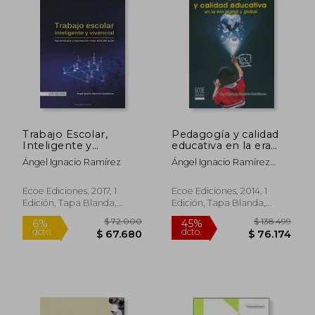
Trabajo Escolar,
Pedagogía y calidad
Inteligente y
educativa en la era
Vivencial: Aprendizaje
digital y global
Ángel Ignacio Ramírez
Ángel Ignacio Ramírez
y Formación más Allá
Castellanos
del Aula
Ecoe Ediciones, 2017, 1
Ecoe Ediciones, 2014, 1
Edición, Tapa Blanda,
Edición, Tapa Blanda,
Nuevo
Nuevo