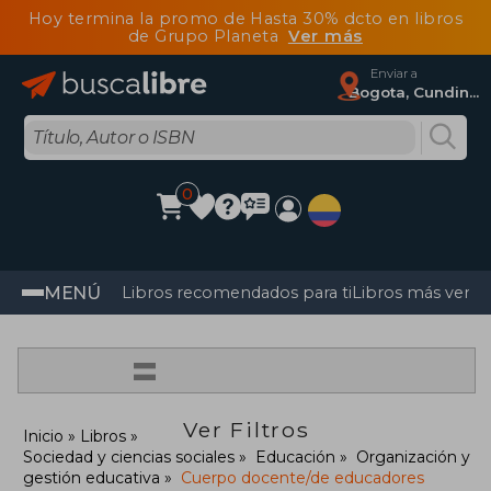
Hoy termina la promo de Hasta 30% dcto en libros
de Grupo Planeta
Ver más
Enviar a
Bogota, Cundinamarca
0
MENÚ
Libros recomendados para ti
Libros más vendi
=
Ver Filtros
Inicio
Libros
Sociedad y ciencias sociales
Educación
Organización y
gestión educativa
Cuerpo docente/de educadores