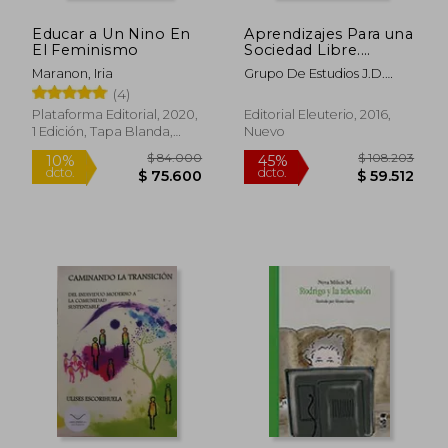
Educar a Un Nino En
Aprendizajes Para una
El Feminismo
Sociedad Libre.
Educación Anarquista
Maranon, Iria
Grupo De Estudios J.D.
Vol. 1
$ 196.285
$ 193.0
45%
45%
Gómez Rojas (Comp.)
(4)
dcto.
dcto.
$ 107.957
$ 106.1
Plataforma Editorial, 2020,
Editorial Eleuterio, 2016,
1 Edición, Tapa Blanda,
Nuevo
Nuevo