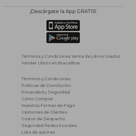
¡Descárgate la App GRATIS!
Términos y Condiciones Venta de Libros Usados
Vender Libros en Buscalibre
$ 101.000
$ 161.4
10%
45%
dcto.
dcto.
Términos y Condiciones
$ 90.900
$ 88.7
Políticas de Devolución
Privacidad y Seguridad
Cómo Comprar
Nuestras Formas de Pago
Opiniones de Clientes
Costos de Despacho
Seguridad Redes Sociales
Lista de autores