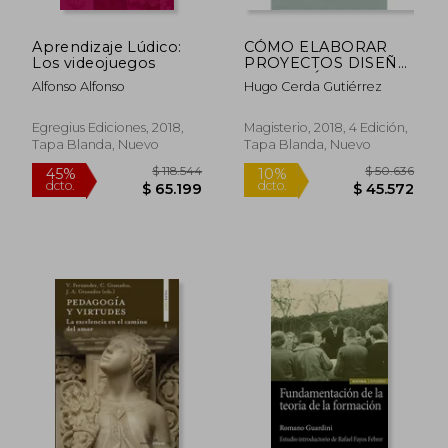
$ 79.000
$ 141.
10%
45%
dcto.
dcto.
$ 71.100
$ 77.5
Aprendizaje Lúdico:
CÓMO ELABORAR
Los videojuegos
PROYECTOS DISEÑO
EJECUCIÓN Y
Alfonso Alfonso
Hugo Cerda Gutiérrez
EVALUACIÓN DE
PROYECTOS
SOCIALES Y
Egregius Ediciones, 2018,
Magisterio, 2018, 4 Edición,
EDUCATIVOS
Tapa Blanda, Nuevo
Tapa Blanda, Nuevo