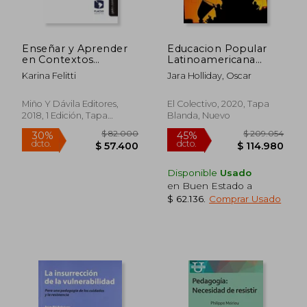
Enseñar y Aprender
Educacion Popular
en Contextos
Latinoamericana
Interculturales
Historia y Claves
Karina Felitti
Jara Holliday, Oscar
Eticas Politicas y
Pedagogicas
Miño Y Dávila Editores,
El Colectivo, 2020, Tapa
2018, 1 Edición, Tapa
Blanda, Nuevo
Blanda, Nuevo
Disponible
Usado
en Buen Estado a
$ 62.136
.
Comprar Usado