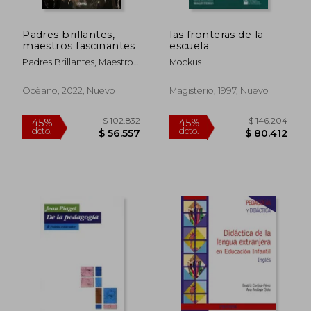
$ 89.000
$ 60.0
30%
60%
dcto.
dcto.
$ 62.300
$ 24.0
Padres brillantes,
las fronteras de la
maestros fascinantes
escuela
Padres Brillantes, Maestros
Mockus
Fascinantes
Océano, 2022, Nuevo
Magisterio, 1997, Nuevo