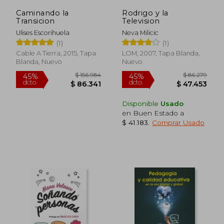
Caminando la
Rodrigo y la
Transicion
Television
Ulises Escorihuela
Neva Milicic
(1)
(1)
Cable A Tierra, 2015, Tapa
LOM, 2007, Tapa Blanda,
Blanda, Nuevo
Nuevo
$ 84.000
$ 108.2
10%
45%
dcto.
dcto.
$ 75.600
$ 59.5
Disponible
Usado
en Buen Estado a
$ 41.183
.
Comprar Usado