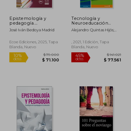
Epistemología y
Tecnología y
pedagogía.
Neuroeducación
Paradigmas de la
Desde un Enfoque
José Iván Bedoya Madrid
Alejandro Quintas Hijós;
pedagogía en la
Inclusivo (Universidad)
Cecilia Latorre Cosculluela
educación
Ecoe Ediciones, 2025, Tapa
, 2021, 1 Edición, Tapa
Blanda, Nuevo
Blanda, Nuevo
$ 141.021
$ 31.0
45%
10%
dcto.
dcto.
$ 77.561
$ 27.9