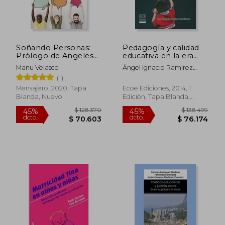
Soñando Personas:
Pedagogía y calidad
Prólogo de Ängeles
educativa en la era
Caso
digital y global
Manu Velasco
Ángel Ignacio Ramírez
Castellanos
(1)
$ 156.984
$ 86.2
45%
45%
Mensajero, 2020, Tapa
Ecoe Ediciones, 2014, 1
dcto.
dcto.
$ 86.341
$ 47.4
Blanda, Nuevo
Edición, Tapa Blanda,
Nuevo