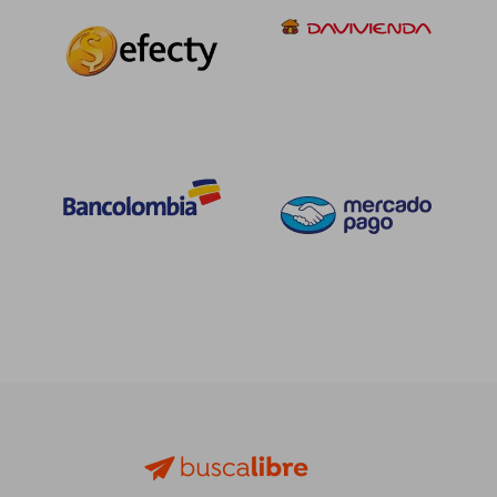
$ 82.000
$ 209.0
30%
45%
dcto.
dcto.
$ 57.400
$ 114.9