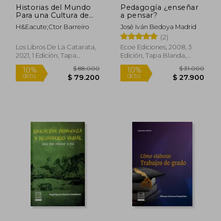
Historias del Mundo
Pedagogía ¿enseñar
Para una Cultura de
a pensar?
paz
H&Eacute;Ctor Barreiro
José Iván Bedoya Madrid
(2)
Los Libros De La Catarata,
Ecoe Ediciones, 2008, 3
2021, 1 Edición, Tapa
Edición, Tapa Blanda,
Blanda, Nuevo
Nuevo
$ 229.280
$ 49.0
45%
30%
dcto.
dcto.
$ 126.104
$ 34.3