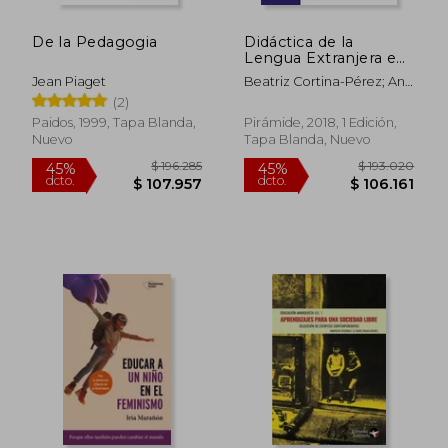
De la Pedagogia
Didáctica de la
$ 102.832
$ 146.2
45%
45%
Lengua Extranjera en
dcto.
dcto.
$ 56.557
$ 80.4
Educación Infantil:
Jean Piaget
Beatriz Cortina-Pérez; Ana
Inglés (Psicología)
Andúgar Soto
(2)
Paidos, 1999, Tapa Blanda,
Pirámide, 2018, 1 Edición,
Nuevo
Tapa Blanda, Nuevo