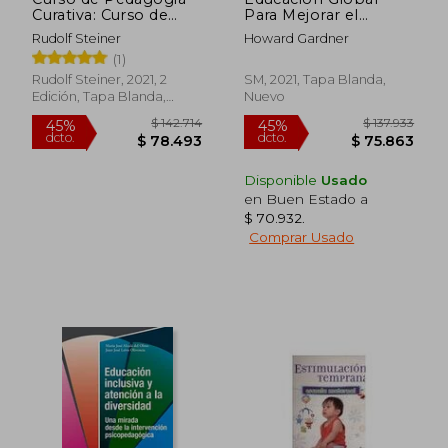
Curativa: Curso de
Para Mejorar el
Educacion Especial
Mundo: Cómo
Rudolf Steiner
Howard Gardner
Impulsar la
(1)
Ciudadanía Global
Desde la Escuela
Rudolf Steiner, 2021, 2
SM, 2021, Tapa Blanda,
Edición, Tapa Blanda,
Nuevo
Nuevo
Disponible
Usado
en Buen Estado a
$ 70.932
.
Comprar Usado
$ 88.000
$ 31.0
10%
10%
dcto.
dcto.
$ 79.200
$ 27.9