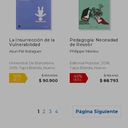
$ 150.385
$ 146.2
45%
50%
dcto.
dcto.
$ 82.712
$ 73.1
La Insurrección de la
Pedagogía: Necesidad
Vulnerabilidad
de Resistir
Asun Pié Balaguer
Philippe Meirieu
Universitat De Barcelona,
Editorial Popular, 2018,
2019, Tapa Blanda, Nuevo
Tapa Blanda, Nuevo
1
2
3
4
Página Siguiente