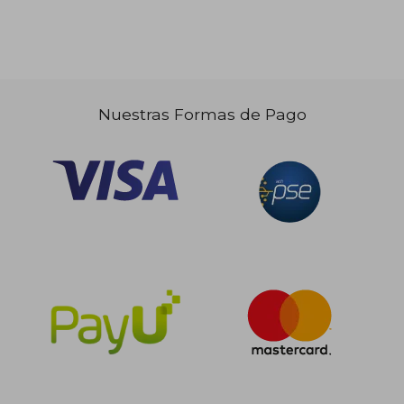
$ 146.196
$ 109.0
45%
30%
dcto.
dcto.
$ 80.408
$ 76.3
Nuestras Formas de Pago