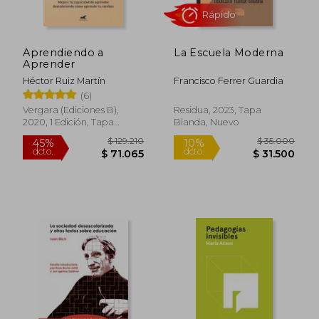
Aprendiendo a
La Escuela Moderna
Aprender
Héctor Ruiz Martín
Francisco Ferrer Guardia
(6)
Vergara (Ediciones B),
Residua, 2023, Tapa
Rápido
2020, 1 Edición, Tapa
Blanda, Nuevo
Blanda, Nuevo
$ 129.210
$ 35.0
45%
10%
dcto.
dcto.
$ 71.065
$ 31.5