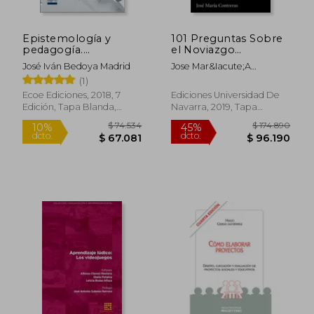
Epistemología y
101 Preguntas Sobre
pedagogía.
el Noviazgo
Paradigmas de la
(Astrolabio
José Iván Bedoya Madrid
Jose Mar&Iacute;A
pedagogía en la
Educación)
Contreras Luz&Oacute;N
(1)
educación - 7ma
edición
Ecoe Ediciones, 2018, 7
Ediciones Universidad De
Edición, Tapa Blanda,
Navarra, 2019, Tapa
Nuevo
Blanda, Nuevo