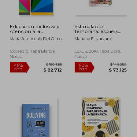
Educacion Inclusiva y
estimulacion
Atencion a la
temprana: escuela
Diversidad: Una
maternal
Maria Jose Alcala Del Olmo
Mariana E. Narvarte
Mirada Desde la
Intervencion
Psicopedagogica
Octaedro, Tapa Blanda,
LEXUS, 2010, Tapa Dura,
Nuevo
Nuevo
$ 64.626
$ 161.0
10%
45%
dcto.
dcto.
$ 58.163
$ 88.5