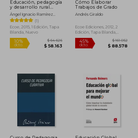
Educación, pedagogía
Cómo Elaborar
y desarrollo rural.
Trabajos de Grado
Ideas para construir la
Ángel Ignacio Ramírez
Andrés Giraldo
paz
Castellanos
(1)
Ecoe, 2015, 1 Edición, Tapa
Ecoe Ediciones, 2012, 2
Blanda, Nuevo
Edición, Tapa Blanda,
Nuevo
$ 281.225
$ 85.0
45%
10%
dcto.
dcto.
$ 154.674
$ 76.5
Curso de Pedagogia
Educación Global