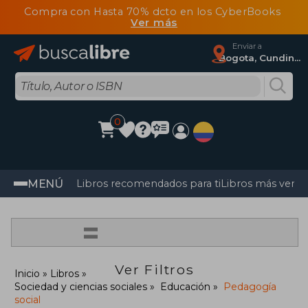
Compra con Hasta 70% dcto en los CyberBooks
Ver más
Enviar a
Bogota, Cundinamarca
0
MENÚ
Libros recomendados para ti
Libros más vendi
=
Ver Filtros
Inicio
Libros
Sociedad y ciencias sociales
Educación
Pedagogía
social