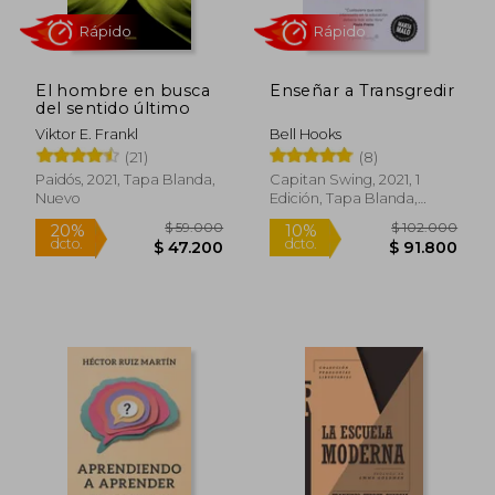
El hombre en busca
Enseñar a Transgredir
del sentido último
Viktor E. Frankl
Bell Hooks
Rápido
Rápido
(21)
(8)
Paidós, 2021, Tapa Blanda,
Capitan Swing, 2021, 1
Nuevo
Edición, Tapa Blanda,
Nuevo
$ 59.000
$ 102.0
20%
10%
dcto.
dcto.
$ 47.200
$ 91.8