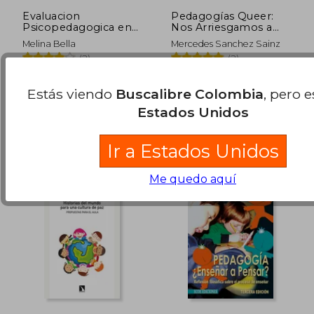
Evaluacion
Pedagogías Queer:
Psicopedagogica en
Nos Arriesgamos a
Niños de 6 a 12 Años
Hacer Otra
Melina Bella
Mercedes Sanchez Sainz
Perfil
Educación?
(2)
(2)
Akadia Editorial, 2023, 1
Los Libros De La Catarata,
Edición, Tapa Blanda,
2019, 1 Edición, Tapa
$ 66.948
$ 116.
Estás viendo
Buscalibre Colombia
, pero 
10%
45%
Nuevo
Blanda, Nuevo
dcto.
dcto.
$ 60.253
$ 63.8
Estados Unidos
Ir a Estados Unidos
Me quedo aquí