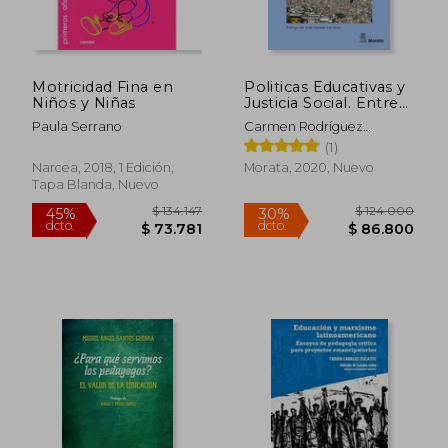
Motricidad Fina en
Politicas Educativas y
Niños y Niñas
Justicia Social. Entre
lo Global y lo Loca l
Paula Serrano
Carmen Rodríguez
Martínez
(1)
Narcea, 2018, 1 Edición,
Morata, 2020, Nuevo
Tapa Blanda, Nuevo
$ 128.370
$ 138.4
45%
45%
dcto.
dcto.
$ 70.603
$ 76.1