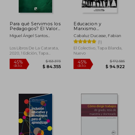
Para qué Servimos los
Educacion y
Pedagogos? El Valor
Marxismo
de la Educación: 769
Latinoamericano
Miguel Ángel Santos
Cabaluz Ducasse, Fabian
(Mayor)
Ensayos de
Guerra
(1)
Pedagogia Critica
Para Proyectos
Los Libros De La Catarata,
El Colectivo, Tapa Blanda,
Emancipatorios
2020, 1 Edición, Tapa
Nuevo
Blanda, Nuevo
$ 134.147
$ 124.0
45%
30%
dcto.
dcto.
$ 73.781
$ 86.8