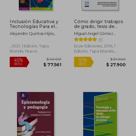
Inclusión Educativa y
Cómo dirigir trabajos
Tecnologías Para el
de grado, tesis de
Aprendizaje
maestría y doctorado
Alejandro Quintas Hijós;
Miguel Angel Gómez
(Universidad)
Cecilia Latorre Cosculluela
Mendoza, Jean Pierre
(1)
Deslauriers, María Victoria
, 2021, 1 Edición, Tapa
Ecoe Ediciones, 2016, 1
Alzate Piedrahita
Blanda, Nuevo
Edición, Tapa Blanda,
Nuevo
$ 153.373
$ 172.5
45%
45%
dcto.
dcto.
$ 84.355
$ 94.9