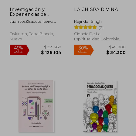
Investigación y
LA CHISPA DIVINA
Experiencias de
Innovación
Juan Jos&Eacute; Leiva
Rajinder Singh
Pedagógica Inclusiva
Olivencia
$ 118.544
$ 50.6
(2)
45%
10%
en una Sociedad
dcto.
dcto.
$ 65.199
$ 45.5
Intercultural y en red
Dykinson, Tapa Blanda,
Ciencia De La
Nuevo
Espiritualidad Colombia,
2023, 1 Edición, Tapa
Blanda, Nuevo