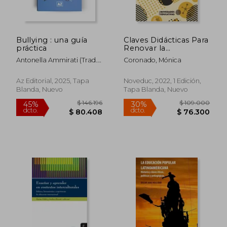
Bullying : una guía
Claves Didácticas Para
práctica
Renovar la
Enseñanza - Planificar
Antonella Ammirati (trad.
Coronado, Mónica
Estratégicamente /
Leonora Madalena
Diseñar Materiales y
Carbajal)
Entornos
Az Editorial, 2025, Tapa
Noveduc, 2022, 1 Edición,
Estimulantes /
Blanda, Nuevo
Tapa Blanda, Nuevo
Gestionar un Aula
Activa / Evaluar con
Sentido
$ 142.714
$ 137.9
45%
45%
dcto.
dcto.
$ 78.493
$ 75.8