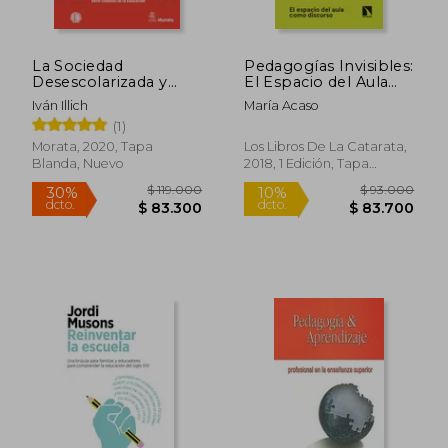
La Sociedad
Pedagogías Invisibles:
Desescolarizada y
El Espacio del Aula
Otros Textos Sobre
Como Discurso (Arte
Iván Illich
María Acaso
Educación
+ Educación)
(1)
Morata, 2020, Tapa
Los Libros De La Catarata,
Blanda, Nuevo
2018, 1 Edición, Tapa
Blanda, Nuevo
$ 119.000
$ 93.0
30%
10%
dcto.
dcto.
$ 83.300
$ 83.7