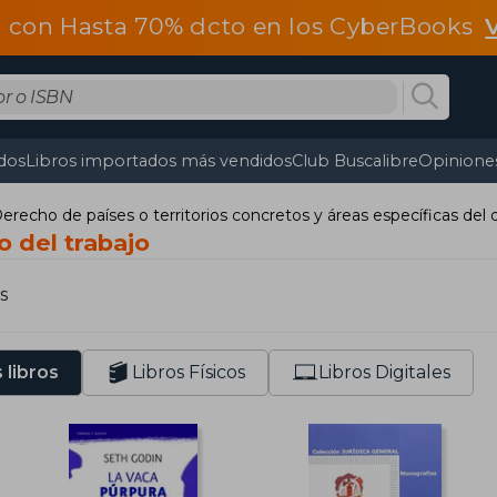
 con Hasta 70% dcto en los CyberBooks
dos
Libros importados más vendidos
Club Buscalibre
Opiniones
erecho de países o territorios concretos y áreas específicas del
 del trabajo
s
 libros
Libros Físicos
Libros Digitales