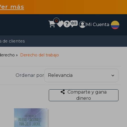
Ver más
0
Mi Cuenta
 de clientes
 derecho
Derecho del trabajo
Ordenar por
Comparte y gana
dinero