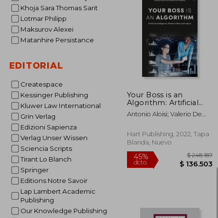
Khoja Sara Thomas Sarit
Lotmar Philipp
Maksurov Alexei
Matanhire Persistance
EDITORIAL
Createspace
Your Boss is an
Kessinger Publishing
Algorithm: Artificial
Kluwer Law International
Intelligence, Platform
Antonio Aloisi; Valerio De
Grin Verlag
Work and Labour (en
Stefano
Inglés)
Edizioni Sapienza
Hart Publishing, 2022, Tapa
Verlag Unser Wissen
Blanda, Nuevo
Sciencia Scripts
Tirant Lo Blanch
Springer
Editions Notre Savoir
Lap Lambert Academic
Publishing
Our Knowledge Publishing