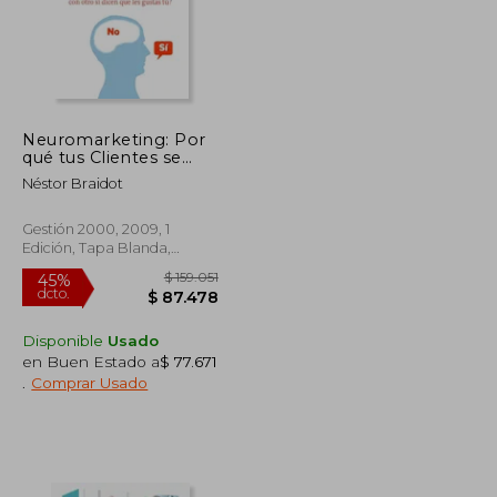
Neuromarketing: Por
qué tus Clientes se
Acuestan con Otros si
Néstor Braidot
Dicen que les Gustas
tú? (Marketing y
Ventas)
Gestión 2000, 2009, 1
Edición, Tapa Blanda,
Nuevo
Disponible
Usado
en Buen Estado a
$ 77.671
.
Comprar Usado
$ 414.764
$ 159.051
45%
dcto.
$ 228.120
$ 87.478