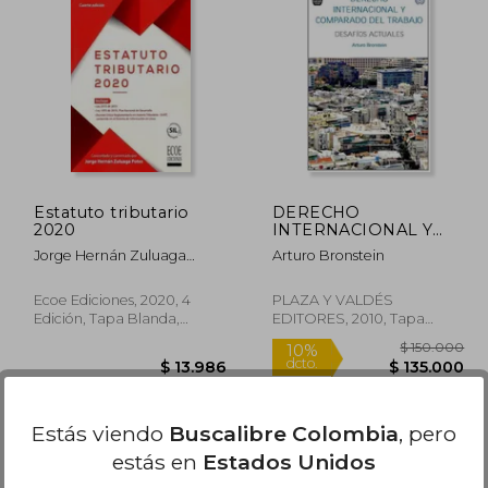
Estatuto tributario
DERECHO
2020
INTERNACIONAL Y
COMPARADO DEL
Jorge Hernán Zuluaga
Arturo Bronstein
TRABAJO: Desafíos
Potes
Actuales
Ecoe Ediciones, 2020, 4
PLAZA Y VALDÉS
Edición, Tapa Blanda,
EDITORES, 2010, Tapa
Nuevo
Blanda, Nuevo
Estás viendo
Buscalibre Colombia
, pero
estás en
Estados Unidos