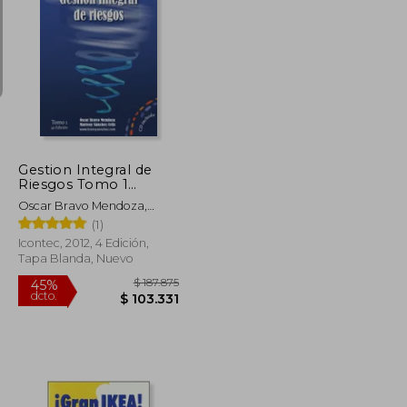
$ 150.000
$ 204.757
45%
dcto.
$ 135.000
$ 112.616
Gestion Integral de
Riesgos Tomo 1
(Incluye cd con
Oscar Bravo Mendoza,
Multiples Ejercicios
Marleny Sánchez Celis
(1)
Resueltos)
Icontec, 2012, 4 Edición,
Tapa Blanda, Nuevo