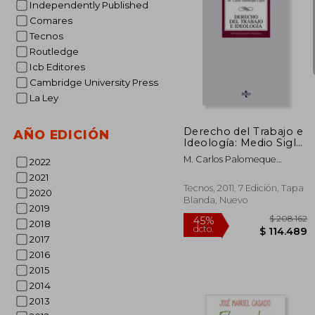
Independently Published
Comares
Tecnos
Routledge
Icb Editores
$ 2
45%
Cambridge University Press
dcto.
$ 13
La Ley
Derecho del Trabajo e
AÑO EDICIÓN
Ideología: Medio Siglo
de Formación
M. Carlos Palomeque
2022
Ideológica del
L&Oacute;Pez
Derecho del Trabajo
2021
en España (1873-1923)
Tecnos, 2011, 7 Edición, Tapa
2020
(Derecho - Biblioteca
Blanda, Nuevo
2019
Universitaria de
Editorial Tecnos)
2018
2017
2016
2015
2014
2013