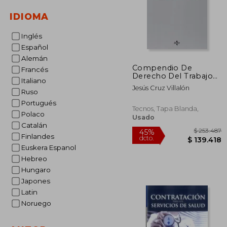
IDIOMA
Inglés
Español
Alemán
Compendio De
Francés
Derecho Del Trabajo
Italiano
(Derecho - Biblioteca
Jesús Cruz Villalón
Universitaria De
Ruso
Editorial Tecnos)
Portugués
Tecnos, Tapa Blanda,
Polaco
Usado
Catalán
Finlandes
Euskera Espanol
Hebreo
Hungaro
Japones
Latin
$ 2
45%
Noruego
dcto.
$ 13