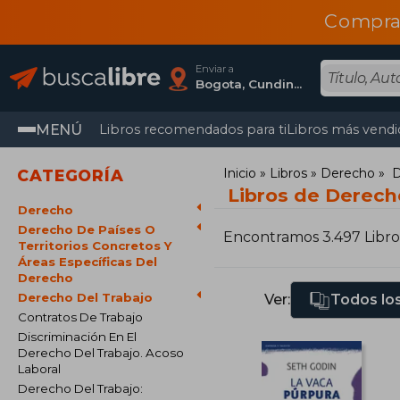
Compra
Enviar a
Bogota, Cundinamarca
MENÚ
Libros recomendados para ti
Libros más vendi
Inicio
Libros
Derecho
D
CATEGORÍA
Libros de Derecho
Derecho
Derecho De Países O
Encontramos 3.497 Libro
Territorios Concretos Y
Áreas Específicas Del
Derecho
Derecho Del Trabajo
Ver:
Todos los
Contratos De Trabajo
Discriminación En El
Derecho Del Trabajo. Acoso
Laboral
Derecho Del Trabajo: