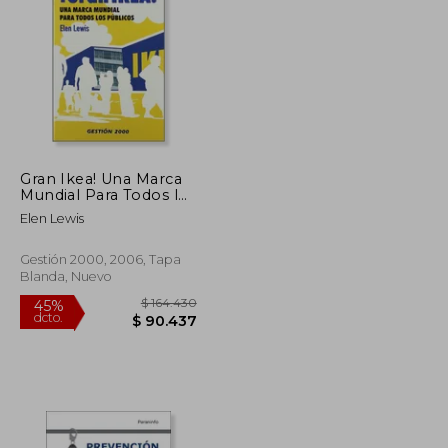
$ 169.612
$ 187.875
45%
dcto.
$ 93.286
$ 103.331
Gran Ikea! Una Marca
Mundial Para Todos los
Públicos (Marketing y
Elen Lewis
Ventas)
Gestión 2000, 2006, Tapa
Blanda, Nuevo