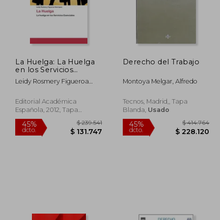
La Huelga: La Huelga
Derecho del Trabajo
en los Servicios
Esenciales
Leidy Rosmery Figueroa
Montoya Melgar, Alfredo
Henriquez
Editorial Académica
Tecnos, Madrid,, Tapa
Española, 2012, Tapa
Blanda,
Usado
Blanda, Nuevo
$ 239.541
45%
45%
dcto.
dcto.
4.955
$ 131.747