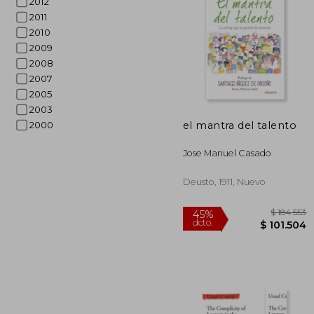
2012
2011
2010
2009
2008
2007
2005
$ 2
45%
2003
dcto.
$ 11
el mantra del talento
2000
Jose Manuel Casado
Deusto, 1911, Nuevo