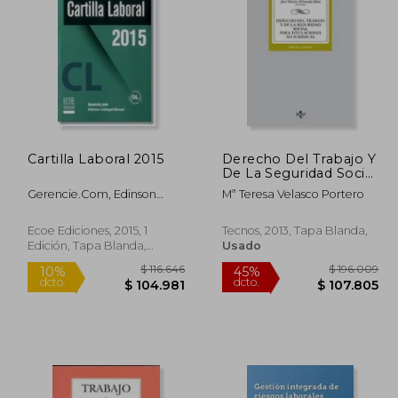
08.162
45%
dcto.
4.489
$ 9.990
Cartilla Laboral 2015
Derecho Del Trabajo Y
De La Seguridad Social
Para Titulaciones No
Gerencie.com, Edinson
Mª Teresa Velasco Portero
Jurídicas (Derecho -
Sabogal
Biblioteca Universitaria
De Editorial Tecnos)
Ecoe Ediciones, 2015, 1
Tecnos, 2013, Tapa Blanda,
Edición, Tapa Blanda,
Usado
Nuevo