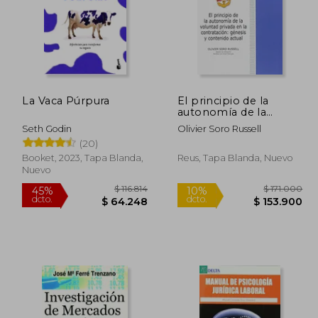
La Vaca Púrpura
El principio de la
autonomía de la
voluntad privada en la
Seth Godin
Olivier Soro Russell
contratación: génesis y
(20)
contenido actual
(Jurídica General-
Booket, 2023, Tapa Blanda,
Reus, Tapa Blanda, Nuevo
Monografías)
Nuevo
83.354
$ 116.814
45%
10%
dcto.
dcto.
5.845
$ 64.248