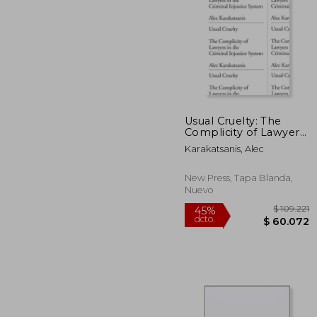
Usual Cruelty: The
Complicity of Lawyers
$ 
45%
in the Criminal
dcto.
$ 10
Karakatsanis, Alec
Injustice System (en
Inglés)
New Press, Tapa Blanda,
Nuevo