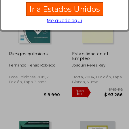
Ir a Estados Unidos
Me quedo aquí
48.187
10%
dcto.
6.503
$ 13.986
Riesgos químicos
Estabilidad en el
Empleo
Fernando Henao Robledo
Joaquín Pérez Rey
Ecoe Ediciones, 2015, 2
Trotta, 2004, 1 Edición, Tapa
Edición, Tapa Blanda,
Blanda, Nuevo
Nuevo