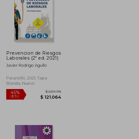
Prevencion de Riesgos
Laborales (2ª ed. 2021)
$ 196.009
$ 164.430
45%
dcto.
$ 107.805
$ 90.437
Javier Rodrigo Agullo
Paraninfo, 2021, Tapa
Blanda, Nuevo