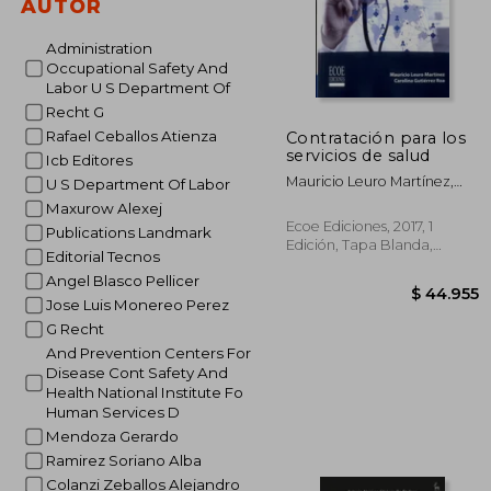
AUTOR
Administration
Occupational Safety And
Labor U S Department Of
Recht G
Rafael Ceballos Atienza
Contratación para los
servicios de salud
Icb Editores
Mauricio Leuro Martínez,
U S Department Of Labor
Carolina Gutiérrez
Maxurow Alexej
Ecoe Ediciones, 2017, 1
Publications Landmark
Edición, Tapa Blanda,
Editorial Tecnos
Nuevo
Angel Blasco Pellicer
Jose Luis Monereo Perez
G Recht
And Prevention Centers For
Disease Cont Safety And
Health National Institute Fo
Human Services D
Mendoza Gerardo
Ramirez Soriano Alba
Colanzi Zeballos Alejandro
$ 4