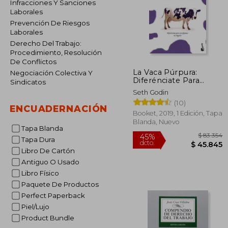
Infracciones Y Sanciones
Laborales
Prevención De Riesgos
Laborales
Derecho Del Trabajo:
Procedimiento, Resolución
De Conflictos
La Vaca Púrpura:
Negociación Colectiva Y
Diferénciate Para
Sindicatos
Transformar Tu
Seth Godin
Negocio
(10)
ENCUADERNACIÓN
Booket, 2019, 1 Edición, Tapa
Blanda, Nuevo
Tapa Blanda
Tapa Dura
Libro De Cartón
Antiguo O Usado
Libro Físico
$ 
45%
dcto.
Paquete De Productos
$ 4
Perfect Paperback
Piel/Lujo
Product Bundle