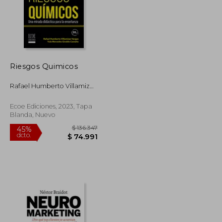
Riesgos Quimicos
Rafael Humberto Villamizar
Vargas, Yula Mercedes
Giraldo Castaño
Ecoe Ediciones, 2023, Tapa
Blanda, Nuevo
$ 164.729
$ 136.347
45%
dcto.
$ 90.601
$ 74.991