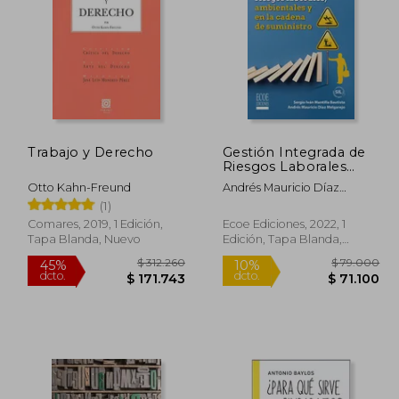
Trabajo y Derecho
Gestión Integrada de
Riesgos Laborales
184.553
$ 116.646
10%
45%
Ambientales y en la
dcto.
dcto.
1.504
$ 104.981
Otto Kahn-Freund
Andrés Mauricio Díaz
Cadena de Suministro
Melgarejo | Sergio Iván
(1)
Mantilla Bautista
Comares, 2019, 1 Edición,
Ecoe Ediciones, 2022, 1
Tapa Blanda, Nuevo
Edición, Tapa Blanda,
Nuevo