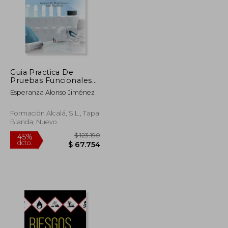
Guia Practica De
Pruebas Funcionales
Para Salud Laboral
Esperanza Alonso Jiménez
Formación Alcalá, S.L., Tapa
Blanda, Nuevo
$ 171.000
$ 123.190
45%
dcto.
$ 153.900
$ 67.754