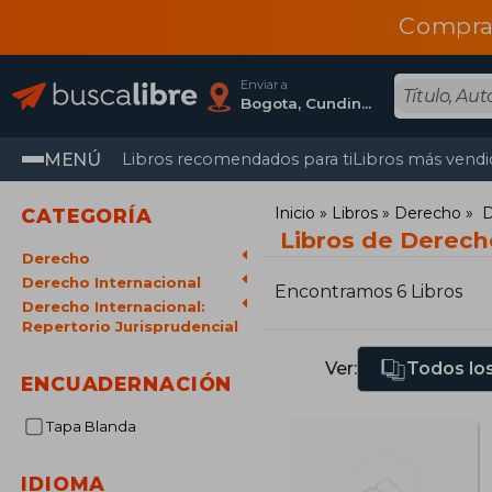
Compra
Enviar a
Bogota, Cundinamarca
MENÚ
Libros recomendados para ti
Libros más vendi
Inicio
Libros
Derecho
D
CATEGORÍA
Libros de Derecho
Derecho
Derecho Internacional
Encontramos 6 Libros
Derecho Internacional:
Repertorio Jurisprudencial
Ver:
Todos los
ENCUADERNACIÓN
Tapa Blanda
IDIOMA