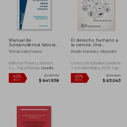
Manual de
El derecho humano a
Jurisprudencia laboral
la ciencia: Una
Parte segunda
introducción a su
Tomás Sala Franco
Rosillo Martínez, Alejandro
Derecho colectivo
contenido
(Laboral Práctico Serie
Monografías)
Editorial Tirant Lo Blanch,
Centro De Estudios Jurídicos
S.L., Tapa Blanda,
Usado
Y Sociales Mispa, 2025, Tapa
Blanda, Nuevo
827.771
$ 1.167.161
45%
45%
dcto.
dcto.
5.274
$ 641.938