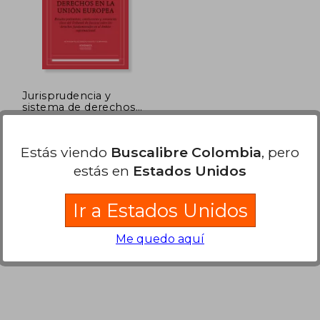
Jurisprudencia y
sistema de derechos
en la Unión Europea
Miryam Rodríguez-
Izquierdo Serrano
Estás viendo
Buscalibre Colombia
, pero
Athenaica Ediciones
Universitarias, Tapa Blanda,
estás en
Estados Unidos
Nuevo
Ir a Estados Unidos
Me quedo aquí
45.019
$ 251.993
45%
dcto.
4.761
$ 138.596