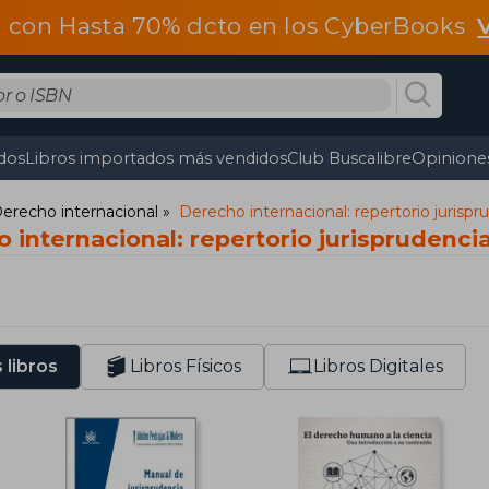
 con Hasta 70% dcto en los CyberBooks
dos
Libros importados más vendidos
Club Buscalibre
Opiniones
erecho internacional
Derecho internacional: repertorio jurispr
 internacional: repertorio jurisprudencia
 libros
Libros Físicos
Libros Digitales