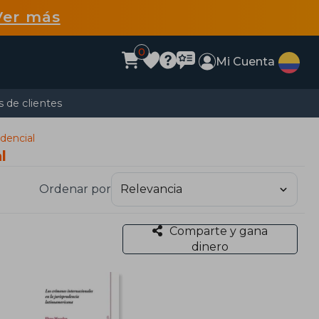
Ver más
0
Mi Cuenta
 de clientes
udencial
l
Ordenar por
Comparte y gana
dinero