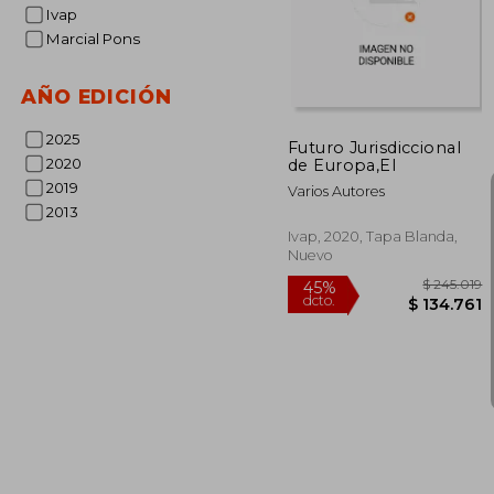
Ivap
Marcial Pons
AÑO EDICIÓN
2025
Futuro Jurisdiccional
2020
de Europa,El
2019
Varios Autores
2013
Ivap, 2020, Tapa Blanda,
Nuevo
$ 2
45%
dcto.
$ 13