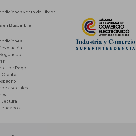
ondiciones Venta de Libros
s en Buscalibre
ondiciones
 Devolución
 Seguridad
ar
rmas de Pago
 Clientes
espacho
edes Sociales
res
a Lectura
omendados