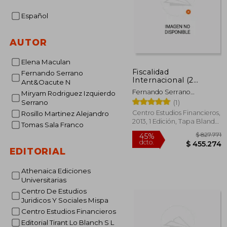
Español
AUTOR
Elena Maculan
Fiscalidad
Fernando Serrano
Internacional (2
Ant&Oacute N
Volúmenes) (Fiscalidad
Fernando Serrano
Miryam Rodriguez Izquierdo
Internacional (Obra
Ant&Oacute;N
(1)
Serrano
Completa))
Centro Estudios Financieros,
Rosillo Martinez Alejandro
2013, 1 Edición, Tapa Blanda,
Tomas Sala Franco
Nuevo
EDITORIAL
Athenaica Ediciones
$ 
45%
Universitarias
dcto.
$ 45
Centro De Estudios
Juridicos Y Sociales Mispa
Centro Estudios Financieros
Editorial Tirant Lo Blanch S L