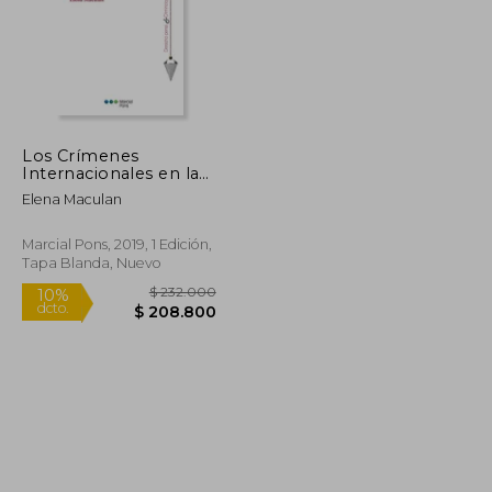
Los Crímenes
Internacionales en la
Jurisprudencia
Elena Maculan
Latinoamericana
Marcial Pons, 2019, 1 Edición,
Tapa Blanda, Nuevo
$ 114.624
$ 232.000
10%
dcto.
$ 63.043
$ 208.800