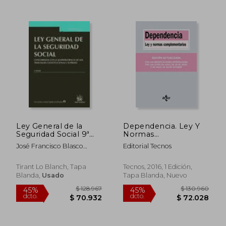
$ 955.976
$ 1.589.
45%
45%
dcto.
dcto.
$ 525.787
$ 874.2
Ley General de la
Dependencia. Ley Y
Seguridad Social 9ª
Normas
Edición 2015 (Textos
Complementarias
José Francisco Blasco
Editorial Tecnos
Legales)
(Derecho - Biblioteca
Lahoz
De Textos Legales)
Tirant Lo Blanch, Tapa
Tecnos, 2016, 1 Edición,
Blanda,
Usado
Tapa Blanda, Nuevo