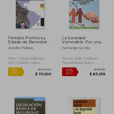
Partidos Políticos y
La Sociedad
Estado de Bienestar
Vulnerable: Por una
en América Latina
Ciudadanía
Jennifer Pribble
Fernando Gil Villa
Consciente de la
Exclusión y la
Inseguridad Sociales
Miño Y Dávila Editores,
Tecnos, 2016, 1ª Edición,
2017, 1 Edición, Tapa
Tapa Blanda, Nuevo
Blanda, Nuevo
$ 75.000
$ 151.
6%
45%
dcto.
dcto.
$ 70.500
$ 83.2