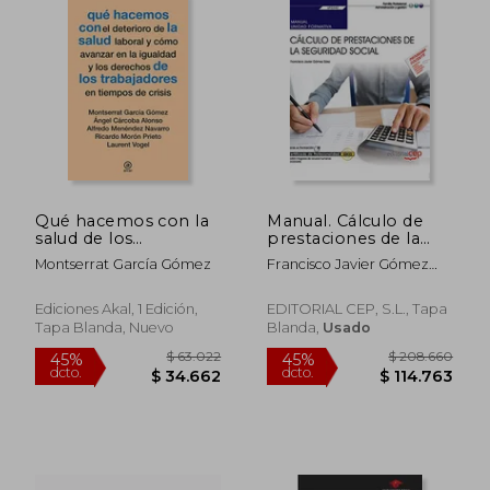
Qué hacemos con la
Manual. Cálculo de
salud de los
prestaciones de la
$ 155.864
$ 472.3
45%
45%
trabajadores en
Seguridad Social
Montserrat García Gómez
Francisco Javier Gómez
dcto.
dcto.
$ 85.725
$ 259.7
tiempos de crisis
(UF0342). Certificados
Sáez
de profesionalidad.
Gestión integrada de
Ediciones Akal, 1 Edición,
EDITORIAL CEP, S.L., Tapa
recursos humanos
Tapa Blanda, Nuevo
Blanda,
Usado
(ADGD0208)