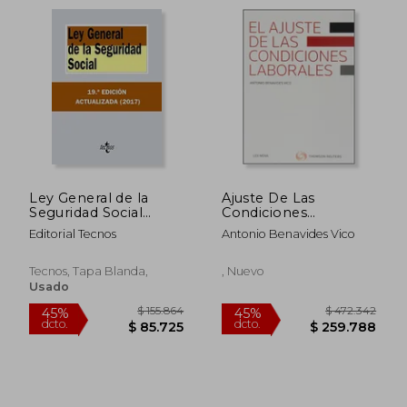
$ 226.600
$ 203.9
6%
45%
dcto.
dcto.
$ 213.004
$ 112.1
Ley General de la
Ajuste De Las
Seguridad Social
Condiciones
(Derecho - Biblioteca
Laborales, El
Editorial Tecnos
Antonio Benavides Vico
De Textos Legales)
Tecnos, Tapa Blanda,
, Nuevo
Usado