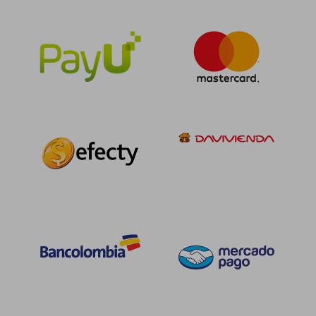
$ 187.741
$ 311.
45%
45%
dcto.
dcto.
$ 103.257
$ 171.5