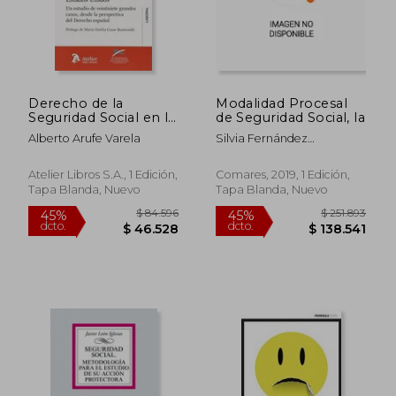
$ 196.009
$ 129.7
45%
50%
dcto.
dcto.
$ 107.805
$ 64.8
Derecho de la
Modalidad Procesal
Seguridad Social en la
de Seguridad Social, la
jurisprudencia de la
Alberto Arufe Varela
Silvia Fernández
Corte Suprema de los
Fernández
Estados Unidos.: Un
estudio de veintisiete
Atelier Libros S.A., 1 Edición,
Comares, 2019, 1 Edición,
grandes casos, desde
Tapa Blanda, Nuevo
Tapa Blanda, Nuevo
la perspectiva del
Derecho español.
(Atelier Laboral)