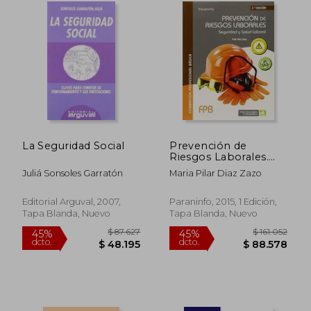
$ 219.119
$ 278.6
45%
45%
dcto.
dcto.
$ 120.516
$ 153.2
La Seguridad Social
Prevención de
Riesgos Laborales.
Seguridad y Salud
Juliá Sonsoles Garratón
Maria Pilar Diaz Zazo
Laboral
Editorial Arguval, 2007,
Paraninfo, 2015, 1 Edición,
Tapa Blanda, Nuevo
Tapa Blanda, Nuevo