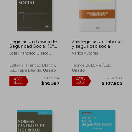
Legislación básica de
245 legislacion laboral
Seguridad Social 10ª
y seguridad social
Ed. 2013 (Textos
José Francisco Blasco
Varios Autores
Legales)
Lahoz
Editorial Tirant Lo Blanch,
Tecnos, 2012, Piel/lujo,
S.L., Tapa Blanda,
Usado
Usado
$ 173.794
$ 196.0
45%
45%