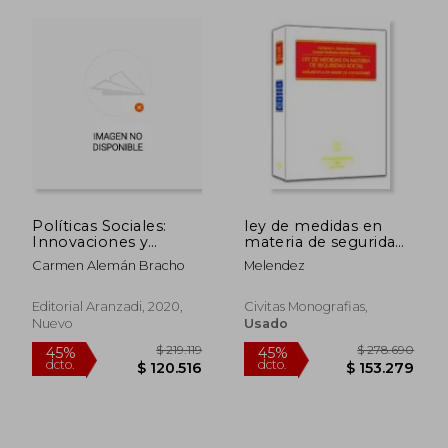
$ 235.058
$ 278.6
45%
45%
dcto.
dcto.
$ 129.282
$ 153.2
Políticas Sociales:
ley de medidas en
Innovaciones y
materia de seguridad
Cambios (Papel + E-
social
Carmen Alemán Bracho
Melendez
Book)
Editorial Aranzadi, 2020,
Civitas Monografias,
Nuevo
Usado