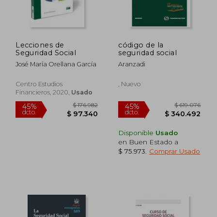
Lecciones de
código de la
Seguridad Social
seguridad social
José María Orellana García
Aranzadi
Centro Estudios
, Nuevo
Financieros, 2020,
Usado
$ 659.400
$ 128.9
6%
45%
dcto.
dcto.
$ 619.836
$ 70.9
Disponible
Usado
en Buen Estado a
$ 75.973
.
Comprar Usado