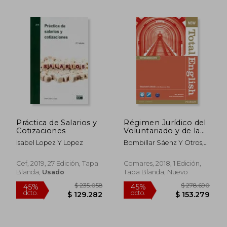
Práctica de Salarios y
Régimen Jurídico del
Cotizaciones
Voluntariado y de la
Cooperación al
Isabel Lopez Y Lopez
Bombillar Sáenz Y Otros,
Desarrollo
Francisco Miguel,López
Bustos Y Otros, Francisco L.
Cef, 2019, 27 Edición, Tapa
Comares, 2018, 1 Edición,
Blanda,
Usado
Tapa Blanda, Nuevo
$ 242.330
45%
dcto.
$ 133.281
$ 98.9