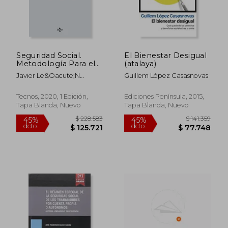
Seguridad Social.
El Bienestar Desigual
$ 84.596
$ 251.8
45%
45%
Metodología Para el
(atalaya)
dcto.
dcto.
$ 46.528
$ 138.5
Estudio de su Acción
Javier Le&Oacute;N
Guillem López Casasnovas
Protectora
Iglesias
Tecnos, 2020, 1 Edición,
Ediciones Península, 2015,
Tapa Blanda, Nuevo
Tapa Blanda, Nuevo