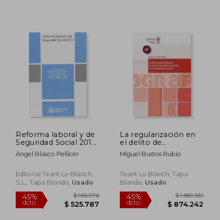
Reforma laboral y de
La regularización en
Seguridad Social 2013
el delito de
(Reformas)
defraudación a la
Ángel Blasco Pellicer
Miguel Bustos Rubio
Seguridad Social
$ 138.331
$ 34.0
Editorial Tirant Lo Blanch,
Tirant Lo Blanch, Tapa
45%
6%
dcto.
dcto.
$ 76.082
$ 31.9
S.L., Tapa Blanda,
Usado
Blanda,
Usado