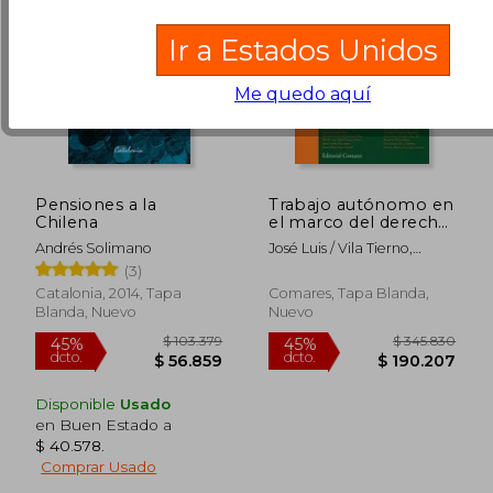
Ir a Estados Unidos
Me quedo aquí
Pensiones a la
Trabajo autónomo en
Chilena
el marco del derecho
del trabajo y de la
Andrés Solimano
José Luis / Vila Tierno,
Seguridad Social, E
Francisco Monereo Pérez
(3)
Catalonia, 2014, Tapa
Comares, Tapa Blanda,
Blanda, Nuevo
Nuevo
$ 63.022
$ 208.6
45%
45%
dcto.
dcto.
$ 34.662
$ 114.7
Disponible
Usado
en Buen Estado a
$ 40.578
.
Comprar Usado