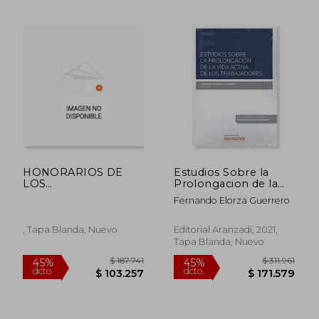
$ 239.000
$ 218.0
6%
6%
dcto.
dcto.
$ 224.660
$ 204.9
HONORARIOS DE
Estudios Sobre la
LOS
Prolongacion de la
ORDENAMIENTOS
Vida Activa de los
Fernando Elorza Guerrero
NORTEAMERICANO
Trabajado
ESPAÃ‘OL Y
PORTUGUES
, Tapa Blanda, Nuevo
Editorial Aranzadi, 2021,
Tapa Blanda, Nuevo