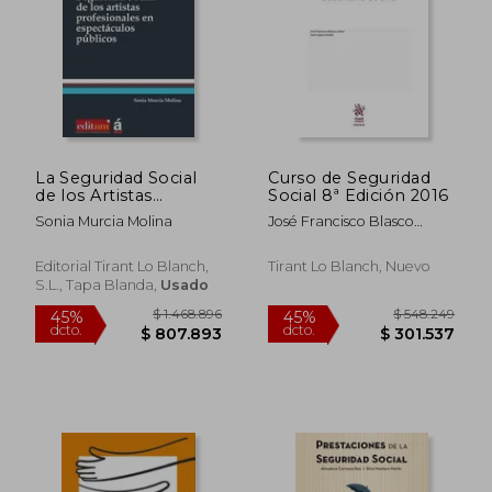
La Seguridad Social
Curso de Seguridad
de los Artistas
Social 8ª Edición 2016
Profesionales en
Sonia Murcia Molina
José Francisco Blasco
Espectáculos
Lahoz
Públicos
$ 176.982
$ 619.0
(Monografías)
45%
45%
Editorial Tirant Lo Blanch,
Tirant Lo Blanch, Nuevo
dcto.
dcto.
$ 97.340
$ 340.4
S.L., Tapa Blanda,
Usado