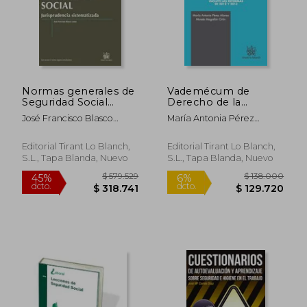
dcto.
dcto.
$ 95.587
$ 107.8
Normas generales de
Vademécum de
Seguridad Social
Derecho de la
Jurisprudencia
Seguridad Social 2ª
José Francisco Blasco
María Antonia Pérez
Sistematizada 1ª Ed.
Ed. 2013
Lahoz
Alonso
2013 (Textos Legales)
Editorial Tirant Lo Blanch,
Editorial Tirant Lo Blanch,
S.L., Tapa Blanda, Nuevo
S.L., Tapa Blanda, Nuevo