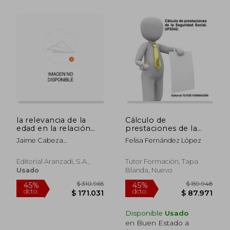
$ 77.167
$ 326.1
45%
6%
dcto.
dcto.
$ 42.442
$ 306.5
la relevancia de la
Cálculo de
edad en la relación
prestaciones de la
laboral y de seguridad
Seguridad Social.
Jaime Cabeza
Felisa Fernández López
social
UF0342.
Pereiro,maría Amparo
Ballester Pastor,marta
Editorial Aranzadi, S.a.,
Tutor Formación, Tapa
Fernández Prieto
Usado
Blanda, Nuevo
Disponible
Usado
en Buen Estado a