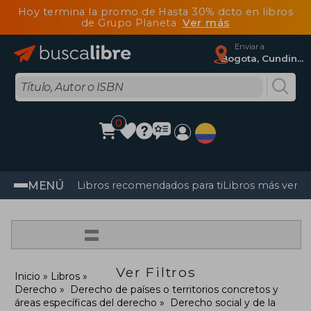
Hoy termina la promo de Hasta 30% dcto en libros
de Grupo Planeta
Ver más
Enviar a
Bogota, Cundinamarca
0
MENÚ
Libros recomendados para ti
Libros más vendi
=
Ver Filtros
Inicio
Libros
Derecho
Derecho de países o territorios concretos y
áreas específicas del derecho
Derecho social y de la