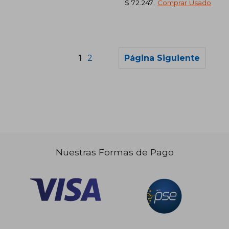
$ 72.247
.
Comprar Usado
1
2
Página Siguiente
$ 128.967
$ 130.9
45%
45%
dcto.
dcto.
$ 70.932
$ 72.0
Nuestras Formas de Pago