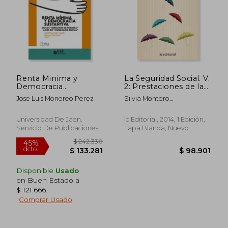
Renta Minima y
La Seguridad Social. V.
Democracia
2: Prestaciones de la
Sustantiva: De los
Seguridad Social
Jose Luis Monereo Perez
Silvia Montero
"Derechos de
Martín,Almudena
Pobreza " a los de
Carmona Ruiz
"Ciudadania Social"
Universidad De Jaen.
Ic Editorial, 2014, 1 Edición,
Servicio De Publicaciones
Tapa Blanda, Nuevo
E Intercambio, 2021, 1
Edición, Tapa Blanda,
Nuevo
Disponible
Usado
en Buen Estado a
$ 1.468.896
$ 548.2
45%
45%
$ 121.666
.
dcto.
dcto.
$ 807.893
$ 301.5
Comprar Usado