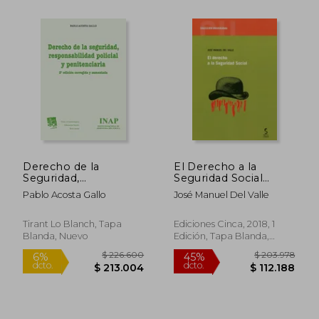
Derecho de la
El Derecho a la
Seguridad,
Seguridad Social
Responsabilidad
(Universidad)
Pablo Acosta Gallo
José Manuel Del Valle
Policial y
Penitenciaria 2ª ed.
corregida y
Tirant Lo Blanch, Tapa
Ediciones Cinca, 2018, 1
aumentada 2015
Blanda, Nuevo
Edición, Tapa Blanda,
Nuevo