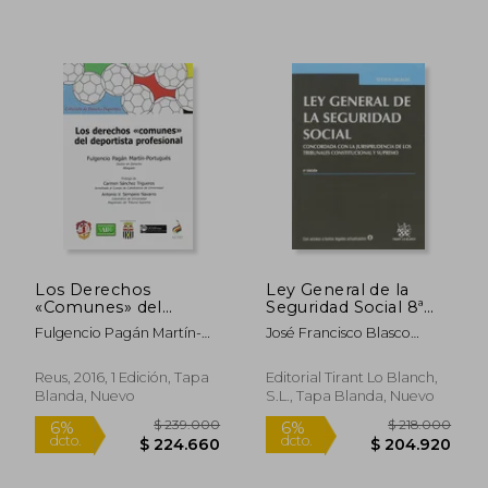
Los Derechos
Ley General de la
«Comunes» del
Seguridad Social 8ª
Deportista
Ed. 2014 (Textos
Fulgencio Pagán Martín-
José Francisco Blasco
Profesional (Derecho
Legales)
Portugués
Lahoz
Deportivo)
Reus, 2016, 1 Edición, Tapa
Editorial Tirant Lo Blanch,
Blanda, Nuevo
S.L., Tapa Blanda, Nuevo
$ 103.379
$ 345.8
45%
45%
dcto.
dcto.
$ 56.859
$ 190.2