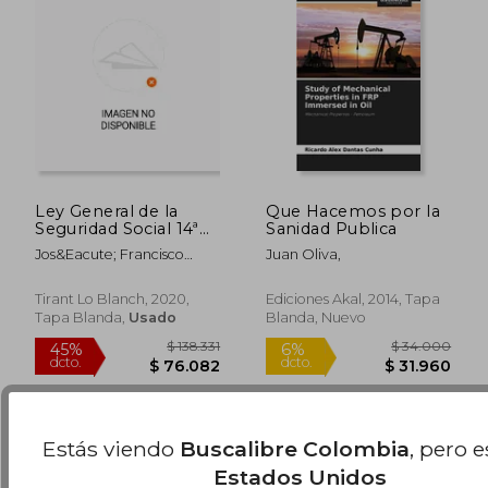
Ley General de la
Que Hacemos por la
Seguridad Social 14ª
Sanidad Publica
Edición 2020 (Textos
Jos&Eacute; Francisco
Juan Oliva,
Legales)
Blasco Lahoz
$ 87.627
$ 161.0
45%
45%
Tirant Lo Blanch, 2020,
Ediciones Akal, 2014, Tapa
dcto.
dcto.
$ 48.195
$ 88.5
Tapa Blanda,
Usado
Blanda, Nuevo
Estás viendo
Buscalibre Colombia
, pero 
Estados Unidos