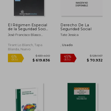
El Régimen Especial
Derecho De La
de la Seguridad Social
Seguridad Social
de los Trabajadores
José Francisco Blasco
Tate Jessica
por Cuenta Propia o
Lahoz
$ 228.583
$ 141.
45%
45%
Autónomos
dcto.
dcto.
$ 125.721
$ 77.7
Tirant Lo Blanch, Tapa
,
Usado
Blanda, Nuevo