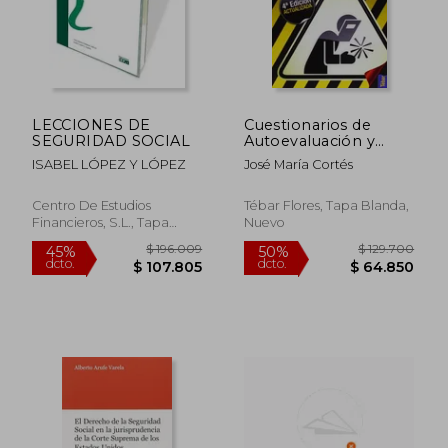
$ 579.529
$ 138.0
45%
6%
dcto.
dcto.
$ 318.741
$ 129.7
LECCIONES DE
Cuestionarios de
SEGURIDAD SOCIAL
Autoevaluación y
Aprendizaje sobre
ISABEL LÓPEZ Y LÓPEZ
José María Cortés
Seguridad e Higiene
en el Trabajo
Centro De Estudios
Tébar Flores, Tapa Blanda,
Financieros, S.L., Tapa
Nuevo
Blanda,
Usado