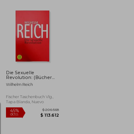
$ 225.177
$ 167.074
45%
dcto.
$ 123.847
$ 91.891
Die Sexuelle
Revolution: (Bücher
des Wissens) (en
Wilhelm Reich
Alemán)
Fischer Taschenbuch Vlg.,
Tapa Blanda, Nuevo