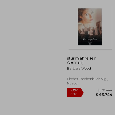
$ 2
45%
dcto.
$ 14
sturmjahre (en
Alemán)
Barbara Wood
Fischer Taschenbuch Vlg.,
Nuevo