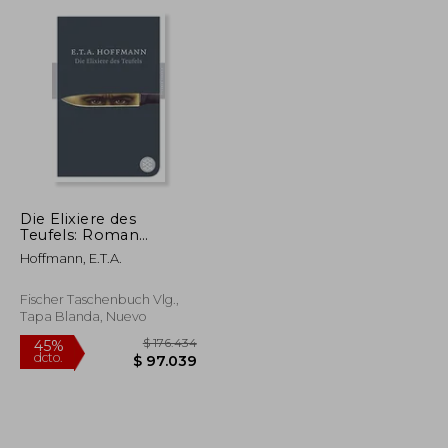
Die Elixiere des
Teufels: Roman
$ 206.568
$ 206.568
45%
(Fischer Klassik) (en
dcto.
$ 113.612
$ 113.612
Hoffmann, E.T.A.
Alemán)
Fischer Taschenbuch Vlg.,
Tapa Blanda, Nuevo