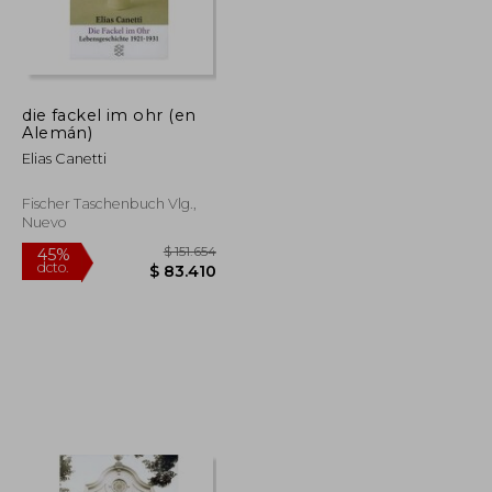
die fackel im ohr (en
Alemán)
Elias Canetti
Fischer Taschenbuch Vlg.,
Nuevo
$ 251.931
$ 151.654
45%
dcto.
$ 138.562
$ 83.410