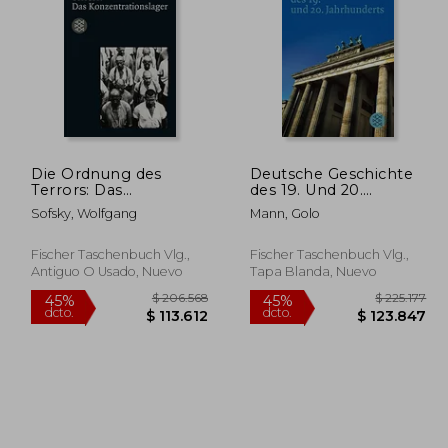
Die Ordnung des
Deutsche Geschichte
Terrors: Das
des 19. Und 20.
Konzentrationslager
Jahrhunderts (en
Sofsky, Wolfgang
Mann, Golo
(en Alemán)
Alemán)
Fischer Taschenbuch Vlg.,
Fischer Taschenbuch Vlg.,
Antiguo O Usado, Nuevo
Tapa Blanda, Nuevo