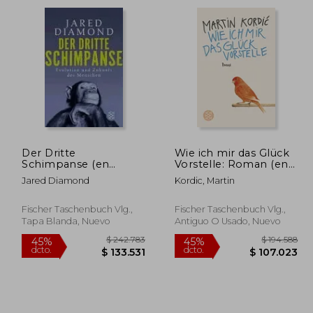
Der Dritte
Wie ich mir das Glück
Schimpanse (en
Vorstelle: Roman (en
70.444
$ 176.434
45%
45%
Alemán)
Alemán)
dcto.
dcto.
3.744
$ 97.039
Jared Diamond
Kordic, Martin
Fischer Taschenbuch Vlg.,
Fischer Taschenbuch Vlg.,
Tapa Blanda, Nuevo
Antiguo O Usado, Nuevo