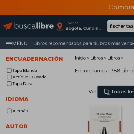
Compra
Enviar a
Bogota, Cundinamarca
MENÚ
Libros recomendados para ti
Libros más vendi
Inicio
Libros
Libros
ENCUADERNACIÓN
Tapa Blanda
Encontramos 1.388 Libro
Antiguo O Usado
Tapa Dura
Ver:
Todos los
IDIOMA
Alemán
AUTOR