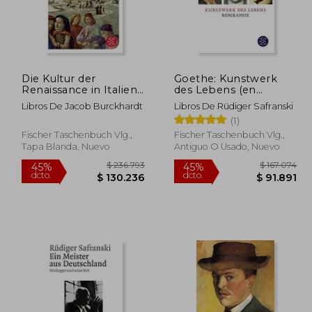
Die Kultur der
Goethe: Kunstwerk
Renaissance in Italien:
des Lebens (en
Ein Versuch (Fischer
Alemán)
Libros De Jacob Burckhardt
Libros De Rüdiger Safranski
Klassik) (en Alemán)
(1)
Fischer Taschenbuch Vlg.,
Fischer Taschenbuch Vlg.,
Tapa Blanda, Nuevo
Antiguo O Usado, Nuevo
05.162
$ 236.793
45%
45%
dcto.
dcto.
2.839
$ 130.236