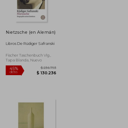
Nietzsche (en Alemán)
Libros De Rüdiger Safranski
Fischer Taschenbuch Vlg.,
Tapa Blanda, Nuevo
$ 167.074
$ 236.793
45%
dcto.
$ 91.891
$ 130.236