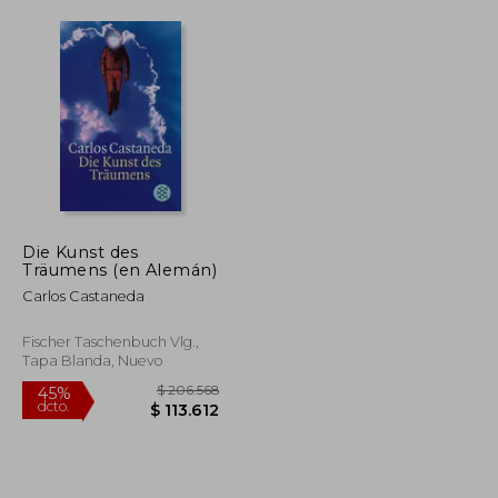
$ 170.444
$ 224.722
45%
dcto.
$ 93.744
$ 123.597
Die Kunst des
Träumens (en Alemán)
Carlos Castaneda
Fischer Taschenbuch Vlg.,
Tapa Blanda, Nuevo