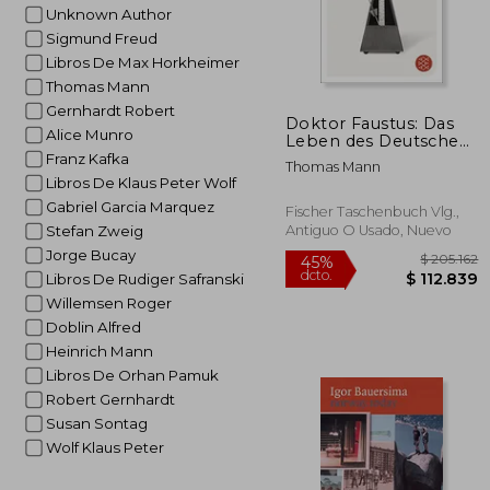
Unknown Author
Sigmund Freud
Libros De Max Horkheimer
Thomas Mann
Gernhardt Robert
Doktor Faustus: Das
Alice Munro
Leben des Deutschen
Tonsetzers Adrian
Franz Kafka
Thomas Mann
Leverkühn, Erzählt
Libros De Klaus Peter Wolf
von Einem Freunde in
Gabriel Garcia Marquez
der Fassung der
Fischer Taschenbuch Vlg.,
Großen
Antiguo O Usado, Nuevo
Stefan Zweig
Kommentierten. Der
Jorge Bucay
Großen
Libros De Rudiger Safranski
Kommentierten
Frankfurter Ausgabe
Willemsen Roger
(en Alemán)
Doblin Alfred
$ 2
45%
Heinrich Mann
dcto.
$ 11
Libros De Orhan Pamuk
Robert Gernhardt
Susan Sontag
Wolf Klaus Peter