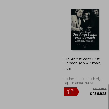
$ 1
45%
dcto.
$ 9
Die Angst kam Erst
Danach (en Alemán)
I. Strobl
Fischer Taschenbuch Vlg.,
Tapa Blanda, Nuevo