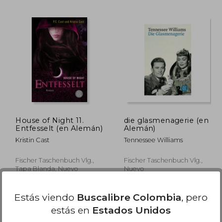
79.940
$ 206.568
45%
45%
dcto.
dcto.
8.967
$ 113.612
House of Night 11.
die glasmenagerie (en
Entfesselt (en Alemán)
Alemán)
Kristin Cast
Tennessee Williams
Fischer Taschenbuch Vlg.,
Fischer Taschenbuch Vlg.,
Tapa Blanda, Nuevo
Nuevo
Estás viendo
Buscalibre Colombia
, pero
estás en
Estados Unidos