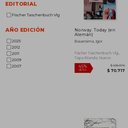
EDITORIAL
Fischer Taschenbuch Vlg
AÑO EDICIÓN
Norway. Today (en
Alemán)
2025
Bauersima, Igor
2012
Fischer Taschenbuch Vlg.,
2011
Tapa Blanda, Nuevo
2009
2007
$ 
45%
dcto.
$ 7