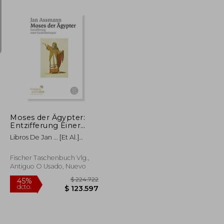
$ 182.516
$ 206.568
45%
dcto.
$ 100.384
$ 113.612
Moses der Ägypter:
Entzifferung Einer
Gedächtnisspur (en
Libros De Jan ... [Et Al.]
Alemán)
Assmann
Fischer Taschenbuch Vlg.,
Antiguo O Usado, Nuevo