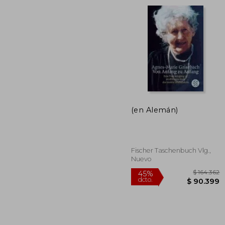
(en Alemán)
$ 1
45%
dcto.
$ 9
Fischer Taschenbuch Vlg.,
Nuevo