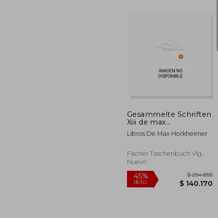
$ 2
45%
dcto.
$ 13
Gesammelte Schriften
Xiii de max
Horkheimer(Fischer
Libros De Max Horkheimer
Taschenbuch Vlg. ) (en
Alemán)
Fischer Taschenbuch Vlg.,
Nuevo