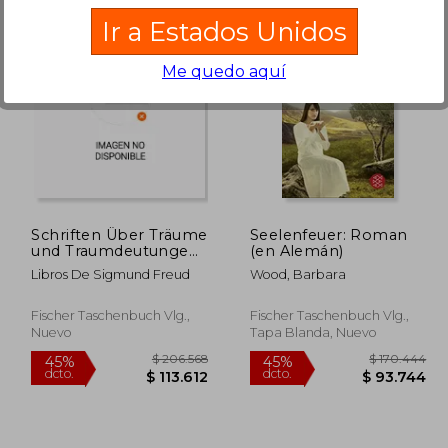
Ir a Estados Unidos
Me quedo aquí
48.773
$ 230.711
45%
45%
dcto.
dcto.
6.825
$ 126.891
Schriften Über Träume
Seelenfeuer: Roman
und Traumdeutungen
(en Alemán)
de Sigmund
Libros De Sigmund Freud
Wood, Barbara
Freud(Fischer
Taschenbuch Vlg. ) (en
Alemán)
Fischer Taschenbuch Vlg.,
Fischer Taschenbuch Vlg.,
Nuevo
Tapa Blanda, Nuevo