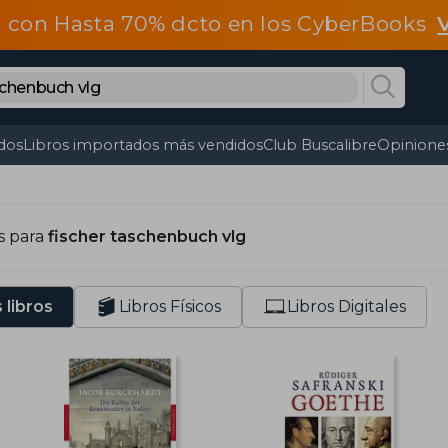
 con Hasta 70% dcto en los CyberBooks
dos
Libros importados más vendidos
Club Buscalibre
Opiniones
s para
fischer taschenbuch vlg
 libros
Libros Físicos
Libros Digitales