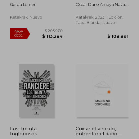
Antiesclavistas y
Servicio Civil del
Gerda Lerner
Oscar Darío Amaya Navas,
Feministas
Consejo de Estado en
Liliana Patricia González
materia de conflictos
Gómez, María Del Pilar
de competencias
Katakrak, Nuevo
Katakrak, 2023, 1 Edición,
Bahamón Falla
administrativas (2011-
Tapa Blanda, Nuevo
2022)
Los Treinta
Cuidar el vínculo,
Ingloriosos
enfrentar el daño.
Guía para una justicia