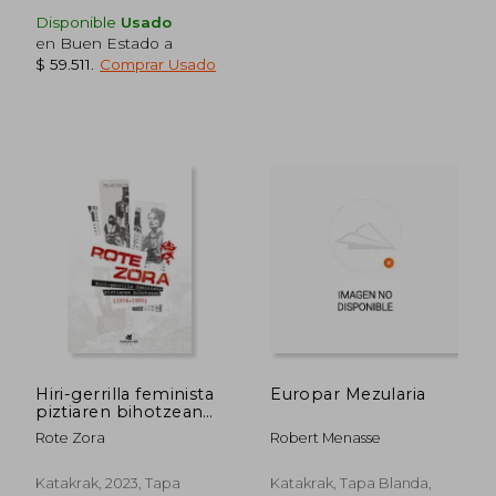
Disponible
Usado
en Buen Estado a
$ 59.511
.
Comprar Usado
$ 136.937
$ 108.2
45%
45%
dcto.
dcto.
$ 75.315
$ 59.5
Hiri-gerrilla feminista
Europar Mezularia
piztiaren bihotzean
(1974-1995) (en
Rote Zora
Robert Menasse
Euskera)
Katakrak, 2023, Tapa
Katakrak, Tapa Blanda,