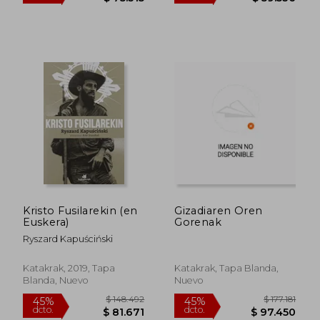
$ 136.937
$ 136.9
45%
45%
dcto.
dcto.
$ 75.315
$ 75.3
Kristo Fusilarekin (en
Gizadiaren Oren
Euskera)
Gorenak
Ryszard Kapuściński
Katakrak, 2019, Tapa
Katakrak, Tapa Blanda,
Blanda, Nuevo
Nuevo