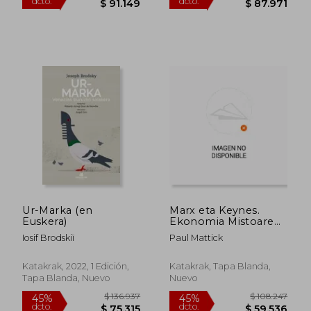
$ 194.415
$ 194.4
45%
45%
dcto.
dcto.
$ 106.928
$ 106.9
Ur-Marka (en
Marx eta Keynes.
Euskera)
Ekonomia Mistoaren
Krisia (en Euskera)
Iosif Brodskiï
Paul Mattick
Katakrak, 2022, 1 Edición,
Katakrak, Tapa Blanda,
Tapa Blanda, Nuevo
Nuevo