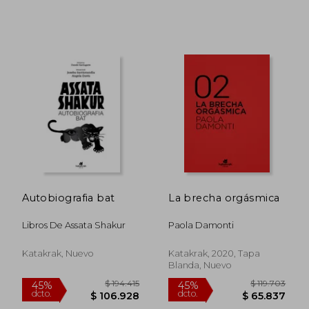
$ 165.725
$ 159.9
45%
45%
dcto.
dcto.
$ 91.149
$ 87.9
Autobiografia bat
La brecha orgásmica
Libros De Assata Shakur
Paola Damonti
Katakrak, Nuevo
Katakrak, 2020, Tapa
Blanda, Nuevo