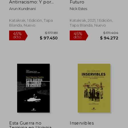
Antirracismo: Y por
Futuro
qué Significa
Arun Kundnani
Nick Estes
Anticapitalismo
Katakrak, 1 Edición, Tapa
Katakrak, 2021, 1 Edición,
Blanda, Nuevo
Tapa Blanda, Nuevo
$ 177.181
$ 171.4
45%
45%
dcto.
dcto.
$ 97.450
$ 94.2
Esta Guerra no
Inservibles
Termina en Ucrania