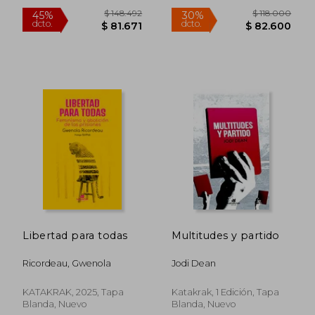
Libertad para todas
Multitudes y partido
Ricordeau, Gwenola
Jodi Dean
$ 154.270
$ 205.9
45%
45%
dcto.
dcto.
$ 84.848
$ 113.2
KATAKRAK, 2025, Tapa
Katakrak, 1 Edición, Tapa
Blanda, Nuevo
Blanda, Nuevo