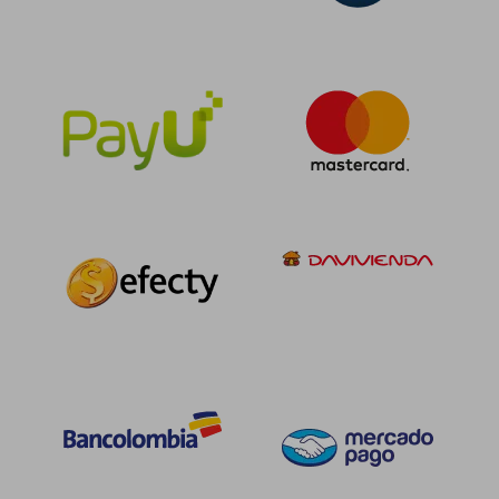
$ 114.025
$ 142.7
45%
45%
dcto.
dcto.
$ 62.714
$ 78.4