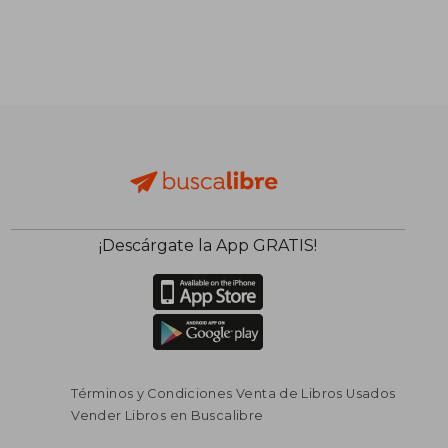
¡Descárgate la App GRATIS!
Términos y Condiciones Venta de Libros Usados
Vender Libros en Buscalibre
$ 136.937
$ 194.4
45%
45%
dcto.
dcto.
$ 75.315
$ 106.9