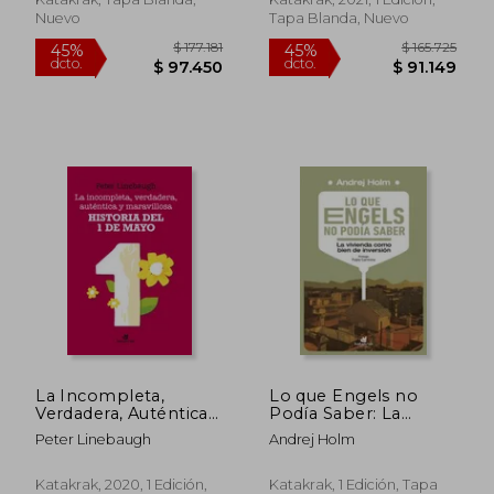
Nuevo
Tapa Blanda, Nuevo
$ 136.937
$ 177.
45%
45%
dcto.
dcto.
$ 75.315
$ 97.4
La Incompleta,
Lo que Engels no
Verdadera, Auténtica y
Podía Saber: La
Maravillosa Historia
Vivienda Como Bien
Peter Linebaugh
Andrej Holm
del Primero de Mayo
de Inversión
Katakrak, 2020, 1 Edición,
Katakrak, 1 Edición, Tapa