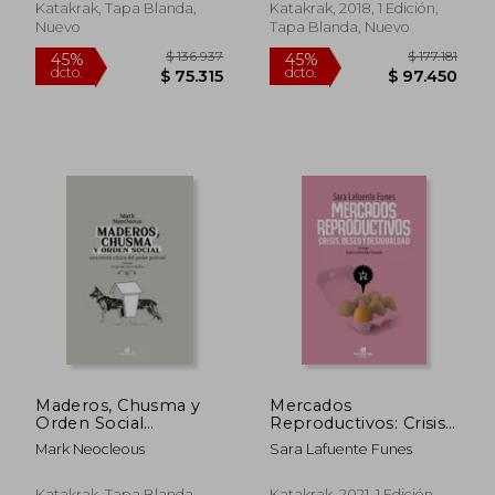
Katakrak, Tapa Blanda,
Katakrak, 2018, 1 Edición,
Nuevo
Tapa Blanda, Nuevo
$ 165.725
$ 131.
45%
45%
dcto.
dcto.
$ 91.149
$ 72.1
Maderos, Chusma y
Mercados
Orden Social
Reproductivos: Crisis,
(Prologo de Jorge del
Deseo y Desigualdad
Mark Neocleous
Sara Lafuente Funes
Cura Anton)
Katakrak, Tapa Blanda,
Katakrak, 2021, 1 Edición,