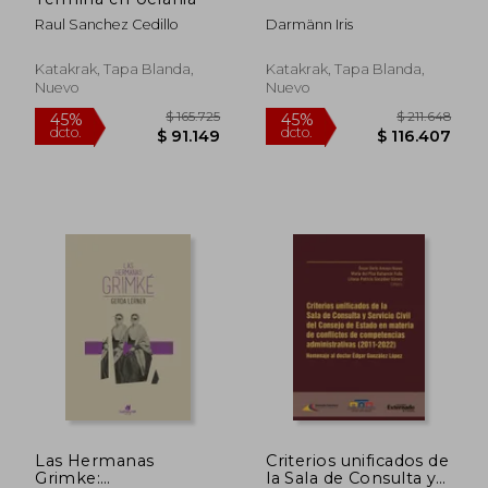
Raul Sanchez Cedillo
Darmänn Iris
Katakrak, Tapa Blanda,
Katakrak, Tapa Blanda,
Nuevo
Nuevo
$ 165.725
$ 211.6
45%
45%
Las Hermanas
Criterios unificados de
dcto.
dcto.
$ 91.149
$ 116.4
Grimke:
la Sala de Consulta y