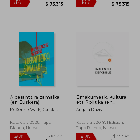
$ 171.404
$ 177.
45%
45%
dcto.
dcto.
$ 94.272
$ 97.4
Alderantzira zamalka
Emakumeak, Kultura
(en Euskera)
eta Politika (en
Euskera)
McKenzie Wark;Danele
Angela Davis
Sarriugarte
Katakrak, 2026, Tapa
Katakrak, 2018, 1 Edición,
Blanda, Nuevo
Tapa Blanda, Nuevo