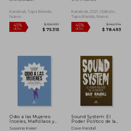
Apoyo Mutuo
Katakrak, Tapa Blanda,
Katakrak, 2021, 1 Edición,
$ 165.725
$ 165.7
45%
45%
Nuevo
Tapa Blanda, Nuevo
dcto.
dcto.
$ 91.149
$ 91.1
Odio a las Mujeres:
Sound System: El
Ínceles, Malfollaos y
Poder Político de la
Machistas Modernos
Música
Susanne Kaiser
Dave Randall