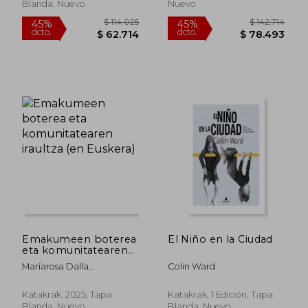
Blanda, Nuevo
Nuevo
$ 148.492
$ 177.
45%
45%
dcto.
dcto.
$ 81.671
$ 97.4
Emakumeen boterea
El Niño en la Ciudad
eta komunitatearen
iraultza (en Euskera)
Maríarosa Dalla
Colin Ward
Costa;Selma James;Silvia
Federici
Katakrak, 2025, Tapa
Katakrak, 1 Edición, Tapa
Blanda, Nuevo
Blanda, Nuevo