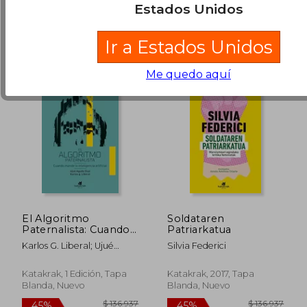
Estados Unidos
Ir a Estados Unidos
Me quedo aquí
El Algoritmo
Soldataren
Paternalista: Cuando
Patriarkatua
Mande la Inteligencia
Karlos G. Liberal; Ujué
Silvia Federici
Artificial
Agudo Díaz
Katakrak, 1 Edición, Tapa
Katakrak, 2017, Tapa
Blanda, Nuevo
Blanda, Nuevo