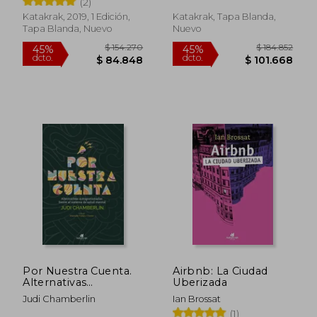
(2)
Katakrak, 2019, 1 Edición,
Katakrak, Tapa Blanda,
Tapa Blanda, Nuevo
Nuevo
$ 154.270
$ 154.2
45%
45%
dcto.
dcto.
$ 84.848
$ 84.8
Por Nuestra Cuenta.
Airbnb: La Ciudad
Alternativas
Uberizada
Autogestionadas
Judi Chamberlin
Ian Brossat
Frente al Sistem a de
(1)
Salud Mental