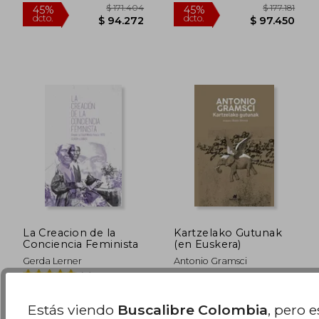
La Creacion de la
Kartzelako Gutunak
Conciencia Feminista
(en Euskera)
Gerda Lerner
Antonio Gramsci
(3)
Katakrak, 2019, Nuevo
Katakrak, 2021, 1 Edición,
$ 148.492
$ 118.0
45%
30%
Tapa Blanda, Nuevo
Estás viendo
Buscalibre Colombia
, pero 
dcto.
dcto.
$ 81.671
$ 82.6