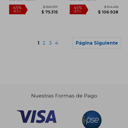
1
2
3
4
Página Siguiente
$ 194.415
$ 119.7
45%
45%
dcto.
dcto.
$ 106.928
$ 65.8
Nuestras Formas de Pago