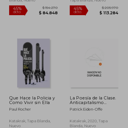
Blanda, Nuevo
Tapa Blanda, Nuevo
$ 148.492
$ 159.9
45%
45%
Que Hace la Policia y
La Poesía de la Clase.
dcto.
dcto.
$ 81.671
$ 87.9
Como Vivir sin Ella
Anticapitalismo
Romántico e
Paul Rocher
Patrick Eiden-Offe
Invención de la Clase
Obrera
Katakrak, Tapa Blanda,
Katakrak, 2020, Tapa
Nuevo
Blanda, Nuevo