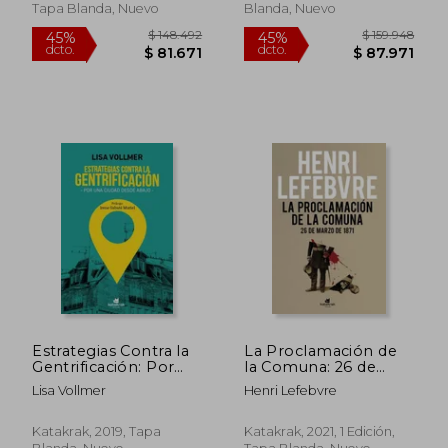
Tapa Blanda, Nuevo
Blanda, Nuevo
$ 177.181
$ 165.7
45%
45%
dcto.
dcto.
$ 97.450
$ 91.1
Estrategias Contra la
La Proclamación de
Gentrificación: Por
la Comuna: 26 de
una Ciudad Desde
Marzo de 1871
Lisa Vollmer
Henri Lefebvre
Abajo
Katakrak, 2019, Tapa
Katakrak, 2021, 1 Edición,