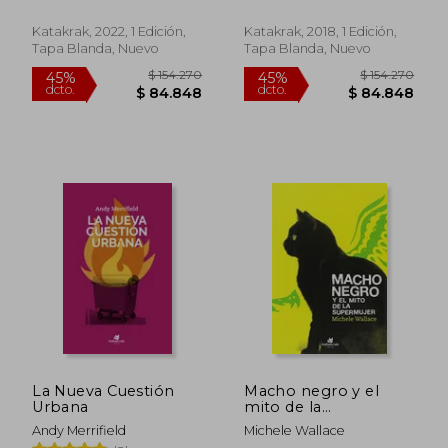
Katakrak, 2022, 1 Edición,
Katakrak, 2018, 1 Edición,
Tapa Blanda, Nuevo
Tapa Blanda, Nuevo
$ 136.937
$ 142.7
45%
45%
dcto.
dcto.
$ 75.315
$ 78.4
La Nueva Cuestión
Macho negro y el
Urbana
mito de la
Supermujer
Andy Merrifield
Michele Wallace