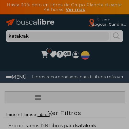
Hasta 30% dcto en libros de Grupo Planeta durante
48 horas
Ver más
Enviar a
Bogota, Cundinamarca
0
MENÚ
Libros recomendados para ti
Libros más vendi
=
Ver Filtros
Inicio
Libros
Libros
Encontramos 128 Libros para
katakrak