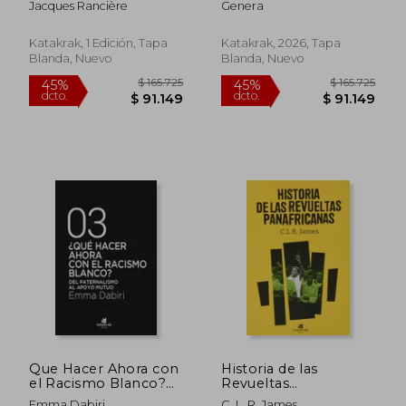
Jacques Rancière
Genera
$ 205.970
45%
feminista y
dcto.
$ 113.284
$ 108.8
transformativa
Katakrak, 1 Edición, Tapa
Katakrak, 2026, Tapa
Blanda, Nuevo
Blanda, Nuevo
Que Hacer Ahora con
Historia de las
el Racismo Blanco?
Revueltas
Del Paternalismo al
Panafricanas
Emma Dabiri
C. L. R. James