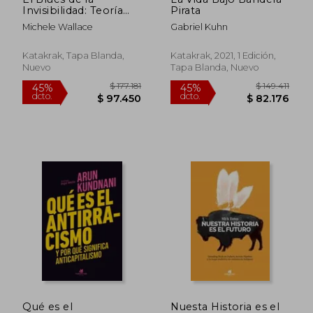
Invisibilidad: Teoría
Pirata
Feminista Negra y
Michele Wallace
Gabriel Kuhn
Cultura Popular
Katakrak, Tapa Blanda,
Katakrak, 2021, 1 Edición,
Nuevo
Tapa Blanda, Nuevo
$ 177.181
$ 149.
45%
45%
dcto.
dcto.
$ 97.450
$ 82.1
Qué es el
Nuesta Historia es el