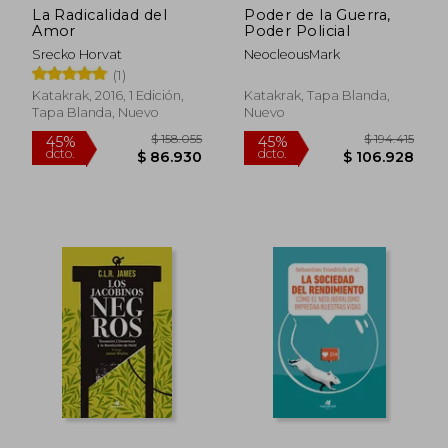
La Radicalidad del
Poder de la Guerra,
Amor
Poder Policial
Srecko Horvat
NeocleousMark
(1)
Katakrak, 2016, 1 Edición,
Katakrak, Tapa Blanda,
Tapa Blanda, Nuevo
Nuevo
$ 158.055
$ 194.4
45%
45%
dcto.
dcto.
$ 86.930
$ 106.9