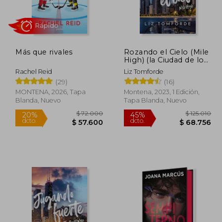
Más que rivales
Rozando el Cielo (Mile
High) (la Ciudad de los
Vientos 1)
Rachel Reid
Liz Tomforde
Rápido
(29)
(16)
MONTENA, 2026, Tapa
Montena, 2023, 1 Edición,
Blanda, Nuevo
Tapa Blanda, Nuevo
75.000
$ 72.000
20%
45%
dcto.
dcto.
0.000
$ 57.600