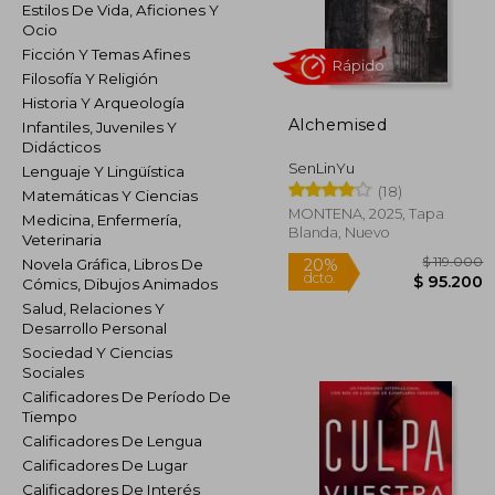
Estilos De Vida, Aficiones Y
Ocio
Ficción Y Temas Afines
Filosofía Y Religión
Historia Y Arqueología
Alchemised
Rápido
Infantiles, Juveniles Y
Didácticos
SenLinYu
Lenguaje Y Lingüística
(18)
Matemáticas Y Ciencias
MONTENA, 2025, Tapa
Medicina, Enfermería,
Blanda, Nuevo
Veterinaria
Novela Gráfica, Libros De
Cómics, Dibujos Animados
Salud, Relaciones Y
Desarrollo Personal
$ 1
20%
Sociedad Y Ciencias
dcto.
$ 9
Sociales
Calificadores De Período De
Tiempo
Calificadores De Lengua
Calificadores De Lugar
Calificadores De Interés