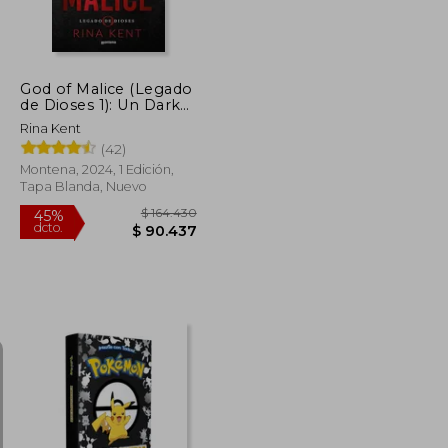
God of Malice (Legado
de Dioses 1): Un Dark
Romance Universitario
Rina Kent
(42)
Montena, 2024, 1 Edición,
Tapa Blanda, Nuevo
$ 79.000
$ 164.430
45%