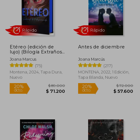
25.010
$ 69.000
20%
20%
dcto.
dcto.
8.756
$ 55.200
Etéreo (edición de
Antes de diciembre
lujo) (Bilogía Extraños
1)
Joana Marcus
Joana Marcús
(75)
(217)
Montena, 2024, Tapa Dura,
MONTENA, 2022, 1 Edición,
Nuevo
Tapa Blanda, Nuevo
Rápido
Rápido