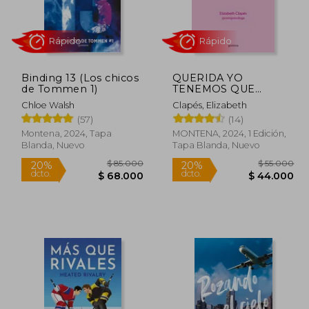
Binding 13 (Los chicos
QUERIDA YO
Rápido
Rápido
de Tommen 1)
TENEMOS QUE
HABLAR
Chloe Walsh
Clapés, Elizabeth
(57)
(14)
Montena, 2024, Tapa
MONTENA, 2024, 1 Edición,
Blanda, Nuevo
Tapa Blanda, Nuevo
19.000
$ 85.000
20%
20%
dcto.
dcto.
5.200
$ 68.000