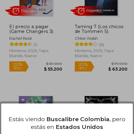
El precio a pagar
Taming 7 (Los chicos
(Game Changers 3)
de Tommen 5)
Rachel Reid
Chloe Walsh
(1)
(8)
Montena, 2026, Tapa
Montena, 2025, Tapa
Blanda, Nuevo
Blanda, Nuevo
Rápido
Rápido
Estás viendo
Buscalibre Colombia
, pero
estás en
Estados Unidos
72.000
$ 69.000
20%
20%