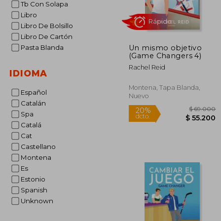
Tb Con Solapa
Libro
Libro De Bolsillo
Libro De Cartón
Un mismo objetivo
Pasta Blanda
(Game Changers 4)
Rachel Reid
IDIOMA
Montena, Tapa Blanda,
Español
Nuevo
Rápido
Catalán
Spa
Catalá
Cat
Castellano
Montena
Es
Estonio
Spanish
$ 
20%
Unknown
dcto.
$ 5