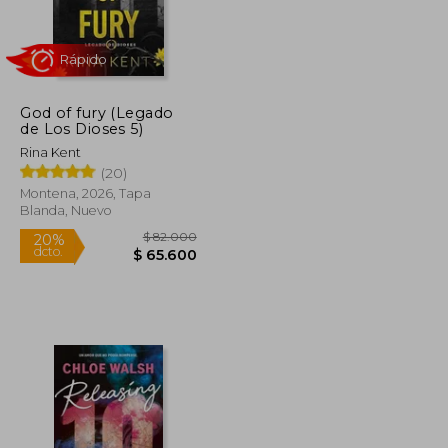
God of fury (Legado
Rápido
de Los Dioses 5)
Rina Kent
(20)
Montena, 2026, Tapa
Blanda, Nuevo
$ 55.000
$ 82.000
20%
dcto.
$ 44.000
$ 65.600