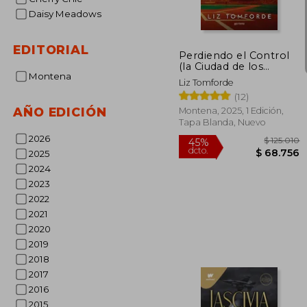
dcto.
$ 5
Daisy Meadows
EDITORIAL
Perdiendo el Control
(la Ciudad de los
Montena
Vientos 3)
Liz Tomforde
(12)
AÑO EDICIÓN
Montena, 2025, 1 Edición,
Tapa Blanda, Nuevo
2026
2025
2024
2023
2022
2021
2020
2019
2018
2017
2016
2015