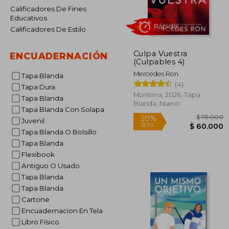
Calificadores De Fines
Educativos
Calificadores De Estilo
Culpa Vuestra
ENCUADERNACIÓN
(Culpables 4)
Mercedes Ron
Tapa Blanda
Rápido
(4)
Tapa Dura
Montena, 2026, Tapa
Tapa Blanda
Blanda, Nuevo
Tapa Blanda Con Solapa
Juvenil
Tapa Blanda O Bolsillo
Tapa Blanda
Flexibook
Antiguo O Usado
Tapa Blanda
$ 
20%
Tapa Blanda
dcto.
$ 6
Cartone
Encuadernacion En Tela
Libro Físico