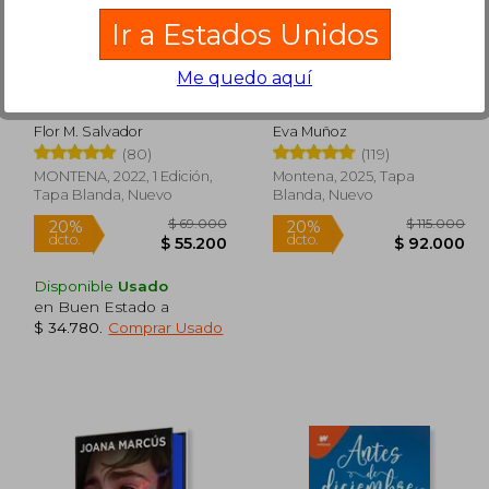
dcto.
dcto.
7.600
$ 55.200
Ir a Estados Unidos
Me quedo aquí
Boulevard (Libro 1)
BOSS (Dominio 1)
Flor M. Salvador
Eva Muñoz
(80)
(119)
MONTENA, 2022, 1 Edición,
Montena, 2025, Tapa
Tapa Blanda, Nuevo
Blanda, Nuevo
Disponible
Usado
Rápido
Rápido
en Buen Estado a
$ 34.780
.
Comprar Usado