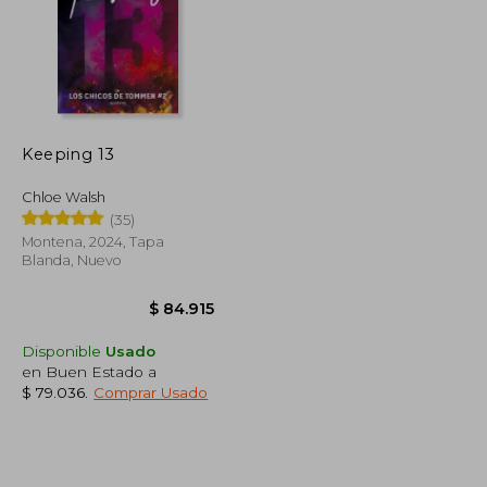
Keeping 13
$ 72.000
$ 65.000
20%
dcto.
$ 57.600
$ 52.000
Chloe Walsh
(35)
Montena, 2024, Tapa
Blanda, Nuevo
Disponible
Usado
en Buen Estado a
$ 79.036
.
Comprar Usado