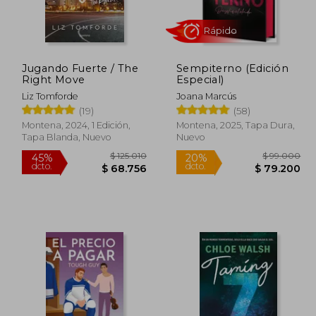
Jugando Fuerte / The
Sempiterno (Edición
Right Move
Especial)
Liz Tomforde
Joana Marcús
(19)
(58)
Montena, 2024, 1 Edición,
Montena, 2025, Tapa Dura,
Tapa Blanda, Nuevo
Nuevo
Rápido
69.000
$ 125.010
45%
20%
dcto.
dcto.
5.200
$ 68.756