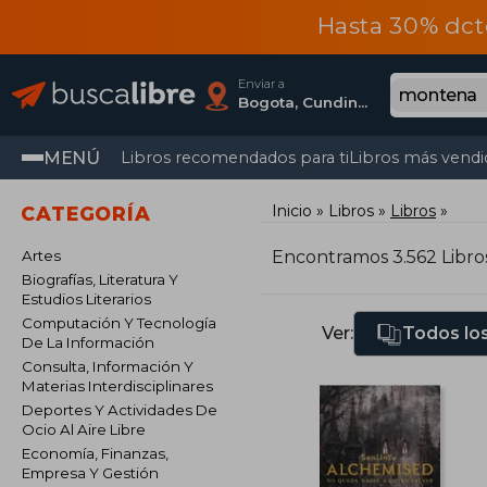
Hasta 30% dct
Enviar a
Bogota, Cundinamarca
MENÚ
Libros recomendados para ti
Libros más vendi
Inicio
Libros
Libros
CATEGORÍA
Artes
Encontramos 3.562 Libro
Biografías, Literatura Y
Estudios Literarios
Computación Y Tecnología
Ver:
Todos los
De La Información
Consulta, Información Y
Materias Interdisciplinares
Deportes Y Actividades De
Ocio Al Aire Libre
Economía, Finanzas,
Empresa Y Gestión