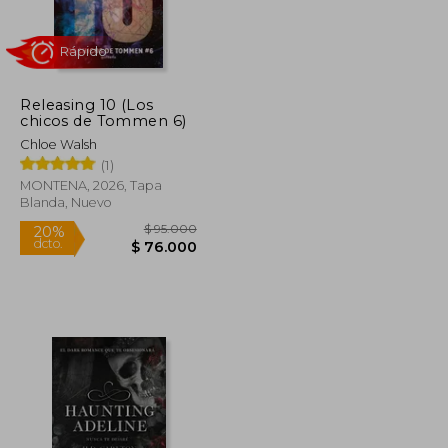
Releasing 10 (Los
chicos de Tommen 6)
Chloe Walsh
Rápido
(1)
MONTENA, 2026, Tapa
Blanda, Nuevo
$ 125.010
$ 95.000
20%
dcto.
$ 68.756
$ 76.000