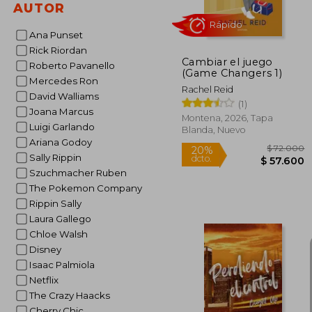
AUTOR
Ana Punset
Rick Riordan
Cambiar el juego
Roberto Pavanello
(Game Changers 1)
Mercedes Ron
Rachel Reid
David Walliams
(1)
Joana Marcus
Montena, 2026, Tapa
Luigi Garlando
Blanda, Nuevo
Ariana Godoy
Sally Rippin
Rápido
Szuchmacher Ruben
The Pokemon Company
Rippin Sally
Laura Gallego
Chloe Walsh
Disney
Isaac Palmiola
Netflix
The Crazy Haacks
$ 
20%
Cherry Chic