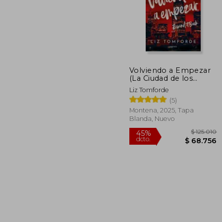
Volviendo a Empezar
$ 
20%
(La Ciudad de los
dcto.
Vientos 5)
$ 5
Liz Tomforde
(5)
Montena, 2025, Tapa
Blanda, Nuevo