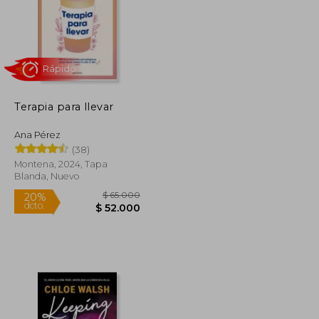
$ 115.000
$ 99.000
20%
dcto.
$ 92.000
$ 79.200
Terapia para llevar
Ana Pérez
(38)
Montena, 2024, Tapa
Blanda, Nuevo
Rápido