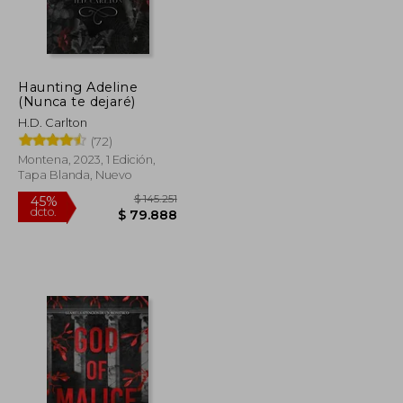
Haunting Adeline
(Nunca te dejaré)
H.D. Carlton
(72)
Montena, 2023, 1 Edición,
Tapa Blanda, Nuevo
$ 99.000
$ 145.251
45%
dcto.
$ 79.200
$ 79.888