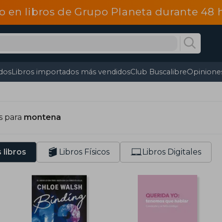
o en libros de Grupo Planeta durante 48
dos
Libros importados más vendidos
Club Buscalibre
Opiniones
s para
montena
 libros
Libros Físicos
Libros Digitales