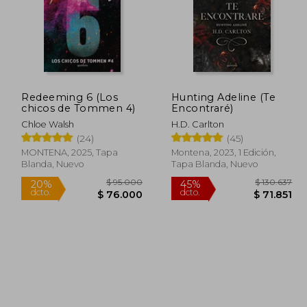
Redeeming 6 (Los
Hunting Adeline (Te
72.000
$ 89.000
20%
20%
chicos de Tommen 4)
Encontraré)
dcto.
dcto.
7.600
$ 71.200
Chloe Walsh
H.D. Carlton
(24)
(45)
MONTENA, 2025, Tapa
Montena, 2023, 1 Edición,
Blanda, Nuevo
Tapa Blanda, Nuevo