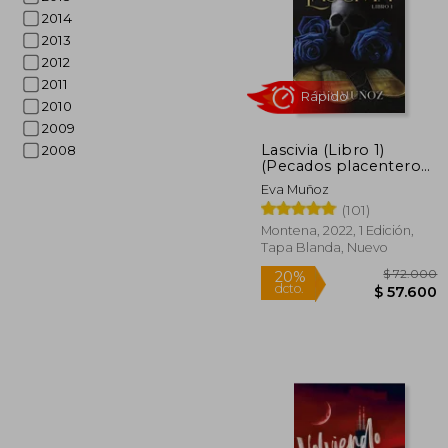
2014
$ 1
45%
2013
dcto.
$ 6
2012
2011
2010
2009
Lascivia (Libro 1)
2008
(Pecados placenteros
1)
Eva Muñoz
(101)
Montena, 2022, 1 Edición,
Tapa Blanda, Nuevo
Rápido