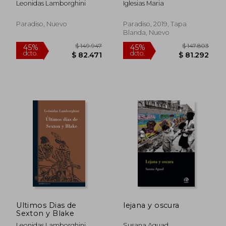
Leonidas Lamborghini
Iglesias Maria
$ 100.744
$ 100.7
45%
45%
dcto.
dcto.
$ 55.409
$ 55.4
Paradiso, Nuevo
Paradiso, 2019, Tapa
Blanda, Nuevo
Ultimos Dias de
lejana y oscura
Sexton y Blake
Leonidas Lamborghini
Susana Aguad