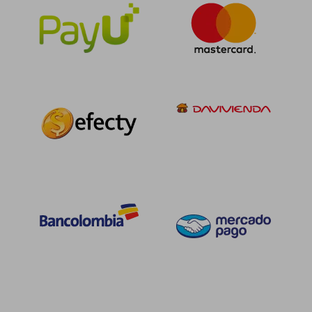
$ 136.015
$ 135.4
45%
45%
dcto.
dcto.
$ 74.808
$ 74.4