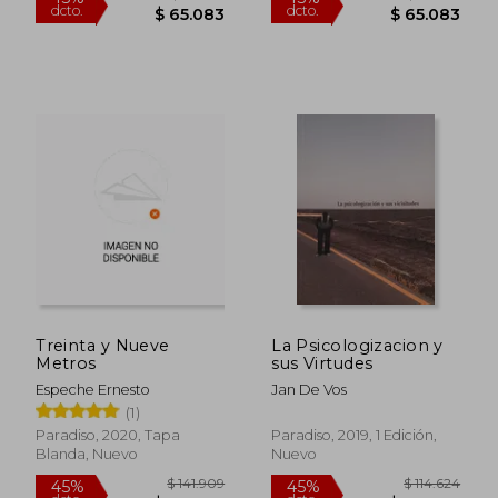
$ 141.909
$ 115.
45%
45%
dcto.
dcto.
$ 78.050
$ 63.4
Treinta y Nueve
La Psicologizacion y
Metros
sus Virtudes
Espeche Ernesto
Jan De Vos
(1)
Paradiso, 2020, Tapa
Paradiso, 2019, 1 Edición,
Blanda, Nuevo
Nuevo