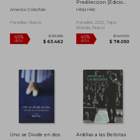
Predileccion [Edicion
Bilingue Español /
Americo Cristofalo
Hilda Hilst
Portugues]
Paradiso, Nuevo
Paradiso, 2022, Tapa
Blanda, Nuevo
$ 115.385
$ 141.9
45%
45%
dcto.
dcto.
$ 63.462
$ 78.0
Uno se Divide en dos
Ardillas a las Bellotas