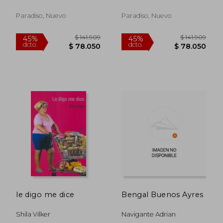
Paradiso, Nuevo
Paradiso, Nuevo
$ 130.121
$ 147.8
45%
45%
dcto.
dcto.
$ 71.566
$ 81.2
le digo me dice
Bengal Buenos Ayres
Shila Vilker
Navigante Adrian