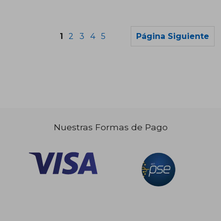
1
2
3
4
5
Página Siguiente
Nuestras Formas de Pago
$ 115.385
$ 115.
45%
45%
dcto.
dcto.
$ 63.462
$ 63.4