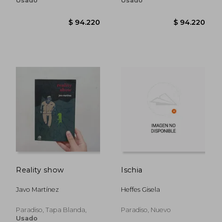
Usado
Usado
$ 136.015
$ 118.
45%
45%
Reality show
Ischia
dcto.
dcto.
$ 74.808
$ 65.0
Javo Martínez
Heffes Gisela
Paradiso, Tapa Blanda,
Paradiso, Nuevo
Usado