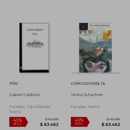
$ 141.909
$ 114.6
45%
45%
dcto.
dcto.
$ 78.050
$ 63.0
Hilo
coleccionista la
Gabriel Caldirola
Silvina Schuchner
Paradiso, Tapa Blanda,
Paradiso, Nuevo
Nuevo