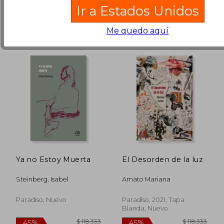
Ir a Estados Unidos
Me quedo aquí
Ya no Estoy Muerta
El Desorden de la luz
Steinberg, Isabel
Amato Mariana
Paradiso, Nuevo
Paradiso, 2021, Tapa
Blanda, Nuevo