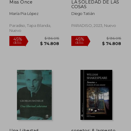
Miss Once
LA SOLEDAD DE LAS
COSAS
María Pia López
Diego Tatián
Paradiso, Tapa Blanda,
PARADISO, 2023, Nuevo
Nuevo
$ 136.015
$ 136.0
45%
45%
dcto.
dcto.
$ 74.808
$ 74.8
Una Libertad
sonetos: & lamento