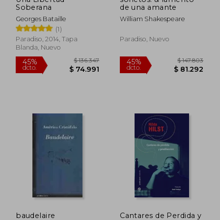
Soberana
de una amante
Georges Bataille
William Shakespeare
(1)
Paradiso, 2014, Tapa
Paradiso, Nuevo
Blanda, Nuevo
$ 136.347
$ 147.8
45%
45%
dcto.
dcto.
$ 74.991
$ 81.2
baudelaire
Cantares de Perdida y