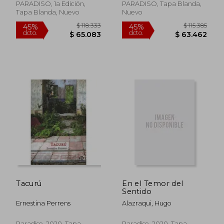
PARADISO, 1a Edición,
PARADISO, Tapa Blanda,
Tapa Blanda, Nuevo
Nuevo
$ 130.121
$ 136.0
45%
45%
dcto.
dcto.
$ 71.566
$ 74.8
Tacurú
En el Temor del
Sentido
Ernestina Perrens
Alazraqui, Hugo
Paradiso, 2020, Tapa
Paradiso, 2020, Tapa