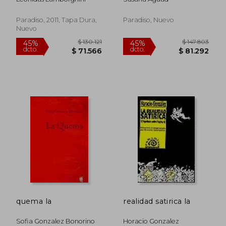
Paradiso, 2011, Tapa Dura,
Paradiso, Nuevo
$ 149.947
$ 147.8
45%
45%
Nuevo
dcto.
dcto.
$ 82.471
$ 81.2
quema la
realidad satirica la
Sofia Gonzalez Bonorino
Horacio Gonzalez