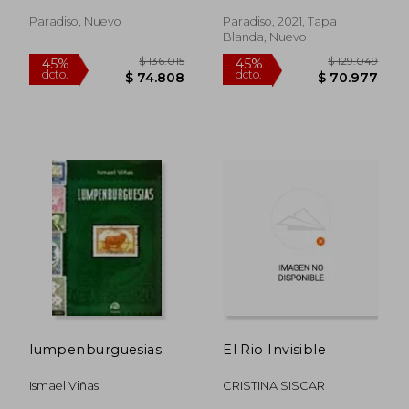
Paradiso, Nuevo
Paradiso, 2021, Tapa
Blanda, Nuevo
$ 141.909
$ 141.9
45%
45%
dcto.
dcto.
$ 78.050
$ 78.0
lumpenburguesias
El Rio Invisible
Ismael Viñas
CRISTINA SISCAR