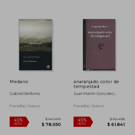
$ 136.015
$ 115.
45%
45%
dcto.
dcto.
$ 74.808
$ 63.4
Medano
anaranjado color de
tempestad
Gabriel Bellomo
Juan Martin Gonzalez
Moras
Paradiso, Nuevo
Paradiso, Nuevo