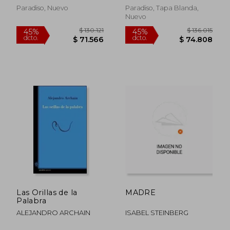
Paradiso, Nuevo
Paradiso, Tapa Blanda,
Nuevo
$ 136.015
$ 129.0
45%
45%
dcto.
dcto.
$ 74.808
$ 70.9
Las Orillas de la
MADRE
Palabra
ALEJANDRO ARCHAIN
ISABEL STEINBERG