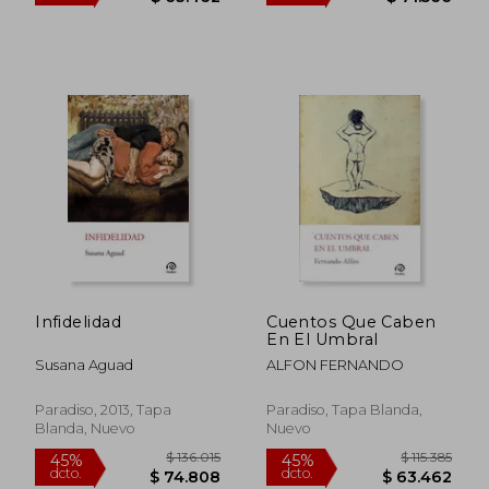
$ 118.333
$ 118.
45%
45%
dcto.
dcto.
$ 65.083
$ 65.0
Infidelidad
Cuentos Que Caben
En El Umbral
Susana Aguad
ALFON FERNANDO
Paradiso, 2013, Tapa
Paradiso, Tapa Blanda,
Blanda, Nuevo
Nuevo