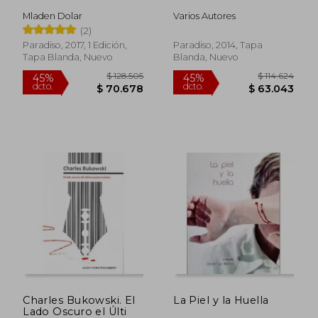
Mladen Dolar
Varios Autores
(2)
Paradiso, 2017, 1 Edición,
Paradiso, 2014, Tapa
Tapa Blanda, Nuevo
Blanda, Nuevo
$ 128.505
$ 114.6
45%
45%
Charles Bukowski. El
La Piel y la Huella
dcto.
dcto.
$ 70.678
$ 63.0
Lado Oscuro el Últi