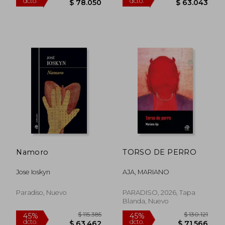
$ 136.015
$ 165.4
45%
45%
dcto.
dcto.
$ 74.808
$ 91.0
Namoro
TORSO DE PERRO
Jose Ioskyn
AJA, MARIANO
Paradiso, Nuevo
PARADISO, 2026, Tapa
Blanda, Nuevo