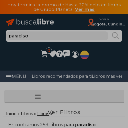
Hoy termina la promo de Hasta 30% dcto en libros
de Grupo Planeta
Ver más
Enviar a
Bogota, Cundinamarca
0
MENÚ
Libros recomendados para ti
Libros más vendi
=
Ver Filtros
Inicio
Libros
Libros
Encontramos 253 Libros para
paradiso