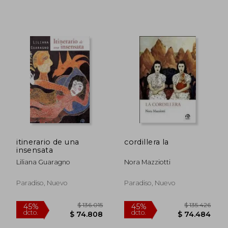
$ 115.385
$ 130.
45%
45%
dcto.
dcto.
$ 63.462
$ 71.5
itinerario de una
cordillera la
insensata
Liliana Guaragno
Nora Mazziotti
Paradiso, Nuevo
Paradiso, Nuevo