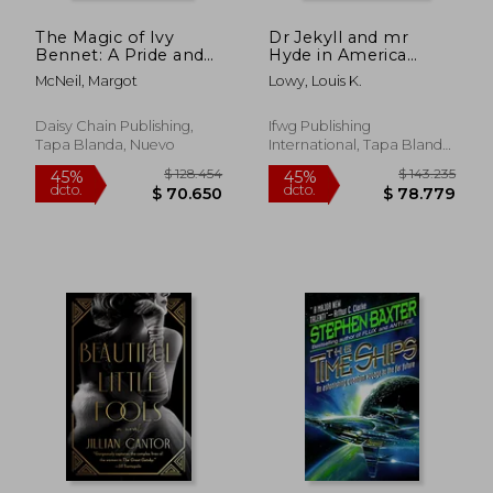
The Magic of Ivy
Dr Jekyll and mr
Bennet: A Pride and
Hyde in America
Prejudice Variation
(Dark Iconica) (en
McNeil, Margot
Lowy, Louis K.
(en Inglés)
Inglés)
$ 201.940
$ 128.7
45%
45%
dcto.
dcto.
$ 111.067
$ 70.8
Daisy Chain Publishing,
Ifwg Publishing
Tapa Blanda, Nuevo
International, Tapa Blanda,
Nuevo