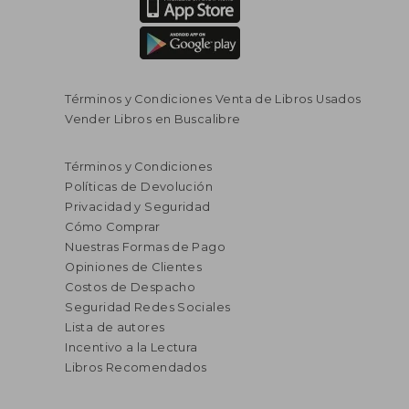
Términos y Condiciones Venta de Libros Usados
Vender Libros en Buscalibre
$ 148.190
$ 121.
45%
45%
dcto.
dcto.
$ 81.505
$ 66.8
Términos y Condiciones
Políticas de Devolución
Privacidad y Seguridad
Cómo Comprar
Nuestras Formas de Pago
Opiniones de Clientes
Costos de Despacho
Seguridad Redes Sociales
Lista de autores
Incentivo a la Lectura
Libros Recomendados