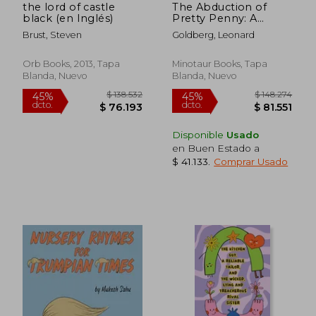
the lord of castle
The Abduction of
black (en Inglés)
Pretty Penny: A
Daughter of Sherlock
Brust, Steven
Goldberg, Leonard
Holmes Mystery (en
Inglés)
Orb Books, 2013, Tapa
Minotaur Books, Tapa
Blanda, Nuevo
Blanda, Nuevo
Disponible
Usado
en Buen Estado a
$ 41.133
.
Comprar Usado
$ 81.507
$ 124.
45%
45%
dcto.
dcto.
$ 44.829
$ 68.2