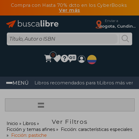
Compra con Hasta 70% dcto en los CyberBooks
Ver más
Enviar a
Bogota, Cundinamarca
0
MENÚ
Libros recomendados para ti
Libros más vendi
=
Ver Filtros
Inicio
Libros
Ficción y temas afines
Ficción: características especiales
Ficción: pastiche