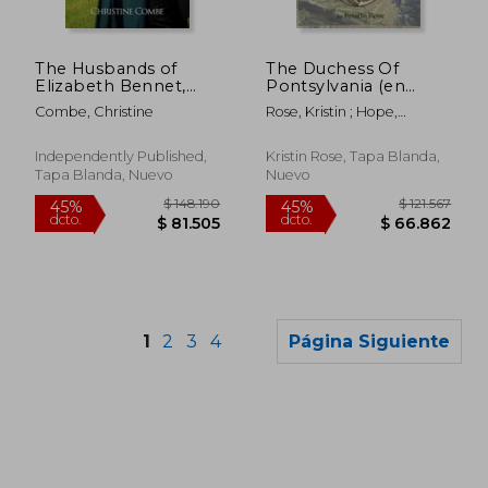
The Husbands of
The Duchess Of
Elizabeth Bennet,
Pontsylvania (en
Volume One: A Pride
Inglés)
Combe, Christine
Rose, Kristin ; Hope,
and Prejudice
Anthony
Variation (en Inglés)
Independently Published,
Kristin Rose, Tapa Blanda,
Tapa Blanda, Nuevo
Nuevo
1
2
3
4
Página Siguiente