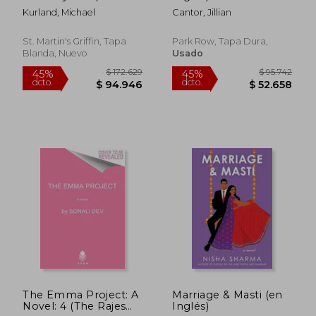
Inglés)
Kurland, Michael
Cantor, Jillian
St. Martin's Griffin, Tapa
Park Row, Tapa Dura,
Blanda, Nuevo
Usado
$ 135.592
$ 143.4
45%
45%
dcto.
dcto.
$ 74.576
$ 78.8
The Emma Project: A
Marriage & Masti (en
Novel: 4 (The Rajes
Inglés)