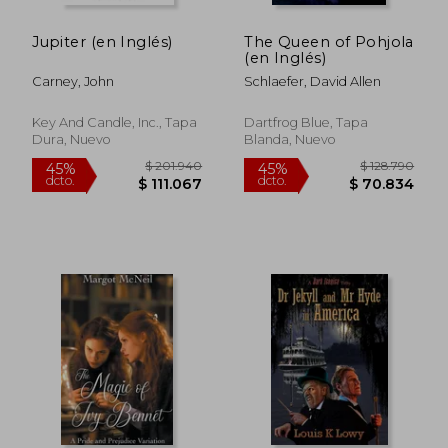
Jupiter (en Inglés)
The Queen of Pohjola
$ 123.919
$ 128.7
45%
45%
(en Inglés)
dcto.
dcto.
$ 68.155
$ 70.8
Carney, John
Schlaefer, David Allen
Key And Candle, Inc., Tapa
Dartfrog Blue, Tapa
Dura, Nuevo
Blanda, Nuevo