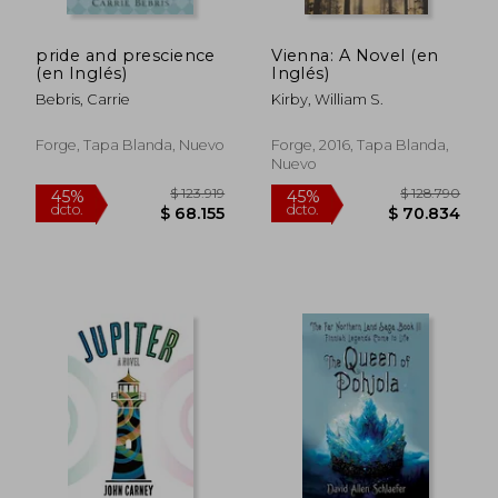
$ 906.231
$ 152.8
45%
45%
dcto.
dcto.
$ 498.427
$ 84.0
pride and prescience
Vienna: A Novel (en
(en Inglés)
Inglés)
Bebris, Carrie
Kirby, William S.
Forge, Tapa Blanda, Nuevo
Forge, 2016, Tapa Blanda,
Nuevo