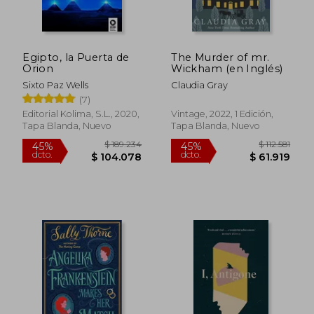
Egipto, la Puerta de
The Murder of mr.
Orion
Wickham (en Inglés)
Sixto Paz Wells
Claudia Gray
(7)
Editorial Kolima, S.L., 2020,
Vintage, 2022, 1 Edición,
Tapa Blanda, Nuevo
Tapa Blanda, Nuevo
$ 189.234
$ 112.
45%
45%
dcto.
dcto.
$ 104.078
$ 61.9