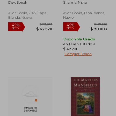
Series) (en Inglés)
Dev, Sonali
Sharma, Nisha
Avon Books, 2022, Tapa
Avon Books, Tapa Blanda,
Blanda, Nuevo
Nuevo
Disponible
Usado
en Buen Estado a
$ 42.288
.
Comprar Usado
$ 172.629
$ 95.7
45%
45%
dcto.
dcto.
$ 94.946
$ 52.6