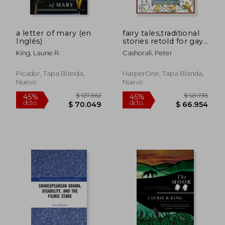
a letter of mary (en
fairy tales,traditional
Inglés)
stories retold for gay
men (en Inglés)
King, Laurie R.
Cashorali, Peter
Picador, Tapa Blanda,
HarperOne, Tapa Blanda,
Nuevo
Nuevo
$ 127.362
$ 121.
45%
45%
dcto.
dcto.
$ 70.049
$ 66.9