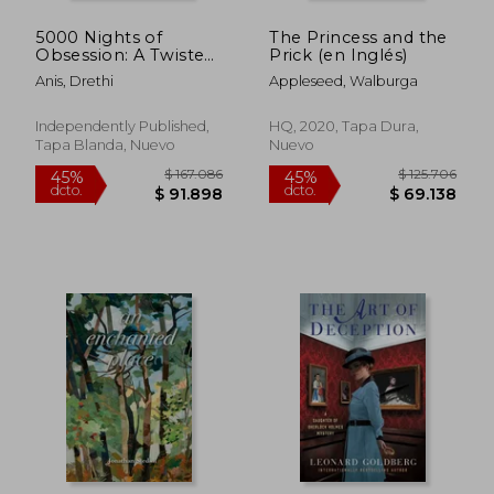
5000 Nights of
The Princess and the
Obsession: A Twisted
Prick (en Inglés)
Gatsby Story (en
Anis, Drethi
Appleseed, Walburga
Inglés)
Independently Published,
HQ, 2020, Tapa Dura,
Tapa Blanda, Nuevo
Nuevo
$ 175.569
$ 128.7
45%
45%
dcto.
dcto.
$ 96.563
$ 70.8