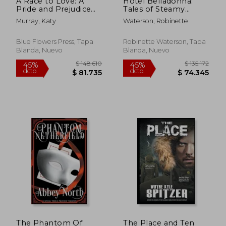
A Race to Love: A
Hotel Belladonna:
Pride and Prejudice
Tales of Steamy
Variation (en Inglés)
Victorian Romance 2
Murray, Katy
Waterson, Robinette
(en Inglés)
Blue Flowers Press, Tapa
Robinette Waterson, Tapa
Blanda, Nuevo
Blanda, Nuevo
$ 148.610
$ 155.3
45%
45%
dcto.
dcto.
$ 81.735
$ 85.4
The Phantom Of
The Place and Ten