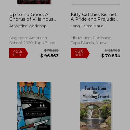
$ 113.673
$ 127.2
45%
45%
dcto.
dcto.
$ 62.520
$ 70.0
Up to no Good: A
Kitty Catches Kismet:
Chorus of Villainous
A Pride and Prejudice
Voices: A Chorus of
Variation (en Inglés)
At Writing Workshop
Lang, Jaime Marie
Villainous Voices: (en
&Amp; Publication
Inglés)
Singapore American
Idle Musings Publishing,
School, 2020, Tapa Blanda,
Tapa Blanda, Nuevo
Nuevo