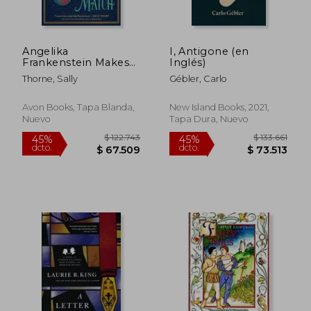
Angelika
I, Antigone (en
Frankenstein Makes
Inglés)
her Match: A Novel
Thorne, Sally
Gébler, Carlo
(en Inglés)
Avon Books, Tapa Blanda,
New Island Books, 2021,
Nuevo
Tapa Dura, Nuevo
$ 122.743
$ 133.
45%
45%
dcto.
dcto.
$ 67.509
$ 73.5