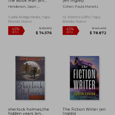
the Book Man (en
(en Inglés)
Inglés)
Henderson, Jason ;
Cohen, Paula Marantz
Douglas, Peyton
Castle Bridge Media, Tapa
St. Martin's Griffin, Tapa
Blanda, Nuevo
Blanda, Nuevo
$ 195.641
$ 162.0
45%
45%
dcto.
dcto.
$ 107.603
$ 89.1
sherlock holmes,the
The Fiction Writer (en
hidden years (en
Inglés)