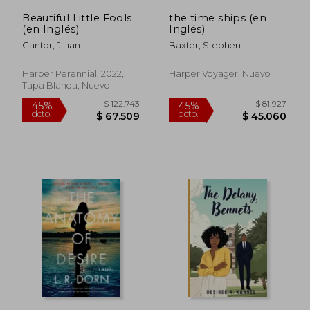
Beautiful Little Fools
the time ships (en
(en Inglés)
Inglés)
Cantor, Jillian
Baxter, Stephen
Harper Perennial, 2022,
Harper Voyager, Nuevo
Tapa Blanda, Nuevo
$ 128.454
$ 143.2
45%
45%
dcto.
dcto.
$ 70.650
$ 78.7