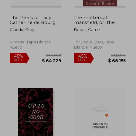
The Perils of Lady
the matters at
Catherine de Bourgh
mansfield, or, the
(en Inglés)
crawford affair (en
Claudia Gray
Bebris, Carrie
Inglés)
Vintage, Tapa Blanda,
Tor Books, 2010, Tapa
Nuevo
Blanda, Nuevo