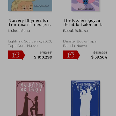
Nursery Rhymes for
The Kitchen guy, a
Trumpian Times (en
Reliable Tailor, and
Inglés)
the Wicked, Lying
Mukesh Sahu
Boeuf, Baltazar
and Treacherous Rival
Sister (en Inglés)
Lightning Source Inc, 2020,
Disaster Books, Tapa
Tapa Dura, Nuevo
Blanda, Nuevo
$ 138.532
$ 128.7
45%
45%
dcto.
dcto.
$ 76.193
$ 70.8