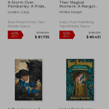
A Storm Over
Their Magical
Pemberley: A Pride
Moment: A Margot
and Prejudice
McNeil Pride and
London, Carys
McNeil, Margot
Variation (en Inglés)
Prejudice Variation
Anthology (en Inglés)
Blue Flowers Press, Tapa
Daisy Chain Publishing,
Blanda, Nuevo
Tapa Blanda, Nuevo
$ 118.208
$ 208.8
45%
45%
dcto.
dcto.
$ 65.014
$ 114.8