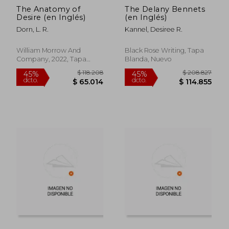
The Anatomy of
The Delany Bennets
Desire (en Inglés)
(en Inglés)
Dorn, L. R.
Kannel, Desiree R.
William Morrow And
Black Rose Writing, Tapa
Company, 2022, Tapa
Blanda, Nuevo
Blanda, Nuevo
$ 122.743
$ 81.9
45%
45%
dcto.
dcto.
$ 67.509
$ 45.0