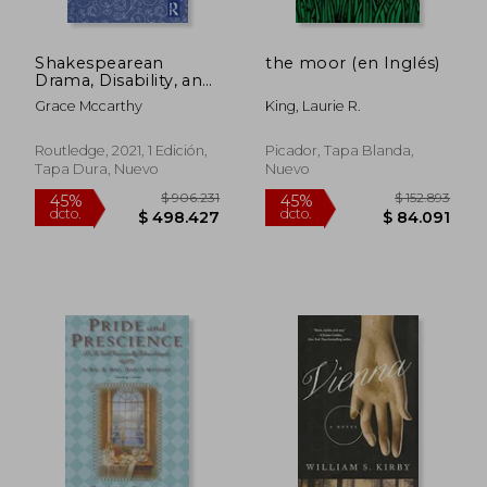
Shakespearean
the moor (en Inglés)
Drama, Disability, and
the Filmic Stare: “Not
Grace Mccarthy
King, Laurie R.
Shap’D for Sportive
Tricks” (Routledge
Studies in Literature
Routledge, 2021, 1 Edición,
Picador, Tapa Blanda,
and Health
Tapa Dura, Nuevo
Nuevo
Humanities) (en
Inglés)