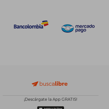
$ 108.298
$ 148.6
45%
45%
dcto.
dcto.
$ 59.564
$ 81.7
¡Descárgate la App GRATIS!