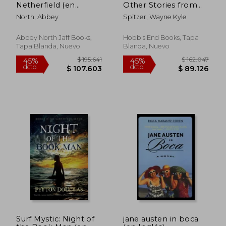
Netherfield (en
Other Stories from
Inglés)
the Region Between
North, Abbey
Spitzer, Wayne Kyle
(en Inglés)
Abbey North Jaff Books,
Hobb's End Books, Tapa
Tapa Blanda, Nuevo
Blanda, Nuevo
$ 148.610
$ 135.
45%
45%
dcto.
dcto.
$ 81.735
$ 74.3
Surf Mystic: Night of
jane austen in boca