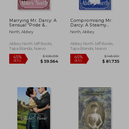
Marrying Mr. Darcy: A
Compromising Mr.
Sensual "Pride &
Darcy: A Steamy
Prejudice" Variation
"Pride & Prejudice"
North, Abbey
North, Abbey
(en Inglés)
Variation (en Inglés)
Abbey North Jaff Books,
Abbey North Jaff Books,
Tapa Blanda, Nuevo
Tapa Blanda, Nuevo
$ 138.532
$ 148.2
45%
45%
dcto.
dcto.
$ 76.193
$ 81.5