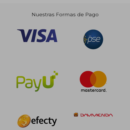
Nuestras Formas de Pago
$ 182.361
$ 108.2
45%
45%
dcto.
dcto.
$ 100.299
$ 59.5