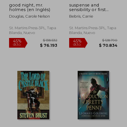
good night, mr.
suspense and
holmes (en Inglés)
sensibility or first
impressions revisited
Douglas, Carole Nelson
Bebris, Carrie
(en Inglés)
St. Martins Press-3PL, Tapa
St. Martins Press-3PL, Tapa
Blanda, Nuevo
Blanda, Nuevo
$ 167.086
$ 125.7
45%
45%
dcto.
dcto.
$ 91.898
$ 69.1