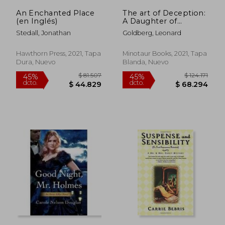
An Enchanted Place
The art of Deception:
(en Inglés)
A Daughter of
Sherlock Holmes
Stedall, Jonathan
Goldberg, Leonard
Mystery: 4 (Daughter
of Sherlock Holmes
Mysteries) (en Inglés)
Hawthorn Press, 2021, Tapa
Minotaur Books, 2021, Tapa
Dura, Nuevo
Blanda, Nuevo
$ 127.194
$ 168.7
45%
45%
dcto.
dcto.
$ 69.957
$ 92.8